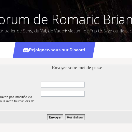
orum de Romaric Bria
ur parler de Sens, du Val, de Vade✝Mecum, de Trip to Skye ou de l'act
Rejoignez-nous sur Discord
Envoyer votre mot de passe
l’avez pas modifiée via
 vous avez fournie lors de