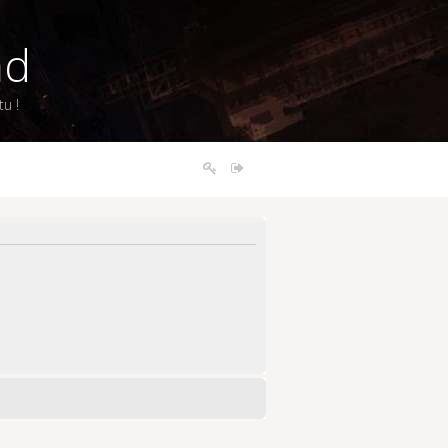
nd
u !