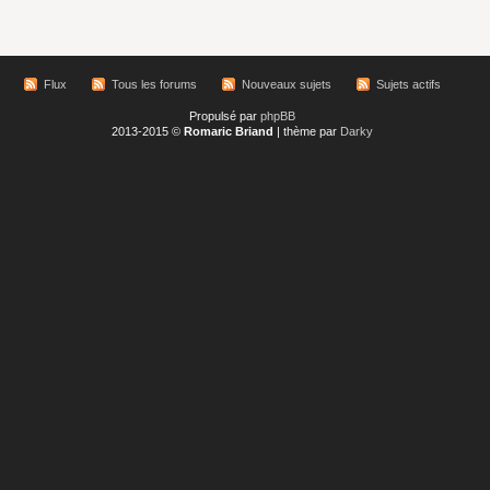
Flux
Tous les forums
Nouveaux sujets
Sujets actifs
Propulsé par
phpBB
2013-2015 ©
Romaric Briand
| thème par
Darky