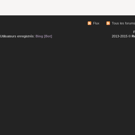
Flux
Tous les forum
P
Utilisateurs enregistrés:
Bing [Bot]
2013-2015 ©
R