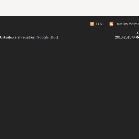
Flux
Tous les forum
P
Utilisateurs enregistrés:
Google [Bot]
2013-2015 ©
R