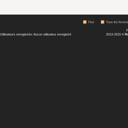
Flux
Tous les forum
P
Utilisateurs enregistrés: Aucun utilisateur enregistré
2013-2015 ©
R