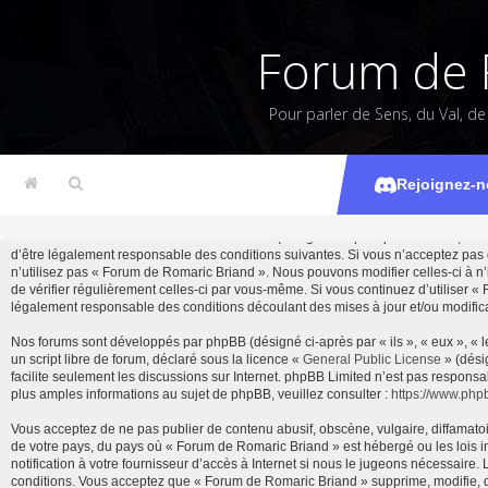
Forum de 
Pour parler de Sens, du Val, d
Rejoignez-n
En accédant à « Forum de Romaric Briand » (désigné ci-après par « nous », « notr
d’être légalement responsable des conditions suivantes. Si vous n’acceptez pas 
n’utilisez pas « Forum de Romaric Briand ». Nous pouvons modifier celles-ci à n’
de vérifier régulièrement celles-ci par vous-même. Si vous continuez d’utiliser 
légalement responsable des conditions découlant des mises à jour et/ou modifica
Nos forums sont développés par phpBB (désigné ci-après par « ils », « eux », « 
un script libre de forum, déclaré sous la licence «
General Public License
» (dési
facilite seulement les discussions sur Internet. phpBB Limited n’est pas resp
plus amples informations au sujet de phpBB, veuillez consulter :
https://www.php
Vous acceptez de ne pas publier de contenu abusif, obscène, vulgaire, diffamatoi
de votre pays, du pays où « Forum de Romaric Briand » est hébergé ou les lois 
notification à votre fournisseur d’accès à Internet si nous le jugeons nécessair
conditions. Vous acceptez que « Forum de Romaric Briand » supprime, modifie, d