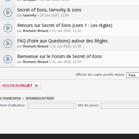
Secret of Eons, tamorky & sons
par
tamorky
» 29 Jan 2025, 11:54
Retours sur Secret of Eons (Livre 1 : Les règles)
par
Romaric Briand
» 21 Jan 2025, 12:42
FAQ (Foire aux Questions) autour des Règles
par
Romaric Briand
» 21 Jan 2025, 12:38
Bienvenue sur le Forum de Secret of Eons
par
Romaric Briand
» 21 Jan 2025, 12:43
Afficher les sujets postés depuis:
Écrire un nouveau sujet
CONNEXION
•
M’ENREGISTRER
Nom d’utilisateur:
Mot de passe: