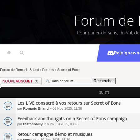
Forum de 
Pour parler de Sens, du Val, d
Rejoignez-n
Forum de Romaric Briand
›
Forums
›
Secret of Eons
Écrire un nouveau sujet
SUJETS
Les LIVE consacré à vos retours sur Secret of Eons
par
Romaric Briand
» 06 Nov 2025, 11:38
Feedback and thoughts on a Secret of Eons campaign
par
tristanbailly83
» 26 Juil 2025, 03:16
Retour campagne démo et musiques
par
serupan
» 30 Juin 2025, 16:30