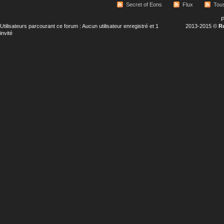
Secret of Eons
Flux
Tous
P
Utilisateurs parcourant ce forum : Aucun utilisateur enregistré et 1
2013-2015 ©
R
invité