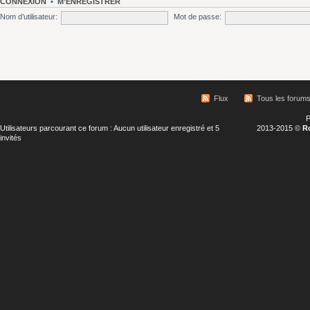
CONNEXION
•
M’ENREGISTRER
Nom d’utilisateur:
Mot de passe:
Flux
Tous les forum
P
Utilisateurs parcourant ce forum : Aucun utilisateur enregistré et 5
2013-2015 ©
R
invités