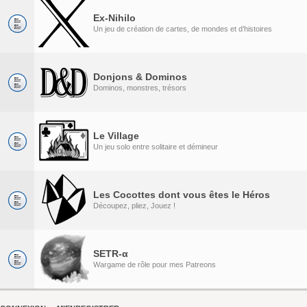
Ex-Nihilo
Un jeu de création de cartes, de mondes et d’histoires
Donjons & Dominos
Dominos, monstres, trésors
Le Village
Un jeu solo entre solitaire et démineur
Les Cocottes dont vous êtes le Héros
Découpez, pliez, Jouez !
SETR-α
Wargame de rôle pour mes Patreons