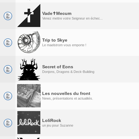
Vade✝Mecum
Venez mettre votre Seigneur en échec...
Trip to Skye
Le maelstrom vous emporte !
Secret of Eons
Donjons, Dragons & Deck-Building
Les nouvelles du front
News, présentations et actualités.
LoliRock
un jeu pour Suzanne