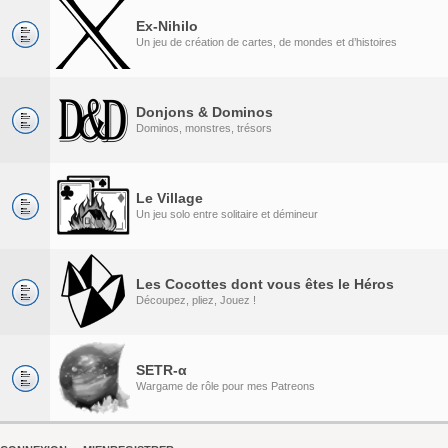
Ex-Nihilo
Un jeu de création de cartes, de mondes et d’histoires
Donjons & Dominos
Dominos, monstres, trésors
Le Village
Un jeu solo entre solitaire et démineur
Les Cocottes dont vous êtes le Héros
Découpez, pliez, Jouez !
SETR-α
Wargame de rôle pour mes Patreons