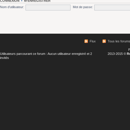
CONNEXION
•
M’ENREGISTRER
Nom d’utilisateur:
Mot de passe:
Flux
Tous les forum
P
Utilisateurs parcourant ce forum : Aucun utilisateur enregistré et 2
2013-2015 ©
R
invités