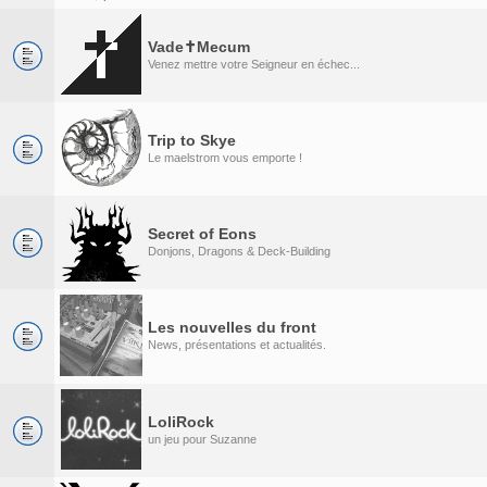
Vade✝Mecum
Venez mettre votre Seigneur en échec...
Trip to Skye
Le maelstrom vous emporte !
Secret of Eons
Donjons, Dragons & Deck-Building
Les nouvelles du front
News, présentations et actualités.
LoliRock
un jeu pour Suzanne