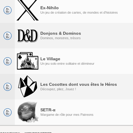
Ex-Nihilo
Un jeu de création de cartes, de mondes et d’histoires
Donjons & Dominos
Dominos, monstres, trésors
Le Village
Un jeu solo entre solitaire et démineur
Les Cocottes dont vous êtes le Héros
Découpez, pliez, Jouez !
SETR-α
Wargame de rôle pour mes Patreons