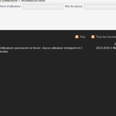
CONNEXION
•
M’ENREGISTRER
Nom d’utilisateur:
Mot de passe:
Flux
Tous les forum
P
Utilisateurs parcourant ce forum : Aucun utilisateur enregistré et 2
2013-2015 ©
R
invités