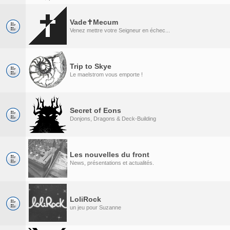
Vade✝Mecum
Venez mettre votre Seigneur en échec...
Trip to Skye
Le maelstrom vous emporte !
Secret of Eons
Donjons, Dragons & Deck-Building
Les nouvelles du front
News, présentations et actualités.
LoliRock
un jeu pour Suzanne