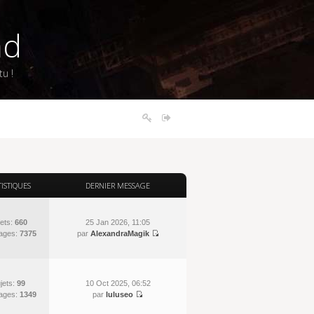
nd
u !
TISTIQUES
DERNIER MESSAGE
ets:
660
25 Jan 2026, 11:05
ages:
7375
par
AlexandraMagik
jets:
99
10 Oct 2025, 06:52
ages:
1349
par
luluseo