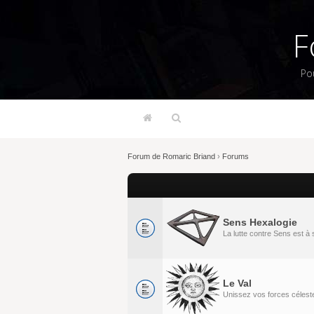
F
Po
Forum de Romaric Briand
›
Forums
Sens Hexalogie
La lutte contre Sens est 
Le Val
Unissez vos forces célestes