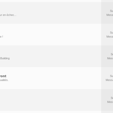
Su
r en échec...
Mess
Su
e !
Mess
S
Building
Mes
ront
Su
ualités.
Mess
S
Mes