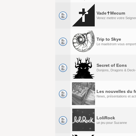
Vade✝Mecum
Venez mettre votre Seigneu
Trip to Skye
Le maelstrom vous emport
Secret of Eons
Donjons, Dragons & Deck-
Les nouvelles du f
News, présentations et act
LoliRock
un jeu pour Suzanne