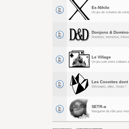
Ex-Nihilo
Un jeu de création de cart
Donjons & Domino
Dominos, monstres, tréso
Le Village
Un jeu solo entre solitaire
Les Cocottes dont 
Découpez, pliez, Jouez !
SETR-α
Wargame de rôle pour me