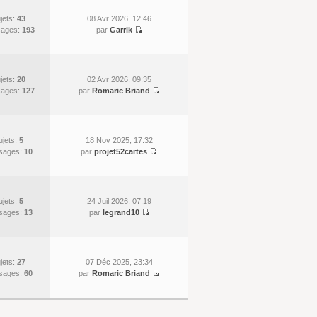
jets:
43
08 Avr 2026, 12:46
ages:
193
par
Garrik
jets:
20
02 Avr 2026, 09:35
ages:
127
par
Romaric Briand
ujets:
5
18 Nov 2025, 17:32
sages:
10
par
projet52cartes
ujets:
5
24 Juil 2026, 07:19
sages:
13
par
legrand10
jets:
27
07 Déc 2025, 23:34
sages:
60
par
Romaric Briand