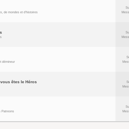
Su
es, de mondes et d’histoires
Mess
s
Su
rs
Mess
S
 et démineur
Mes
vous êtes le Héros
S
Mes
Su
s Patreons
Mes