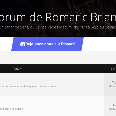
orum de Romaric Bria
ur parler de Sens, du Val, de Vade✝Mecum, de Trip to Skye ou de l'act
Forums
Rejoignez-nous sur Discord
FORUM
STA
Suj
à son commencement. Rejoignez la Résistance !
Mess
Su
 contre le Soleil !
Mess