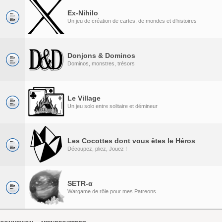
Ex-Nihilo
Un jeu de création de cartes, de mondes et d’histoires
Donjons & Dominos
Dominos, monstres, trésors
Le Village
Un jeu solo entre solitaire et démineur
Les Cocottes dont vous êtes le Héros
Découpez, pliez, Jouez !
SETR-α
Wargame de rôle pour mes Patreons