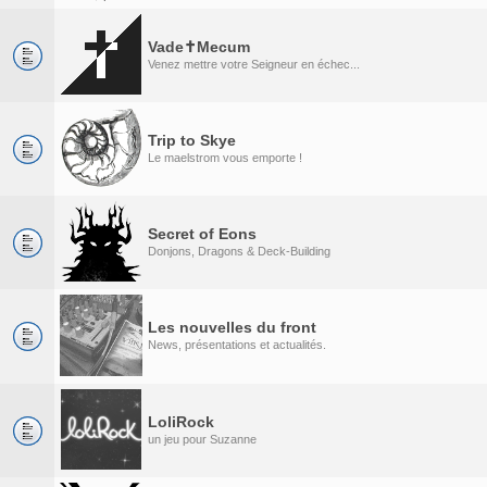
Vade✝Mecum
Venez mettre votre Seigneur en échec...
Trip to Skye
Le maelstrom vous emporte !
Secret of Eons
Donjons, Dragons & Deck-Building
Les nouvelles du front
News, présentations et actualités.
LoliRock
un jeu pour Suzanne