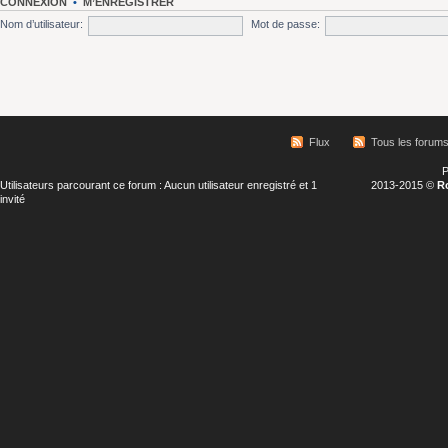
CONNEXION
•
M’ENREGISTRER
Nom d’utilisateur:
Mot de passe:
Flux
Tous les forum
P
Utilisateurs parcourant ce forum : Aucun utilisateur enregistré et 1
2013-2015 ©
R
invité