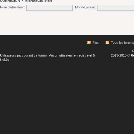
CONNEXION
•
M’ENREGISTRER
Nom d’utilisateur:
Mot de passe:
Flux
Tous les forum
P
Utilisateurs parcourant ce forum : Aucun utilisateur enregistré et 5
2013-2015 ©
R
invités