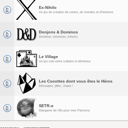
Ex-Nihilo
Un jeu de création de cartes, de mondes et d’histoires
Donjons & Dominos
Dominos, monstres, trésors
Le Village
Un jeu solo entre solitaire et démineur
Les Cocottes dont vous êtes le Héros
Découpez, pliez, Jouez !
SETR-α
Wargame de rôle pour mes Patreons