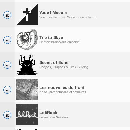
Vade✝Mecum
Venez mettre votre Seigneur en échec...
Trip to Skye
Le maelstrom vous emporte !
Secret of Eons
Donjons, Dragons & Deck-Building
Les nouvelles du front
News, présentations et actualités.
LoliRock
un jeu pour Suzanne