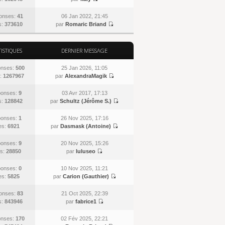
onses:
41
06 Jan 2022, 21:45
s:
373610
par
Romaric Briand
TISTIQUES
DERNIER MESSAGE
nses:
500
25 Jan 2026, 11:05
:
1267967
par
AlexandraMagik
onses:
9
03 Avr 2017, 17:13
s:
128842
par
Schultz (Jérôme S.)
onses:
1
26 Nov 2025, 17:16
es:
6921
par
Dasmask (Antoine)
onses:
9
20 Nov 2025, 15:26
s:
28850
par
luluseo
onses:
0
10 Nov 2025, 11:21
es:
5825
par
Carion (Gauthier)
onses:
83
21 Oct 2025, 22:39
s:
843946
par
fabrice1
nses:
170
02 Fév 2025, 22:21