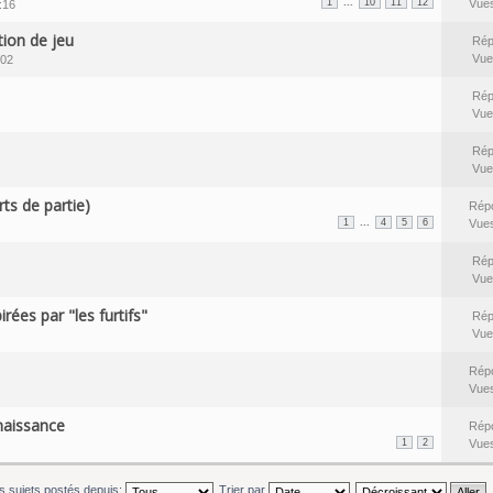
...
1
10
11
12
Vue
:16
ion de jeu
Rép
Vue
:02
Rép
Vue
Rép
Vue
ts de partie)
Rép
...
1
4
5
6
Vue
Rép
Vue
rées par "les furtifs"
Rép
Vue
Rép
Vue
naissance
Rép
1
2
Vue
es sujets postés depuis:
Trier par