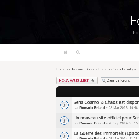
F
Po
Forum de Romaric Briand
›
Forums
›
Sens Hexalogie
Écrire un nouveau sujet
Sens Cosmo & Chaos est dispon
par
Romaric Briand
» 28 Mar 2016, 19:46
Un nouveau site officiel pour Se
par
Romaric Briand
» 28 Sep 2014, 21:15
La Guerre des Immortels (Episode
par
Romaric Briand
» 25 Mar 2014, 11:25