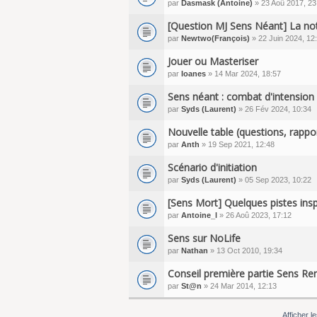
par
Dasmask (Antoine)
» 23 Aoû 2017, 23
[Question MJ Sens Néant] La not
par
Newtwo(François)
» 22 Juin 2024, 12
Jouer ou Masteriser
par
Ioanes
» 14 Mar 2024, 18:57
Sens néant : combat d'intension
par
Syds (Laurent)
» 26 Fév 2024, 10:34
Nouvelle table (questions, rappor
par
Anth
» 19 Sep 2021, 12:48
Scénario d'initiation
par
Syds (Laurent)
» 05 Sep 2023, 10:22
[Sens Mort] Quelques pistes inspi
par
Antoine_l
» 26 Aoû 2023, 17:12
Sens sur NoLife
par
Nathan
» 13 Oct 2010, 19:34
Conseil première partie Sens Re
par
St@n
» 24 Mar 2014, 12:13
Afficher l