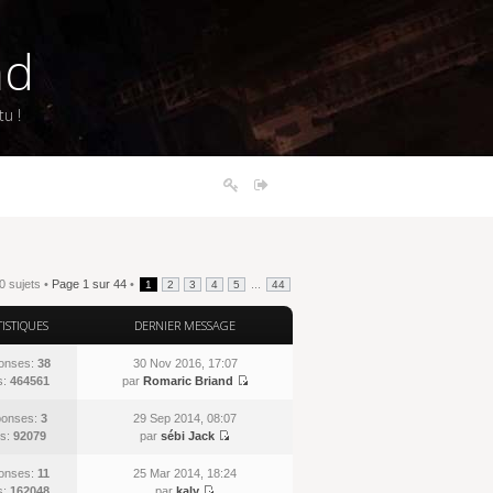
nd
u !
0 sujets •
Page
1
sur
44
•
...
1
2
3
4
5
44
TISTIQUES
DERNIER MESSAGE
onses:
38
30 Nov 2016, 17:07
s:
464561
par
Romaric Briand
onses:
3
29 Sep 2014, 08:07
s:
92079
par
sébi Jack
onses:
11
25 Mar 2014, 18:24
s:
162048
par
kaly