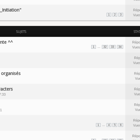
Initiation"
Rép
1
2
3
Vue
SUJETS
STA
ente ^^
Répo
...
1
32
33
34
Vues
Rép
Vue
n organisés
Rép
Vu
acters
Rép
Vue
7:33
Rép
Vu
21
Rép
...
1
4
5
6
Vue
Répo