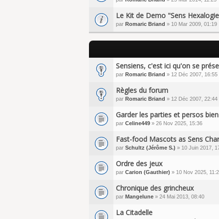
Le Kit de Demo "Sens Hexalogie_
par
Romaric Briand
» 10 Mar 2009, 01:19
Sensiens, c'est ici qu'on se prés
par
Romaric Briand
» 12 Déc 2007, 16:55
Règles du forum
par
Romaric Briand
» 12 Déc 2007, 22:44
Garder les parties et persos bie
par
Celine449
» 26 Nov 2025, 15:36
Fast-food Mascots as Sens Char
par
Schultz (Jérôme S.)
» 10 Juin 2017, 1
Ordre des jeux
par
Carion (Gauthier)
» 10 Nov 2025, 11:
Chronique des grincheux
par
Mangelune
» 24 Mai 2013, 08:40
La Citadelle