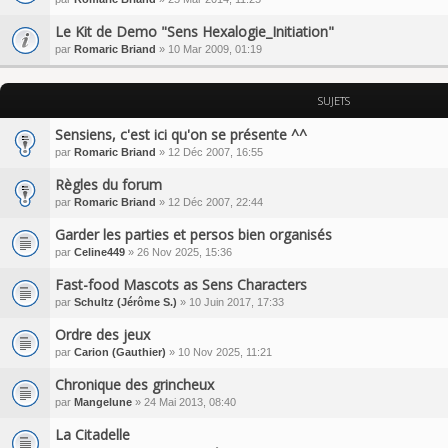
Le Kit de Demo "Sens Hexalogie_Initiation"
par
Romaric Briand
» 10 Mar 2009, 01:19
SUJETS
Sensiens, c'est ici qu'on se présente ^^
par
Romaric Briand
» 12 Déc 2007, 16:55
Règles du forum
par
Romaric Briand
» 12 Déc 2007, 22:44
Garder les parties et persos bien organisés
par
Celine449
» 26 Nov 2025, 15:36
Fast-food Mascots as Sens Characters
par
Schultz (Jérôme S.)
» 10 Juin 2017, 17:33
Ordre des jeux
par
Carion (Gauthier)
» 10 Nov 2025, 11:21
Chronique des grincheux
par
Mangelune
» 24 Mai 2013, 08:40
La Citadelle