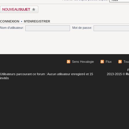
Écrire un nouveau sujet
CONNEXION
•
M’ENREGISTRER
Nom d’utilisateur:
Mot de passe:
Sens Hexalogie
Flux
Tou
P
Utilisateurs parcourant ce forum : Aucun utilisateur enregistré et 15
2013-2015 ©
R
invités