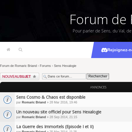
Forum de 
Pour parler de Sens, du Val, d
S
Rejoignez-n
Forum de Romaric Briand
›
Forums
›
Sens Hexalogie
Écrire un nouveau sujet
ANNONCES
Sens Cosmo & Chaos est disponible
par
Romaric Briand
» 28 Mar 2016, 19:46
Un nouveau site officiel pour Sens Hexalogie
par
Romaric Briand
» 28 Sep 2014, 21:15
La Guerre des Immortels (Episode I et II)
par
Romaric Briand
» 25 Mar 2014, 11:25