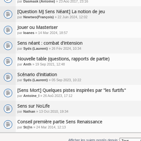
par
Dasmask (Antoine)
» 23 Aoû 2017, 23:16
[Question MJ Sens Néant] La notion de jeu
par
Newtwo(François)
» 22 Juin 2024, 12:02
Jouer ou Masteriser
par
Ioanes
» 14 Mar 2024, 18:57
Sens néant : combat d'intension
par
Syds (Laurent)
» 26 Fév 2024, 10:34
Nouvelle table (questions, rapports de partie)
par
Anth
» 19 Sep 2021, 12:48
Scénario d'initiation
par
Syds (Laurent)
» 05 Sep 2023, 10:22
[Sens Mort] Quelques pistes inspirées par "les furtifs"
par
Antoine_l
» 26 Aoû 2023, 17:12
Sens sur NoLife
par
Nathan
» 13 Oct 2010, 19:34
Conseil première partie Sens Renaissance
par
St@n
» 24 Mar 2014, 12:13
Afficher les sujets postés depuis: