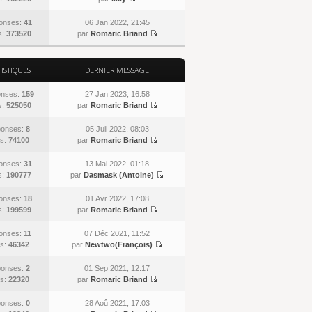
onses:
41
06 Jan 2022, 21:45
s:
373520
par
Romaric Briand
TISTIQUES
DERNIER MESSAGE
nses:
159
27 Jan 2023, 16:58
s:
525050
par
Romaric Briand
onses:
8
05 Juil 2022, 08:03
s:
74100
par
Romaric Briand
onses:
31
13 Mai 2022, 01:18
s:
190777
par
Dasmask (Antoine)
onses:
18
01 Avr 2022, 17:08
s:
199599
par
Romaric Briand
onses:
11
07 Déc 2021, 11:52
s:
46342
par
Newtwo(François)
onses:
2
01 Sep 2021, 12:17
s:
22320
par
Romaric Briand
onses:
0
28 Aoû 2021, 17:03