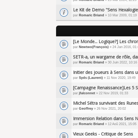
Le Kit de Demo "Sens Hexalogie_
par
Romaric Briand
» 10 Mar 2009, 01:19
[Le Monde... Logique?] Les chro
par
Newtwo(François)
» 24 Jan 2016, 01:
SETR-a, un wargame de rôle, dan
par
Romaric Briand
» 30 Juin 2022, 10:16
Initier des joueurs à Sens dans 
par
Syds (Laurent)
» 11 Nov 2020, 19:49
[Campagne Renaissance]Les 5 
par
jfalconnet
» 22 Nov 2019, 01:33
Michel Sétra survivant des Rune
par
Geoffrey
» 26 Nov 2021, 20:02
Immersion Relation dans Sens 
par
Romaric Briand
» 12 Aoû 2021, 15:05
Vieux Geeks - Critique de Sens