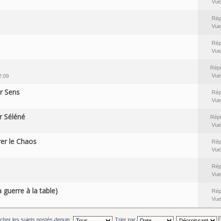
Vue
Rép
Vue
Rép
Vue
Rép
Vue
2:09
r Sens
Rép
Vue
r Séléné
Rép
Vue
er le Chaos
Rép
Vue
Rép
Vue
 guerre à la table)
Rép
Vue
icher les sujets postés depuis:
Trier par