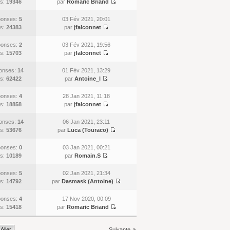
s:
19346
par
Romaric Briand
onses:
5
03 Fév 2021, 20:01
s:
24383
par
jfalconnet
onses:
2
03 Fév 2021, 19:56
s:
15703
par
jfalconnet
onses:
14
01 Fév 2021, 13:29
s:
62422
par
Antoine_l
onses:
4
28 Jan 2021, 11:18
s:
18858
par
jfalconnet
onses:
14
06 Jan 2021, 23:11
s:
53676
par
Luca (Touraco)
onses:
0
03 Jan 2021, 00:21
s:
10189
par
Romain.S
onses:
5
02 Jan 2021, 21:34
s:
14792
par
Dasmask (Antoine)
onses:
4
17 Nov 2020, 00:09
s:
15418
par
Romaric Briand
Suivante