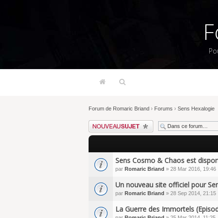
F
Po
Forum de Romaric Briand
›
Forums
›
Sens Hexalogie
Écrire un nouveau sujet
Sens Cosmo & Chaos est dispon
par
Romaric Briand
» 28 Mar 2016, 19:46
Un nouveau site officiel pour Se
par
Romaric Briand
» 28 Sep 2014, 21:15
La Guerre des Immortels (Episode
par
Romaric Briand
» 25 Mar 2014, 11:25