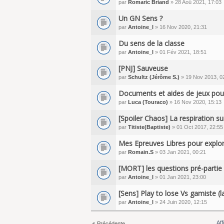
par
Romaric Briand
» 28 Aoû 2021, 17:03
Un GN Sens ?
par
Antoine_l
» 16 Nov 2020, 21:31
Du sens de la classe
par
Antoine_l
» 01 Fév 2021, 18:51
[PNJ] Sauveuse
par
Schultz (Jérôme S.)
» 19 Nov 2013, 0
Documents et aides de jeux pou
par
Luca (Touraco)
» 16 Nov 2020, 15:13
[Spoiler Chaos] La respiration su
par
Titiste(Baptiste)
» 01 Oct 2017, 22:55
Mes Epreuves Libres pour explor
par
Romain.S
» 03 Jan 2021, 00:21
[MORT] les questions pré-partie
par
Antoine_l
» 01 Jan 2021, 23:00
[Sens] Play to lose Vs gamiste (la
par
Antoine_l
» 24 Juin 2020, 12:15
Aff
Précédente