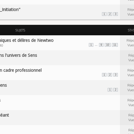
Initiation"
Rép
1
2
3
Vue
SUJETS
STA
niques et délires de Newtwo
Répo
...
1
9
10
11
Vue
40
s l'univers de Sens
Rép
Vue
un cadre professionnel
Rép
1
2
3
Vue
Sens
Rép
1
2
Vue
s
Rép
Vue
Néant
Rép
Vue
Rép