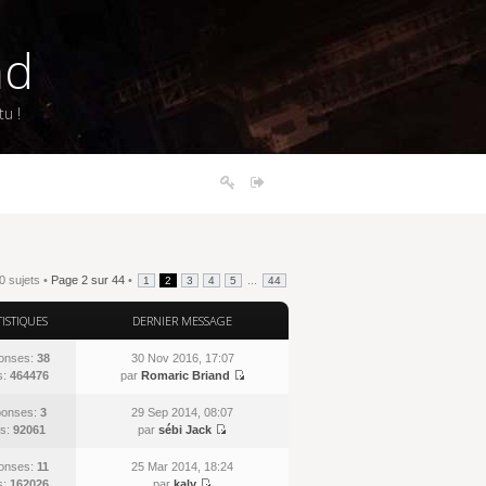
nd
u !
0 sujets •
Page
2
sur
44
•
...
1
2
3
4
5
44
TISTIQUES
DERNIER MESSAGE
onses:
38
30 Nov 2016, 17:07
s:
464476
par
Romaric Briand
onses:
3
29 Sep 2014, 08:07
s:
92061
par
sébi Jack
onses:
11
25 Mar 2014, 18:24
s:
162026
par
kaly