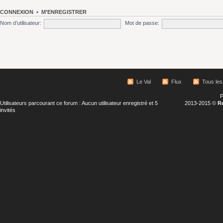
CONNEXION
•
M’ENREGISTRER
Nom d’utilisateur:
Mot de passe:
Le Val
Flux
Tous les
P
Utilisateurs parcourant ce forum : Aucun utilisateur enregistré et 5
2013-2015 ©
R
invités