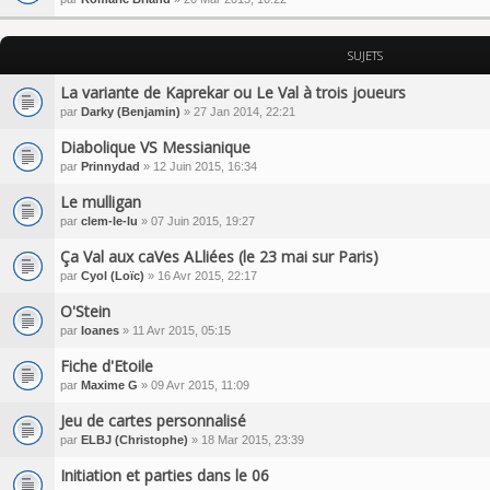
SUJETS
La variante de Kaprekar ou Le Val à trois joueurs
par
Darky (Benjamin)
» 27 Jan 2014, 22:21
Diabolique VS Messianique
par
Prinnydad
» 12 Juin 2015, 16:34
Le mulligan
par
clem-le-lu
» 07 Juin 2015, 19:27
Ça Val aux caVes ALliées (le 23 mai sur Paris)
par
Cyol (Loïc)
» 16 Avr 2015, 22:17
O'Stein
par
Ioanes
» 11 Avr 2015, 05:15
Fiche d'Etoile
par
Maxime G
» 09 Avr 2015, 11:09
Jeu de cartes personnalisé
par
ELBJ (Christophe)
» 18 Mar 2015, 23:39
Initiation et parties dans le 06