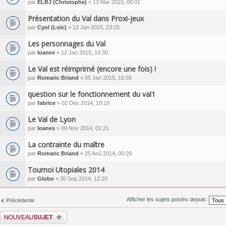
par
ELBJ (Christophe)
» 13 Mar 2015, 00:01
Présentation du Val dans Proxi-jeux
par
Cyol (Loïc)
» 12 Jan 2015, 23:25
Les personnages du Val
par
Ioanes
» 12 Jan 2015, 19:30
Le Val est réimprimé (encore une fois) !
par
Romaric Briand
» 05 Jan 2015, 16:58
question sur le fonctionnement du val1
par
fabrice
» 02 Déc 2014, 19:19
Le Val de Lyon
par
Ioanes
» 09 Nov 2014, 01:21
La contrainte du maître
par
Romaric Briand
» 25 Aoû 2014, 00:29
Tournoi Utopiales 2014
par
Globo
» 30 Sep 2014, 12:20
Afficher les sujets postés depuis:
Précédente
Écrire un nouveau sujet