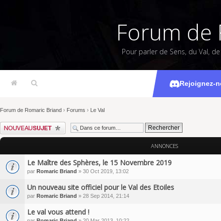
Forum de 
Pour parler de Sens, du Val, d
Rejoignez-n
Forum de Romaric Briand
›
Forums
›
Le Val
Écrire un nouveau sujet
ANNONCES
Le Maître des Sphères, le 15 Novembre 2019
par
Romaric Briand
» 30 Oct 2019, 13:02
Un nouveau site officiel pour le Val des Etoiles
par
Romaric Briand
» 28 Sep 2014, 21:14
Le val vous attend !
par
Romaric Briand
» 20 Mar 2013, 10:22