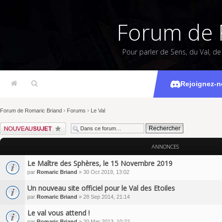
Forum de 
Pour parler de Sens, du Val, d
Rejoignez-n
Forum de Romaric Briand
›
Forums
›
Le Val
Écrire un nouveau sujet
ANNONCES
Le Maître des Sphères, le 15 Novembre 2019
par
Romaric Briand
» 30 Oct 2019, 13:02
Un nouveau site officiel pour le Val des Etoiles
par
Romaric Briand
» 28 Sep 2014, 21:14
Le val vous attend !
par
Romaric Briand
» 20 Mar 2013, 10:22