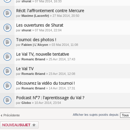
par
shurat
» 07 Mai 2014, 16:33
Récit: l'affrontement contre Mercure
par
Maxime (Laconfir)
» 27 Mai 2014, 20:50
Les ouvertures de Shurat
par
shurat
» 07 Mai 2014, 22:04
Tournoi: des photos !
par
Fabien | L'Alcyon
» 03 Mai 2014, 11:08
Le Val TV, nouvelle tentative
par
Romaric Briand
» 25 Avr 2014, 17:43
Le Val TV
par
Romaric Briand
» 23 Avr 2014, 12:08
Découvrez la vidéo du tournoi !
par
Romaric Briand
» 14 Avr 2014, 17:31
Podcast N°7 : l'aprentissage du Val ?
par
Globo
» 10 Avr 2014, 23:54
Afficher les sujets postés depuis:
Précédente
Écrire un nouveau sujet