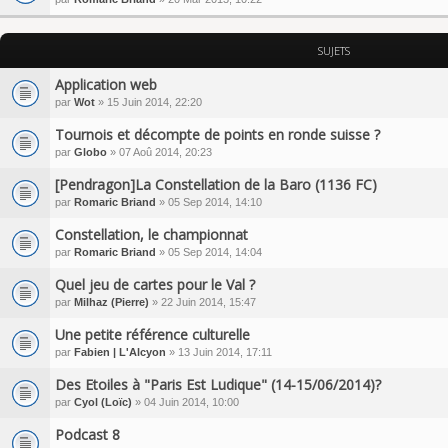
SUJETS
Application web
par
Wot
» 15 Juin 2014, 22:20
Tournois et décompte de points en ronde suisse ?
par
Globo
» 07 Aoû 2014, 20:23
[Pendragon]La Constellation de la Baro (1136 FC)
par
Romaric Briand
» 05 Sep 2014, 14:10
Constellation, le championnat
par
Romaric Briand
» 05 Sep 2014, 14:04
Quel jeu de cartes pour le Val ?
par
Milhaz (Pierre)
» 22 Juin 2014, 15:47
Une petite référence culturelle
par
Fabien | L'Alcyon
» 13 Juin 2014, 17:11
Des Etoiles à "Paris Est Ludique" (14-15/06/2014)?
par
Cyol (Loïc)
» 04 Juin 2014, 10:00
Podcast 8