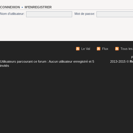
CONNEXION
•
M’ENREGISTRER
Nom d’utilisateur:
Mot de passe:
Le Val
Flux
Tous les
P
Utilisateurs parcourant ce forum : Aucun utilisateur enregistré et 5
2013-2015 ©
R
invités