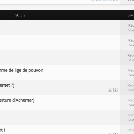
SUJETS
STA
Rép
Vue
Rép
Vu
Rép
Vu
mme de lige de pouvoir
Rép
Vu
ternet ?)
Rép
1
2
Vue
erture d'Achernar)
Rép
Vu
Rép
Vue
t !
Rép