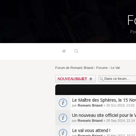
F
Po
Forum de Romaric Briand
›
Forums
›
Le Val
Écrire un nouveau sujet
Le Maître des Sphères, le 15 N
par
Romaric Briand
» 30 Oct 2019, 13:02
Un nouveau site officiel pour le 
par
Romaric Briand
» 28 Sep 2014, 21:14
Le val vous attend !
par
Romaric Briand
» 20 Mar 2013, 10:22