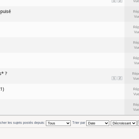
1
2
Vue
épuisé
Rép
Vu
Rép
Vu
Rép
Vu
Rép
Vu
s* ?
Rép
1
2
Vue
1)
Rép
Vu
Rép
Vue
icher les sujets postés depuis:
Trier par