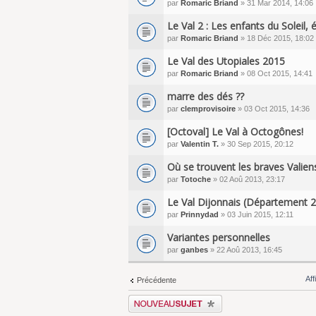
par
Romaric Briand
» 31 Mar 2014, 14:06
Le Val 2 : Les enfants du Soleil, 
par
Romaric Briand
» 18 Déc 2015, 18:02
Le Val des Utopiales 2015
par
Romaric Briand
» 08 Oct 2015, 14:41
marre des dés ??
par
clemprovisoire
» 03 Oct 2015, 14:36
[Octoval] Le Val à Octogônes!
par
Valentin T.
» 30 Sep 2015, 20:12
Où se trouvent les braves Valien
par
Totoche
» 02 Aoû 2013, 23:17
Le Val Dijonnais (Département 2
par
Prinnydad
» 03 Juin 2015, 12:11
Variantes personnelles
par
ganbes
» 22 Aoû 2013, 16:45
Aff
Précédente
Écrire un nouveau sujet