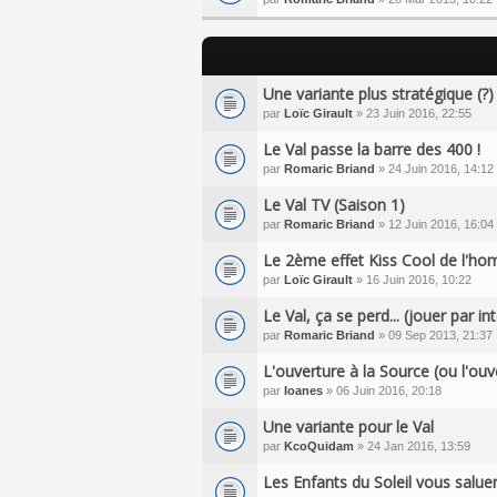
Une variante plus stratégique (?)
par
Loïc Girault
» 23 Juin 2016, 22:55
Le Val passe la barre des 400 !
par
Romaric Briand
» 24 Juin 2016, 14:12
Le Val TV (Saison 1)
par
Romaric Briand
» 12 Juin 2016, 16:04
Le 2ème effet Kiss Cool de l'ho
par
Loïc Girault
» 16 Juin 2016, 10:22
Le Val, ça se perd... (jouer par in
par
Romaric Briand
» 09 Sep 2013, 21:37
L'ouverture à la Source (ou l'ouv
par
Ioanes
» 06 Juin 2016, 20:18
Une variante pour le Val
par
KcoQuidam
» 24 Jan 2016, 13:59
Les Enfants du Soleil vous saluen