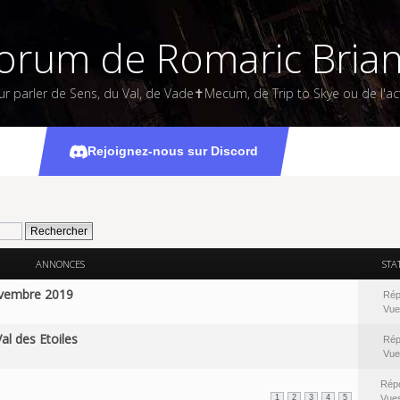
orum de Romaric Bria
ur parler de Sens, du Val, de Vade✝Mecum, de Trip to Skye ou de l'act
Le Val
Rejoignez-nous sur Discord
ANNONCES
STA
ovembre 2019
Rép
Vue
Val des Etoiles
Rép
Vue
Rép
1
2
3
4
5
Vue