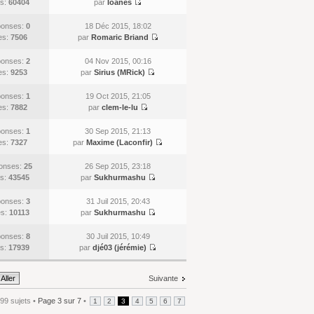
s:
60404
par
Ioanes
onses:
0
18 Déc 2015, 18:02
es:
7506
par
Romaric Briand
onses:
2
04 Nov 2015, 00:16
es:
9253
par
Sirius (MRick)
onses:
1
19 Oct 2015, 21:05
es:
7882
par
clem-le-lu
onses:
1
30 Sep 2015, 21:13
es:
7327
par
Maxime (Laconfir)
onses:
25
26 Sep 2015, 23:18
s:
43545
par
Sukhurmashu
onses:
3
31 Juil 2015, 20:43
es:
10113
par
Sukhurmashu
onses:
8
30 Juil 2015, 10:49
s:
17939
par
djé03 (jérémie)
Suivante
99 sujets •
Page
3
sur
7
•
1
2
3
4
5
6
7