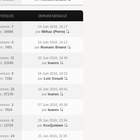
TISTIQUES
DERNIER MESSAGE
onses:
7
24 Juin 2016, 16:17
s:
16696
par
Milhaz (Pierre)
onses:
0
24 Juin 2016, 14:12
es:
7491
par
Romaric Briand
onses:
11
22 Juin 2016, 18:40
es:
21140
par
Ioanes
onses:
0
16 Juin 2016, 10:22
es:
7182
par
Loïc Girault
onses:
22
16 Juin 2016, 00:41
s:
37178
par
Ioanes
onses:
2
07 Juin 2016, 00:30
es:
7924
par
Ioanes
onses:
6
26 Jan 2016, 13:34
s:
13720
par
KcoQuidam
onses:
24
21 Jan 2016, 22:25