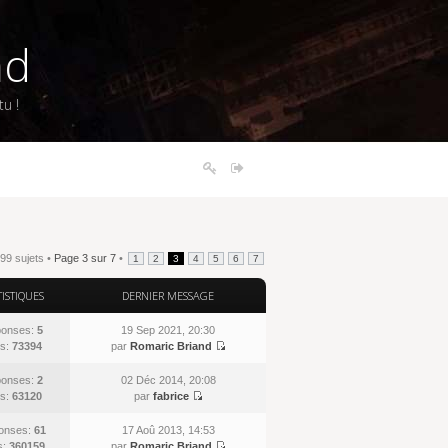
nd
u !
99 sujets •
Page
3
sur
7
•
1
2
3
4
5
6
7
TISTIQUES
DERNIER MESSAGE
onses:
5
19 Sep 2021, 20:30
s:
73394
par
Romaric Briand
onses:
2
02 Déc 2014, 20:08
s:
63120
par
fabrice
onses:
61
17 Aoû 2013, 14:53
s:
360159
par
Romaric Briand