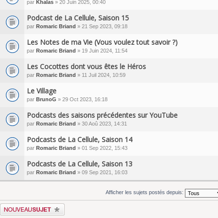
par
Khalas
» 20 Juin 2025, 00:40
Podcast de La Cellule, Saison 15
par
Romaric Briand
» 21 Sep 2023, 09:18
Les Notes de ma Vie (Vous voulez tout savoir ?)
par
Romaric Briand
» 19 Juin 2024, 11:54
Les Cocottes dont vous êtes le Héros
par
Romaric Briand
» 11 Juil 2024, 10:59
Le Village
par
BrunoG
» 29 Oct 2023, 16:18
Podcasts des saisons précédentes sur YouTube
par
Romaric Briand
» 30 Aoû 2023, 14:31
Podcasts de La Cellule, Saison 14
par
Romaric Briand
» 01 Sep 2022, 15:43
Podcasts de La Cellule, Saison 13
par
Romaric Briand
» 09 Sep 2021, 16:03
Afficher les sujets postés depuis:
Écrire un nouveau sujet