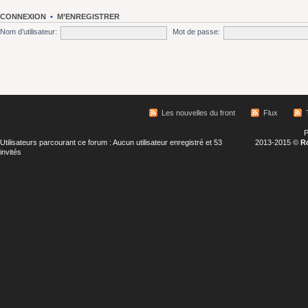
CONNEXION
•
M’ENREGISTRER
Nom d’utilisateur:
Mot de passe:
Les nouvelles du front
Flux
P
Utilisateurs parcourant ce forum : Aucun utilisateur enregistré et 53
2013-2015 ©
R
invités