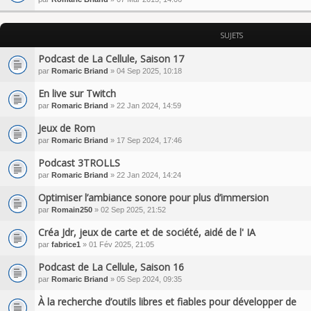
SUJETS
Podcast de La Cellule, Saison 17
par
Romaric Briand
» 04 Sep 2025, 10:18
En live sur Twitch
par
Romaric Briand
» 22 Jan 2024, 14:59
Jeux de Rom
par
Romaric Briand
» 17 Sep 2024, 17:46
Podcast 3TROLLS
par
Romaric Briand
» 22 Jan 2024, 14:24
Optimiser l’ambiance sonore pour plus d’immersion
par
Romain250
» 02 Sep 2025, 21:52
Créa Jdr, jeux de carte et de société, aidé de l' IA
par
fabrice1
» 01 Fév 2025, 21:05
Podcast de La Cellule, Saison 16
par
Romaric Briand
» 05 Sep 2024, 09:35
À la recherche d’outils libres et fiables pour développer de