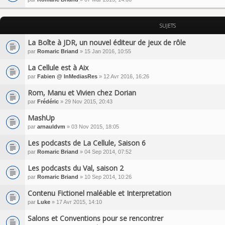
SUJETS
La Boîte à JDR, un nouvel éditeur de jeux de rôle
par
Romaric Briand
» 15 Jan 2016, 10:55
La Cellule est à Aix
par
Fabien @ InMediasRes
» 12 Avr 2016, 16:26
Rom, Manu et Vivien chez Dorian
par
Frédéric
» 29 Nov 2015, 20:43
MashUp
par
arnauldvm
» 03 Nov 2015, 18:05
Les podcasts de La Cellule, Saison 6
par
Romaric Briand
» 04 Sep 2014, 07:52
Les podcasts du Val, saison 2
par
Romaric Briand
» 10 Sep 2014, 10:26
Contenu Fictionel maléable et Interpretation
par
Luke
» 17 Avr 2015, 14:10
Salons et Conventions pour se rencontrer