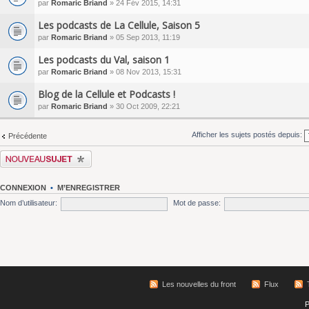
par
Romaric Briand
» 24 Fév 2015, 14:31
Les podcasts de La Cellule, Saison 5
par
Romaric Briand
» 05 Sep 2013, 11:19
Les podcasts du Val, saison 1
par
Romaric Briand
» 08 Nov 2013, 15:31
Blog de la Cellule et Podcasts !
par
Romaric Briand
» 30 Oct 2009, 22:21
Afficher les sujets postés depuis:
Précédente
Écrire un nouveau sujet
CONNEXION
•
M’ENREGISTRER
Nom d’utilisateur:
Mot de passe:
Les nouvelles du front
Flux
P