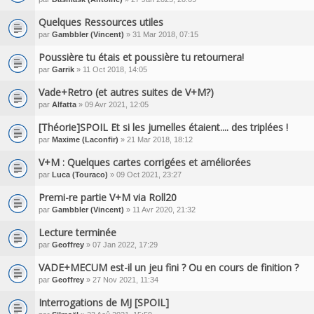
Quelques Ressources utiles
par
Gambbler (Vincent)
» 31 Mar 2018, 07:15
Poussière tu étais et poussière tu retournera!
par
Garrik
» 11 Oct 2018, 14:05
Vade+Retro (et autres suites de V+M?)
par
Alfatta
» 09 Avr 2021, 12:05
[Théorie]SPOIL Et si les jumelles étaient.... des triplées !
par
Maxime (Laconfir)
» 21 Mar 2018, 18:12
V+M : Quelques cartes corrigées et améliorées
par
Luca (Touraco)
» 09 Oct 2021, 23:27
Premi-re partie V+M via Roll20
par
Gambbler (Vincent)
» 11 Avr 2020, 21:32
Lecture terminée
par
Geoffrey
» 07 Jan 2022, 17:29
VADE+MECUM est-il un jeu fini ? Ou en cours de finition ?
par
Geoffrey
» 27 Nov 2021, 11:34
Interrogations de MJ [SPOIL]