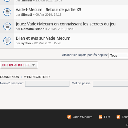
par
Silmaël
» 23 Aoû 2021, 15:59
Vade✝Mecum : Retour de partie X3
par
Silmaël
» 09 Avr 2019, 14:15
Jouez Vade+Mecum en connaissant les secrets du jeu
par
Romaric Briand
» 20 Mai 2021, 09:00
Bilan et avis sur Vade Mecum
par
syffon
» 02 Mar 2021, 15:20
Afficher les sujets postés depuis:
Écrire un nouveau sujet
CONNEXION
•
M’ENREGISTRER
Nom d’utilisateur:
Mot de passe:
Vade✝Mecum
Flux
Tous
P