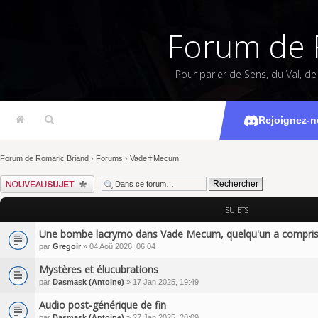
Forum de 
Pour parler de Sens, du Val, d
Rejoignez-n
Forum de Romaric Briand
›
Forums
›
Vade✝Mecum
Écrire un nouveau sujet
SUJETS
Une bombe lacrymo dans Vade Mecum, quelqu'un a compris l
par
Gregoir
» 04 Aoû 2026, 06:04
Mystères et élucubrations
par
Dasmask (Antoine)
» 17 Jan 2025, 19:49
Audio post-générique de fin
par
Dasmask (Antoine)
» 27 Jan 2025, 20:09