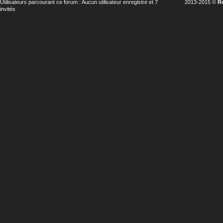
Utilisateurs parcourant ce forum : Aucun utilisateur enregistré et 7
2013-2015 ©
R
invités