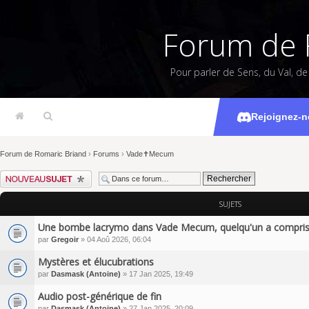
Forum de 
Pour parler de Sens, du Val, d
Rejoignez-n
Forum de Romaric Briand
›
Forums
›
Vade✝Mecum
Écrire un nouveau sujet
SUJETS
Une bombe lacrymo dans Vade Mecum, quelqu'un a compris l
par
Gregoir
» 04 Aoû 2026, 06:04
Mystères et élucubrations
par
Dasmask (Antoine)
» 17 Jan 2025, 19:49
Audio post-générique de fin
par
Dasmask (Antoine)
» 27 Jan 2025, 20:09