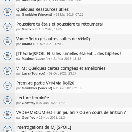
Quelques Ressources utiles
par
Gambbler (Vincent)
» 31 Mar 2018, 07:15
Poussière tu étais et poussière tu retournera!
par
Garrik
» 11 Oct 2018, 14:05
Vade+Retro (et autres suites de V+M?)
par
Alfatta
» 09 Avr 2021, 12:05
[Théorie]SPOIL Et si les jumelles étaient.... des triplées !
par
Maxime (Laconfir)
» 21 Mar 2018, 18:12
V+M : Quelques cartes corrigées et améliorées
par
Luca (Touraco)
» 09 Oct 2021, 23:27
Premi-re partie V+M via Roll20
par
Gambbler (Vincent)
» 11 Avr 2020, 21:32
Lecture terminée
par
Geoffrey
» 07 Jan 2022, 17:29
VADE+MECUM est-il un jeu fini ? Ou en cours de finition ?
par
Geoffrey
» 27 Nov 2021, 11:34
Interrogations de MJ [SPOIL]