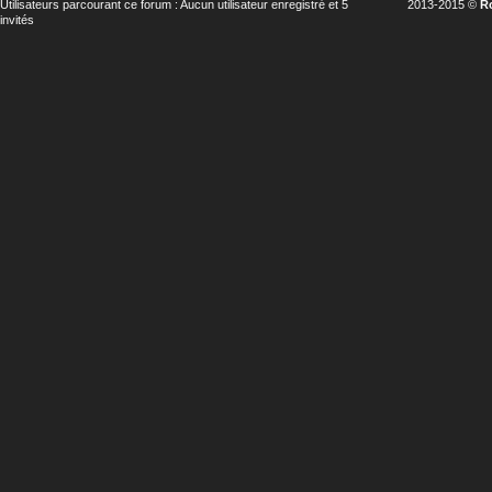
Utilisateurs parcourant ce forum : Aucun utilisateur enregistré et 5
2013-2015 ©
R
invités