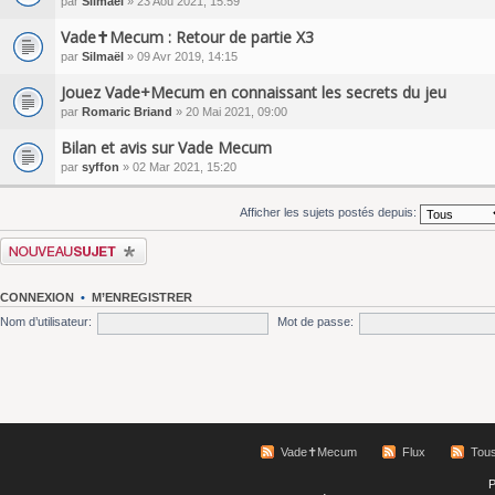
par
Silmaël
» 23 Aoû 2021, 15:59
Vade✝Mecum : Retour de partie X3
par
Silmaël
» 09 Avr 2019, 14:15
Jouez Vade+Mecum en connaissant les secrets du jeu
par
Romaric Briand
» 20 Mai 2021, 09:00
Bilan et avis sur Vade Mecum
par
syffon
» 02 Mar 2021, 15:20
Afficher les sujets postés depuis:
Écrire un nouveau sujet
CONNEXION
•
M’ENREGISTRER
Nom d’utilisateur:
Mot de passe:
Vade✝Mecum
Flux
Tous
P