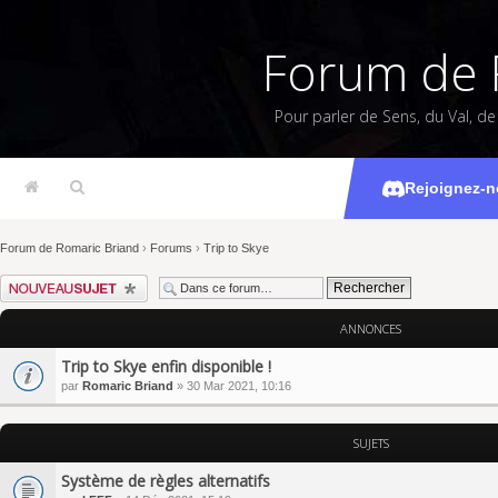
Forum de 
Pour parler de Sens, du Val, d
Rejoignez-n
Forum de Romaric Briand
›
Forums
›
Trip to Skye
Écrire un nouveau sujet
ANNONCES
Trip to Skye enfin disponible !
par
Romaric Briand
» 30 Mar 2021, 10:16
SUJETS
Système de règles alternatifs