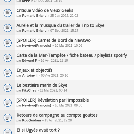
par
kFFF
» 14 Déc 2021, 15:19
Critique vidéo de Vieux Geeks
par
Romaric Briand
» 25 Jan 2022, 22:02
Aurèle et la musique du trailer de Trip to Skye
par
Romaric Briand
» 07 Sep 2021, 15:17
[SPOILER] Carnet de Bord de Newtwo
par
Newtwo(François)
» 10 Mai 2021, 10:06
Carte de la Mer-Tempête / fiche bateau / playlists spotify
par
Edward F
» 16 Avr 2021, 12:19
Enjeux et objectifs
par
Antoine_l
» 08 Avr 2021, 20:10
Le bestiaire marin de Skye
par
FitzChev
» 11 Mai 2021, 08:14
[SPOILER] Révélation par l'impossible
par
Newtwo(François)
» 10 Mai 2021, 09:55
Retours de campagne au compte gouttes
par
KcoQuidam
» 15 Avr 2021, 19:28
Et si Ugyès avait tort ?