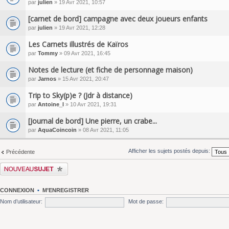
par
julien
» 19 Avr 2021, 10:57
[carnet de bord] campagne avec deux joueurs enfants
par
julien
» 19 Avr 2021, 12:28
Les Carnets illustrés de Kaïros
par
Tommy
» 09 Avr 2021, 16:45
Notes de lecture (et fiche de personnage maison)
par
Jarnos
» 15 Avr 2021, 20:47
Trip to Sky(p)e ? (Jdr à distance)
par
Antoine_l
» 10 Avr 2021, 19:31
[Journal de bord] Une pierre, un crabe...
par
AquaCoincoin
» 08 Avr 2021, 11:05
Afficher les sujets postés depuis:
Précédente
Écrire un nouveau sujet
CONNEXION
•
M’ENREGISTRER
Nom d’utilisateur:
Mot de passe: