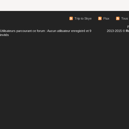
Trip to Skye
Flux
Tous 
P
Utilisateurs parcourant ce forum : Aucun utilisateur enregistré et 9
2013-2015 ©
R
invités