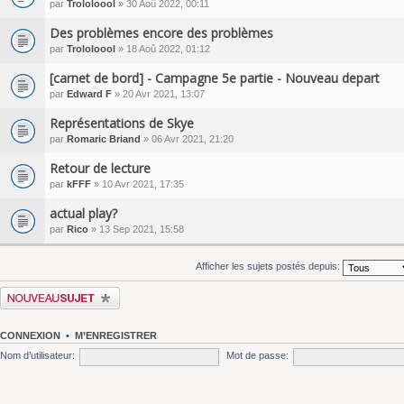
par
Trololoool
» 30 Aoû 2022, 00:11
Des problèmes encore des problèmes
par
Trololoool
» 18 Aoû 2022, 01:12
[carnet de bord] - Campagne 5e partie - Nouveau depart
par
Edward F
» 20 Avr 2021, 13:07
Représentations de Skye
par
Romaric Briand
» 06 Avr 2021, 21:20
Retour de lecture
par
kFFF
» 10 Avr 2021, 17:35
actual play?
par
Rico
» 13 Sep 2021, 15:58
Afficher les sujets postés depuis:
Écrire un nouveau sujet
CONNEXION
•
M’ENREGISTRER
Nom d’utilisateur:
Mot de passe: