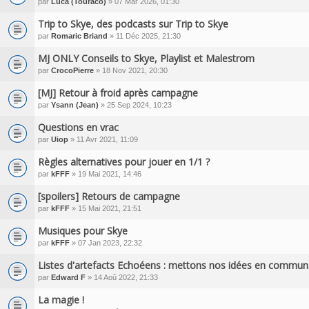
par
Luca (Touraco)
» 07 Mar 2026, 01:30
Trip to Skye, des podcasts sur Trip to Skye
par
Romaric Briand
» 11 Déc 2025, 21:30
MJ ONLY Conseils to Skye, Playlist et Malestrom
par
CrocoPierre
» 18 Nov 2021, 20:30
[MJ] Retour à froid après campagne
par
Ysann (Jean)
» 25 Sep 2024, 10:23
Questions en vrac
par
Uiop
» 11 Avr 2021, 11:09
Règles alternatives pour jouer en 1/1 ?
par
kFFF
» 19 Mai 2021, 14:46
[spoilers] Retours de campagne
par
kFFF
» 15 Mai 2021, 21:51
Musiques pour Skye
par
kFFF
» 07 Jan 2023, 22:32
Listes d'artefacts Echoéens : mettons nos idées en commun
par
Edward F
» 14 Aoû 2022, 21:33
La magie !