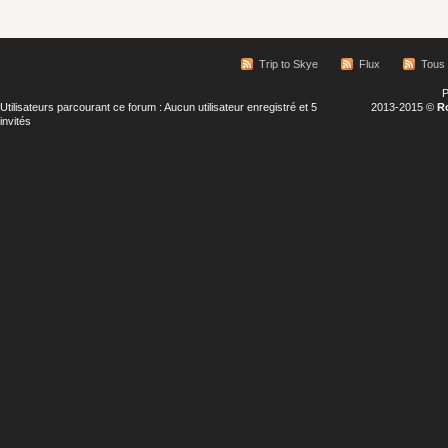
Trip to Skye
Flux
Tous 
P
Utilisateurs parcourant ce forum : Aucun utilisateur enregistré et 5
2013-2015 ©
R
invités