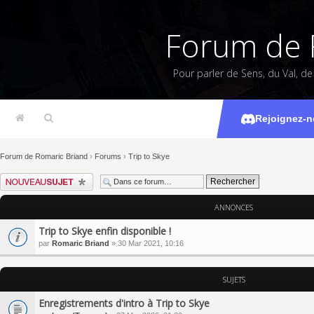
Forum de 
Pour parler de Sens, du Val, d
Rejoignez-n
Forum de Romaric Briand
›
Forums
›
Trip to Skye
Écrire un nouveau sujet
ANNONCES
Trip to Skye enfin disponible !
par
Romaric Briand
» 30 Mar 2021, 10:16
SUJETS
Enregistrements d'intro à Trip to Skye