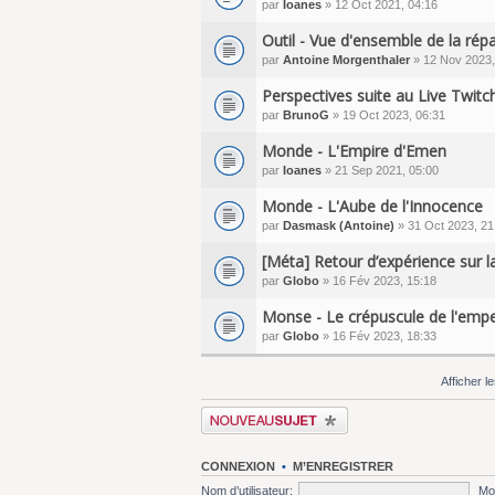
par
Ioanes
» 12 Oct 2021, 04:16
Outil - Vue d'ensemble de la rép
par
Antoine Morgenthaler
» 12 Nov 2023,
Perspectives suite au Live Twitc
par
BrunoG
» 19 Oct 2023, 06:31
Monde - L'Empire d'Emen
par
Ioanes
» 21 Sep 2021, 05:00
Monde - L'Aube de l'Innocence
par
Dasmask (Antoine)
» 31 Oct 2023, 21
[Méta] Retour d’expérience sur l
par
Globo
» 16 Fév 2023, 15:18
Monse - Le crépuscule de l'emp
par
Globo
» 16 Fév 2023, 18:33
Afficher l
Écrire un nouveau sujet
CONNEXION
•
M’ENREGISTRER
Nom d’utilisateur:
Mo