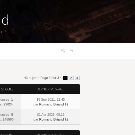
nd
u !
43 sujets •
Page
1
sur
3
•
1
2
3
TISTIQUES
DERNIER MESSAGE
onses:
1
18 Sep 2021, 12:45
s:
29024
par
Romaric Briand
onses:
8
01 Avr 2025, 09:16
s:
145500
par
Romaric Briand