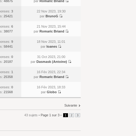
s:
48875
par
Romaric Briand
onses:
3
22 Nov 2023, 19:30
s:
25421
par
BrunoG
onses:
6
21 Nov 2023, 15:44
s:
38077
par
Romaric Briand
onses:
9
18 Nov 2023, 11:01
s:
58441
par
Ioanes
onses:
0
31 Oct 2023, 21:00
s:
20187
par
Dasmask (Antoine)
onses:
1
16 Fév 2023, 22:34
s:
25358
par
Romaric Briand
onses:
0
16 Fév 2023, 18:33
s:
21568
par
Globo
Suivante
43 sujets •
Page
1
sur
3
•
1
2
3