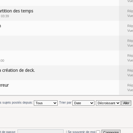
Vue
artition des temps
Rép
Vue
 03:39
h
Rép
Vue
Rép
Vue
Rép
Vue
:00
a création de deck.
Rép
Vue
ereur
Rép
Vue
es sujets postés depuis:
Trier par
t de passe:
|
Se souvenir de moi