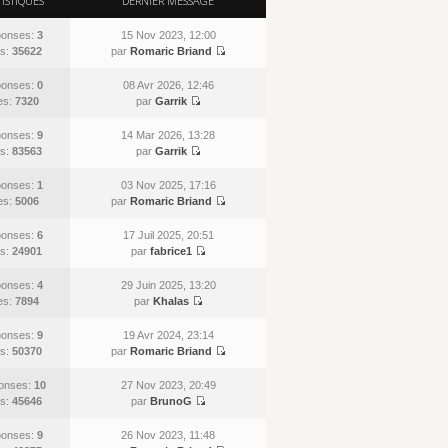
TISTIQUES
DERNIER MESSAGE
onses:
3
15 Nov 2023, 12:00
s:
35622
par
Romaric Briand
onses:
0
08 Avr 2026, 12:46
es:
7320
par
Garrik
onses:
9
14 Mar 2026, 13:28
s:
83563
par
Garrik
onses:
1
03 Nov 2025, 17:16
es:
5006
par
Romaric Briand
onses:
6
17 Juil 2025, 20:51
s:
24901
par
fabrice1
onses:
4
29 Juin 2025, 13:20
es:
7894
par
Khalas
onses:
9
19 Avr 2024, 23:14
s:
50370
par
Romaric Briand
onses:
10
27 Nov 2023, 20:49
s:
45646
par
BrunoG
onses:
9
26 Nov 2023, 11:48