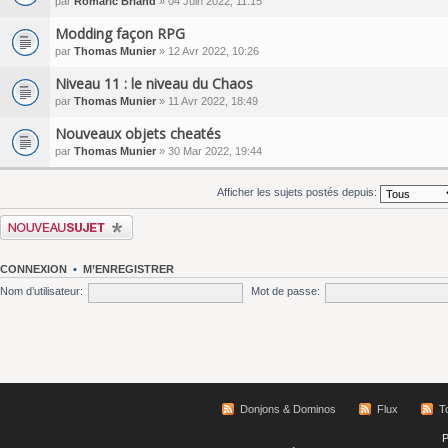
par
Romaric Briand
» 04 Juin 2022, 11:15
Modding façon RPG
par
Thomas Munier
» 12 Avr 2022, 10:26
Niveau 11 : le niveau du Chaos
par
Thomas Munier
» 11 Avr 2022, 18:49
Nouveaux objets cheatés
par
Thomas Munier
» 30 Mar 2022, 19:44
Afficher les sujets postés depuis:
Écrire un nouveau sujet
CONNEXION
•
M’ENREGISTRER
Nom d’utilisateur:
Mot de passe:
Donjons & Dominos
Flux
T
P