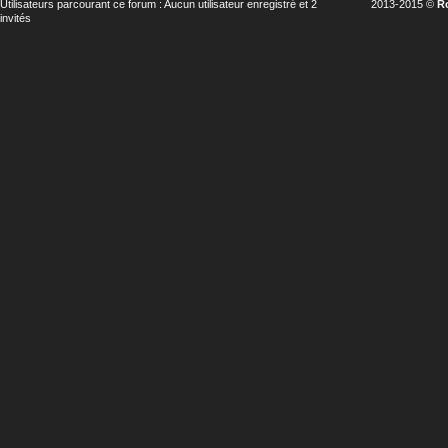
Utilisateurs parcourant ce forum : Aucun utilisateur enregistré et 2
2013-2015 ©
R
invités