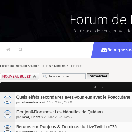
Forum de 
Pour parler de Sens, du Val, d
Don
Rejoignez-n
Forum de Romaric Briand
›
Forums
›
Donjons & Dominos
Écrire un nouveau sujet
SUJETS
Quels effets secondaires avez-vous eus avec le Roaccutane 
par
allanvelasco
» 07 Aoû 2026, 22:00
Donjon&Dominos : Les bidouilles de Quidam
par
KcoQuidam
» 20 Mar 2022, 14:56
Retours sur Donjons & Dominos du LiveTwitch n°25
par
Wotjoba
» 13 Fév 2026, 23:03