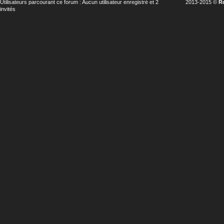
Utilisateurs parcourant ce forum : Aucun utilisateur enregistré et 2
2013-2015 ©
R
invités