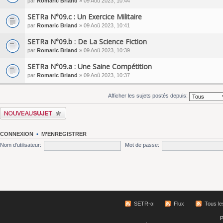
par
Romaric Briand
» 09 Aoû 2023, 10:44
SETRa N°09.c : Un Exercice Militaire
par
Romaric Briand
» 09 Aoû 2023, 10:41
SETRa N°09.b : De La Science Fiction
par
Romaric Briand
» 09 Aoû 2023, 10:39
SETRa N°09.a : Une Saine Compétition
par
Romaric Briand
» 09 Aoû 2023, 10:37
Afficher les sujets postés depuis:
Écrire un nouveau sujet
CONNEXION
•
M’ENREGISTRER
Nom d’utilisateur:
Mot de passe:
SETR-α
Flux
Tous le
P