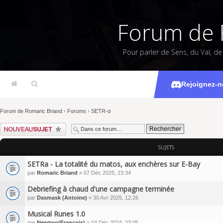
Forum de 
Pour parler de Sens, du Val, d
Rejoignez-n
Forum de Romaric Briand
›
Forums
›
SETR-α
Écrire un nouveau sujet
SUJETS
SETRa - La totalité du matos, aux enchères sur E-Bay
par
Romaric Briand
» 07 Déc 2025, 23:34
Debriefing à chaud d'une campagne terminée
par
Dasmask (Antoine)
» 30 Avr 2025, 12:26
Musical Runes 1.0
par
Newtwo(François)
» 04 Déc 2024, 23:05