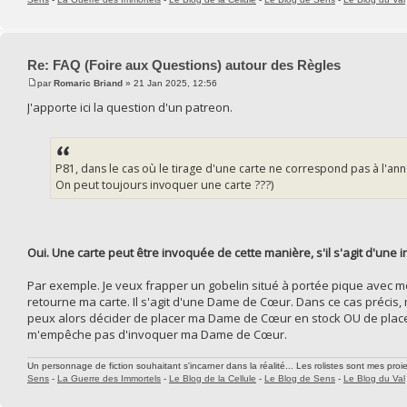
Re: FAQ (Foire aux Questions) autour des Règles
par
Romaric Briand
» 21 Jan 2025, 12:56
J'apporte ici la question d'un patreon.
P81, dans le cas où le tirage d'une carte ne correspond pas à l'an
On peut toujours invoquer une carte ???)
Oui. Une carte peut être invoquée de cette manière, s'il s'agit d'une i
Par exemple. Je veux frapper un gobelin situé à portée pique avec mo
retourne ma carte. Il s'agit d'une Dame de Cœur. Dans ce cas précis,
peux alors décider de placer ma Dame de Cœur en stock OU de placer
m'empêche pas d'invoquer ma Dame de Cœur.
Un personnage de fiction souhaitant s'incarner dans la réalité... Les rolistes sont mes proie
Sens
-
La Guerre des Immortels
-
Le Blog de la Cellule
-
Le Blog de Sens
-
Le Blog du Val