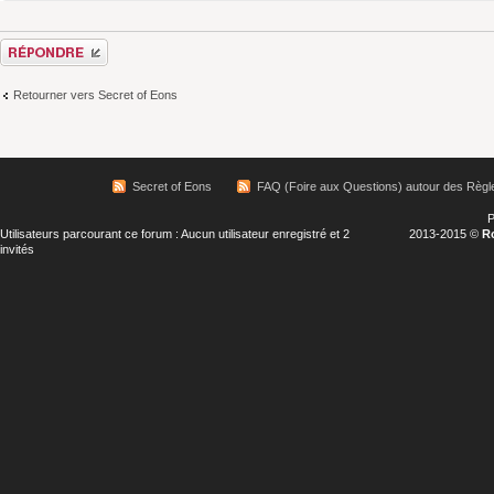
Répondre
Retourner vers Secret of Eons
Secret of Eons
FAQ (Foire aux Questions) autour des Règl
P
Utilisateurs parcourant ce forum : Aucun utilisateur enregistré et 2
2013-2015 ©
R
invités