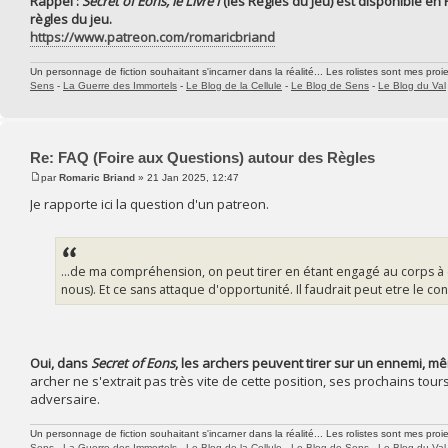
Rappel :
Secret of Eons, le Livre I
(les Règles du Jeu) est disponible en
règles du jeu.
https://www.patreon.com/romaricbriand
Un personnage de fiction souhaitant s'incarner dans la réalité... Les rolistes sont mes proie
Sens
-
La Guerre des Immortels
-
Le Blog de la Cellule
-
Le Blog de Sens
-
Le Blog du Val
Re: FAQ (Foire aux Questions) autour des Règles
par
Romaric Briand
» 21 Jan 2025, 12:47
Je rapporte ici la question d'un patreon.
...de ma compréhension, on peut tirer en étant engagé au corps à 
nous). Et ce sans attaque d'opportunité. Il faudrait peut etre le con
Oui, dans
Secret of Eons
, les archers peuvent tirer sur un ennemi, m
archer ne s'extrait pas très vite de cette position, ses prochains to
adversaire.
Un personnage de fiction souhaitant s'incarner dans la réalité... Les rolistes sont mes proie
Sens
-
La Guerre des Immortels
-
Le Blog de la Cellule
-
Le Blog de Sens
-
Le Blog du Val