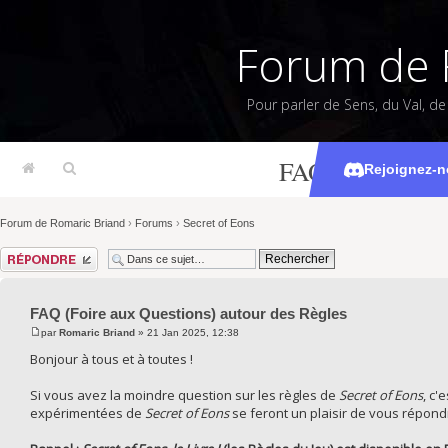
Forum de 
Pour parler de Sens, du Val, d
FAQ (Foire aux 
Rejoignez-n
Forum de Romaric Briand
›
Forums
›
Secret of Eons
Répondre
FAQ (Foire aux Questions) autour des Règles
par
Romaric Briand
» 21 Jan 2025, 12:38
Bonjour à tous et à toutes !
Si vous avez la moindre question sur les règles de
Secret of Eons
, c'
expérimentées de
Secret of Eons
se feront un plaisir de vous répondr