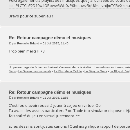
Voici également la playlist des musiques que j'ai utilisées au cours 
list=PLCTCaE2D10w4ORoww5Wb0vP0holawzRqU&si=vntJmTCBeXzmu
Bravo pour ce super jeu !
Re: Retour campagne démo et musiques
par
Romaric Briand
» 01 Juil 2025, 11:40
Trop bien merci !!! <3
Un personnage de fiction souhaitant s'incarner dans la réalité... Les rolistes sont mes proie
Sens
-
La Guerre des Immortels
-
Le Blog de la Cellule
-
Le Blog de Sens
-
Le Blog du Val
Re: Retour campagne démo et musiques
par
Romaric Briand
» 01 Juil 2025, 11:53
C'est fou d'avoir réussi à jouer à ce jeu en virtuel Oo
Tu avais des assets particuliers ? ou Table top simulator dispose déj
faisabilité du jeu en virtuel justement. ^^
Et les dessins sont justes canons ! Quel magnifique rapport de partie