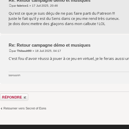
Re: Retour campagne démo et musiques
par
fabrice1
» 17 Juil 2025, 20:46
Qu'est ce que je suis déçu de ne pas faire parti du Patreon !!!
Juste le fait qu'il y est du Sens dans ce jeu me rend très curieux.
Je dois donc mettre des glaçons dans mon calbute ! LOL
Re: Retour campagne démo et musiques
par
Thibault90
» 18 Juil 2025, 04:17
C'est fou d'avoir réussi à jouer à ce jeu en virtuel, je le ferais aussi u
Kamagra oral jelly
Répondre
Retourner vers Secret of Eons