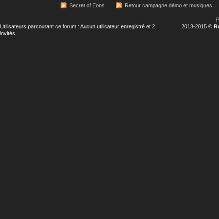
Secret of Eons
Retour campagne démo et musiques
P
Utilisateurs parcourant ce forum : Aucun utilisateur enregistré et 2
2013-2015 ©
R
invités