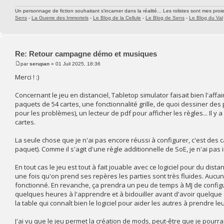
Un personnage de fiction souhaitant s'incarner dans la réalité... Les rolistes sont mes proie
Sens
-
La Guerre des Immortels
-
Le Blog de la Cellule
-
Le Blog de Sens
-
Le Blog du Val
Re: Retour campagne démo et musiques
par
serupan
» 01 Juil 2025, 18:36
Merci ! :)
Concernant le jeu en distanciel, Tabletop simulator faisait bien l'affair
paquets de 54 cartes, une fonctionnalité grille, de quoi dessiner de
pour les problèmes), un lecteur de pdf pour afficher les règles... Il
cartes.
La seule chose que je n'ai pas encore réussi à configurer, c'est des 
paquet). Comme il s'agit d'une règle additionnelle de SoE, je n'ai pas
En tout cas le jeu est tout à fait jouable avec ce logiciel pour du dis
une fois qu'on prend ses repères les parties sont très fluides. Aucun 
fonctionné. En revanche, ça prendra un peu de temps à MJ de configure
quelques heures à l'apprendre et à bidouiller avant d'avoir quelque
la table qui connaît bien le logiciel pour aider les autres à prendre 
J'ai vu que le jeu permet la création de mods, peut-être que je pourra