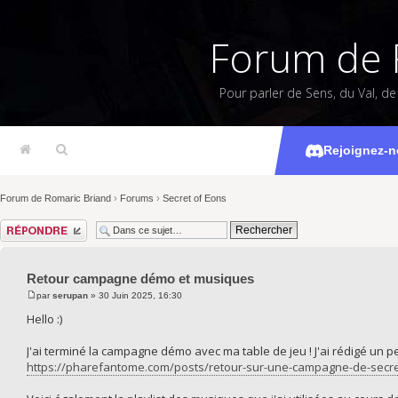
Forum de 
Pour parler de Sens, du Val, d
Retour cam
Rejoignez-n
Forum de Romaric Briand
›
Forums
›
Secret of Eons
Répondre
Retour campagne démo et musiques
par
serupan
» 30 Juin 2025, 16:30
Hello :)
J'ai terminé la campagne démo avec ma table de jeu ! J'ai rédigé un petit
https://pharefantome.com/posts/retour-sur-une-campagne-de-secre