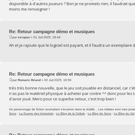
disponible à d'autres joueurs ? Bon je ne promets rien, il faudrait que
moins me renseigner !
Re: Retour campagne démo et musiques
par
serupan
» 01 Juil 2025, 18:44
Ah et je rajoute que le logiciel est payant, et il faudra un exemplair
Re: Retour campagne démo et musiques
par
Romaric Briand
» 02 Juil 2025, 16:50
très très bonne nouvelle, que le jeu soit jouable en distanciel, car c'
n'as pas le matériel physique à acheter par contre ^^ donc pour les t
d'avoir joué. Merci pour ce superbe retour, c'est trop bien !
Un personnage de fiction souhaitant s'incarner dans la réalité... Les rolistes sont mes proie
Sens
-
La Guerre des Immortels
-
Le Blog de la Cellule
-
Le Blog de Sens
-
Le Blog du Val