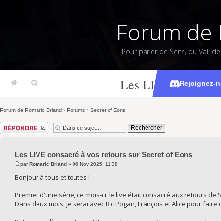
Forum de 
Pour parler de Sens, du Val, d
Les LIVE consacré 
Rejoignez-n
Forum de Romaric Briand
›
Forums
›
Secret of Eons
Répondre
Les LIVE consacré à vos retours sur Secret of Eons
par
Romaric Briand
» 06 Nov 2025, 11:38
Bonjour à tous et toutes !
Premier d'une série, ce mois-ci, le live était consacré aux retours 
Dans deux mois, je serai avec Ric Pogan, François et Alice pour fair