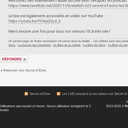
Retrouvez dès maintenant l'audio du Live avec Serupan, en podcast su
https://www.lacellule.net/2025/11/livetwitch-n23-secret-of-eons-les.h
Le live est également accessible en vidéo sur YouTube :
https://youtu.be/YO6qQVyzI_k
Merci encore une fois pour tous vos retours ! Et à très vite !
Un personnage de fiction souhaitant s'incarner dans la réalité... Les rolistes sont mes proie
Sens
-
La Guerre des Immortels
-
Le Blog de la Cellule
-
Le Blog de Sens
-
Le Blog du Val
Répondre
Retourner vers Secret of Eons
Secret of Eons
Les LIVE consacré à vos retours sur Secret of
P
Utilisateurs parcourant ce forum : Aucun utilisateur enregistré et 3
2013-2015 ©
R
invités