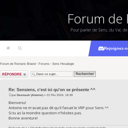
Forum de 
Pour parler de Sens, du Val, d
Sensiens, c'e
Rejoignez-n
Forum de Romaric Briand
›
Forums
›
Sens Hexalogie
Répondre
Re: Sensiens, c'est ici qu'on se présente ^^
par
Dasmask (Antoine)
» 22 Fév 2024, 19:36
Bienvenu!
Antoine ne m'avait pas dit qu'il faisait le VRP pour Sens ^^
Si tu as la moindre question n'hésites pas.
Bonne aventure!
Podcasts de La Citadelle
https://lacitadelle-podcast.wixsite.com/lacitadelle