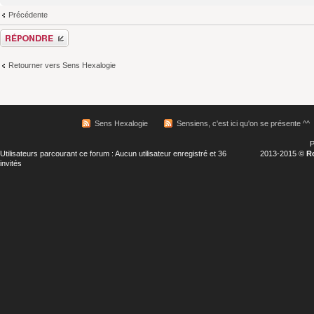
Précédente
Répondre
Retourner vers Sens Hexalogie
Sens Hexalogie
Sensiens, c'est ici qu'on se présente ^^
P
Utilisateurs parcourant ce forum : Aucun utilisateur enregistré et 36
2013-2015 ©
R
invités