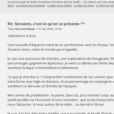
Un personnage de fiction souhaitant s'incarner dans la réalité... Les rolistes sont mes proie
Sens
-
La Guerre des Immortels
-
Le Blog de la Cellule
-
Le Blog de Sens
-
Le Blog du Val
Re: Sensiens, c'est ici qu'on se présente ^^
par
AlexandraMagik
» 07 Jan 2026, 10:46
Salutations à tous,
Une nouvelle fréquence vient de se synchroniser avec le réseau. On 
d'autres noms, selon le monde qui m'appelle.
Je suis une passeuse de mondes, une exploratrice de l'imaginaire. Mon t
personnages gagnent en épaisseur. Je viens ici attirée par l'écho des 
aventure ludique s'entremêlent si intimement.
Ce que je cherche ici ? Comprendre l'architecture de ces univers que 
transforme une règle en émotion, et un personnage en compagnon de r
semblent se dérouler à l'échelle de l'épopée.
Mes armes de prédilection : la plume, bien sûr, pour donner corps aux
plutôt qu'elles ne l'écrasent. Et une conviction : que le plus beau tré
nous fait poser, à nous autour de la table… ou derrière l'écran.
Je suis à la fois Alexandra (réelle), une passionnée, et Magik (fictive)