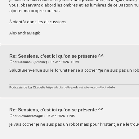
vous, observant d'abord les ombres et les lumières de ce Bastion num
ajouter ma propre couleur.
À bientôt dans les discussions.
AlexandraMagik
Re: Sensiens, c'est ici qu'on se présente ^^
par
Dasmask (Antoine)
» 07 Jan 2026, 10:59
Salut!! Bienvenue sur le forum! Pense à cocher "je ne suis pas un robo
Podcasts de La Citadelle
https://lacitadelle-podcast.wixsite.com/lacitadelle
Re: Sensiens, c'est ici qu'on se présente ^^
par
AlexandraMagik
» 25 Jan 2026, 11:05
Je vais cocher je ne suis pas un robot mais pour l'instant je ne le tro