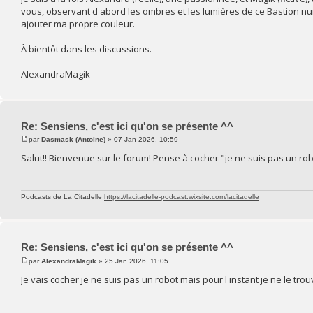
vous, observant d'abord les ombres et les lumières de ce Bastion num
ajouter ma propre couleur.
À bientôt dans les discussions.
AlexandraMagik
Re: Sensiens, c'est ici qu'on se présente ^^
par
Dasmask (Antoine)
» 07 Jan 2026, 10:59
Salut!! Bienvenue sur le forum! Pense à cocher "je ne suis pas un robo
Podcasts de La Citadelle
https://lacitadelle-podcast.wixsite.com/lacitadelle
Re: Sensiens, c'est ici qu'on se présente ^^
par
AlexandraMagik
» 25 Jan 2026, 11:05
Je vais cocher je ne suis pas un robot mais pour l'instant je ne le tro