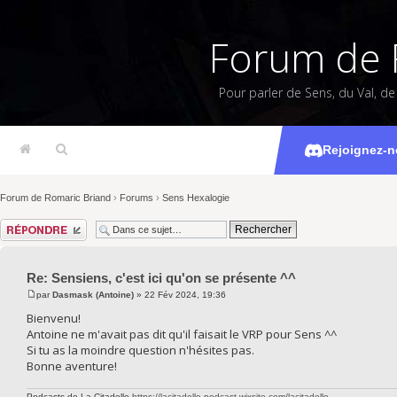
Forum de 
Pour parler de Sens, du Val, d
Sensiens, c'e
Rejoignez-n
Forum de Romaric Briand
›
Forums
›
Sens Hexalogie
Répondre
Re: Sensiens, c'est ici qu'on se présente ^^
par
Dasmask (Antoine)
» 22 Fév 2024, 19:36
Bienvenu!
Antoine ne m'avait pas dit qu'il faisait le VRP pour Sens ^^
Si tu as la moindre question n'hésites pas.
Bonne aventure!
Podcasts de La Citadelle
https://lacitadelle-podcast.wixsite.com/lacitadelle