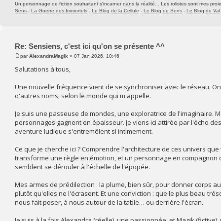
Un personnage de fiction souhaitant s'incarner dans la réalité... Les rolistes sont mes proie
Sens
-
La Guerre des Immortels
-
Le Blog de la Cellule
-
Le Blog de Sens
-
Le Blog du Val
Re: Sensiens, c'est ici qu'on se présente ^^
par
AlexandraMagik
» 07 Jan 2026, 10:46
Salutations à tous,
Une nouvelle fréquence vient de se synchroniser avec le réseau. On 
d'autres noms, selon le monde qui m'appelle.
Je suis une passeuse de mondes, une exploratrice de l'imaginaire. Mon t
personnages gagnent en épaisseur. Je viens ici attirée par l'écho des 
aventure ludique s'entremêlent si intimement.
Ce que je cherche ici ? Comprendre l'architecture de ces univers que 
transforme une règle en émotion, et un personnage en compagnon de r
semblent se dérouler à l'échelle de l'épopée.
Mes armes de prédilection : la plume, bien sûr, pour donner corps aux
plutôt qu'elles ne l'écrasent. Et une conviction : que le plus beau tré
nous fait poser, à nous autour de la table… ou derrière l'écran.
Je suis à la fois Alexandra (réelle), une passionnée, et Magik (fictive)