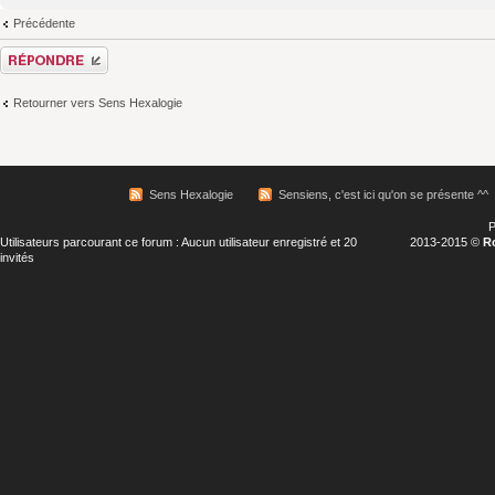
Précédente
Répondre
Retourner vers Sens Hexalogie
Sens Hexalogie
Sensiens, c'est ici qu'on se présente ^^
P
Utilisateurs parcourant ce forum : Aucun utilisateur enregistré et 20
2013-2015 ©
R
invités