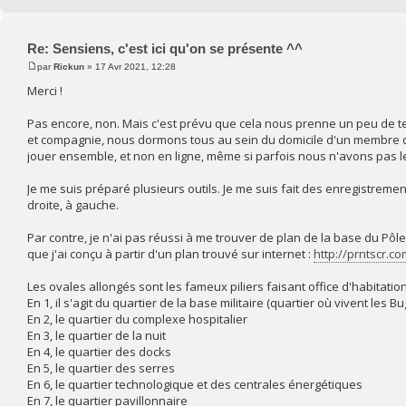
Re: Sensiens, c'est ici qu'on se présente ^^
par
Rickun
» 17 Avr 2021, 12:28
Merci !
Pas encore, non. Mais c'est prévu que cela nous prenne un peu de t
et compagnie, nous dormons tous au sein du domicile d'un membre de l
jouer ensemble, et non en ligne, même si parfois nous n'avons pas le 
Je me suis préparé plusieurs outils. Je me suis fait des enregistrement
droite, à gauche.
Par contre, je n'ai pas réussi à me trouver de plan de la base du Pôle 
que j'ai conçu à partir d'un plan trouvé sur internet :
http://prntscr.c
Les ovales allongés sont les fameux piliers faisant office d'habitation
En 1, il s'agit du quartier de la base militaire (quartier où vivent les Bu
En 2, le quartier du complexe hospitalier
En 3, le quartier de la nuit
En 4, le quartier des docks
En 5, le quartier des serres
En 6, le quartier technologique et des centrales énergétiques
En 7, le quartier pavillonnaire