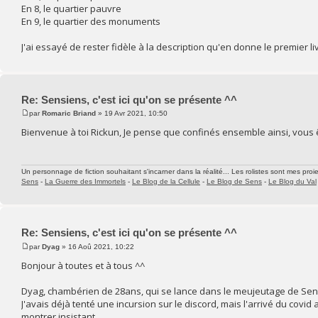
En 8, le quartier pauvre
En 9, le quartier des monuments
J'ai essayé de rester fidèle à la description qu'en donne le premier li
Re: Sensiens, c'est ici qu'on se présente ^^
par
Romaric Briand
» 19 Avr 2021, 10:50
Bienvenue à toi Rickun, Je pense que confinés ensemble ainsi, vous
Un personnage de fiction souhaitant s'incarner dans la réalité... Les rolistes sont mes proie
Sens
-
La Guerre des Immortels
-
Le Blog de la Cellule
-
Le Blog de Sens
-
Le Blog du Val
Re: Sensiens, c'est ici qu'on se présente ^^
par
Dyag
» 16 Aoû 2021, 10:22
Bonjour à toutes et à tous ^^
Dyag, chambérien de 28ans, qui se lance dans le meujeutage de Sens
J'avais déjà tenté une incursion sur le discord, mais l'arrivé du cov
montrer insistant.