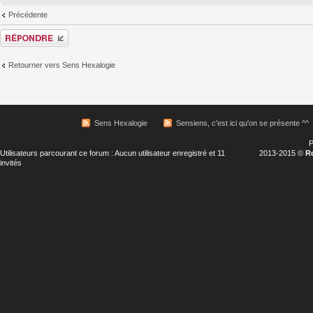
Précédente
Répondre
Retourner vers Sens Hexalogie
Sens Hexalogie
Sensiens, c'est ici qu'on se présente ^^
P
Utilisateurs parcourant ce forum : Aucun utilisateur enregistré et 11
2013-2015 ©
R
invités