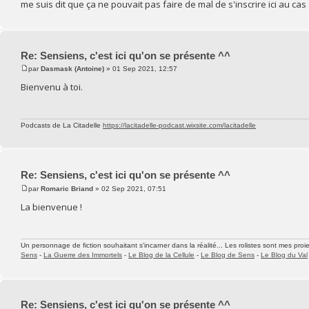
me suis dit que ça ne pouvait pas faire de mal de s'inscrire ici au cas
Re: Sensiens, c'est ici qu'on se présente ^^
par
Dasmask (Antoine)
» 01 Sep 2021, 12:57
Bienvenu à toi.
Podcasts de La Citadelle
https://lacitadelle-podcast.wixsite.com/lacitadelle
Re: Sensiens, c'est ici qu'on se présente ^^
par
Romaric Briand
» 02 Sep 2021, 07:51
La bienvenue !
Un personnage de fiction souhaitant s'incarner dans la réalité... Les rolistes sont mes proie
Sens
-
La Guerre des Immortels
-
Le Blog de la Cellule
-
Le Blog de Sens
-
Le Blog du Val
Re: Sensiens, c'est ici qu'on se présente ^^