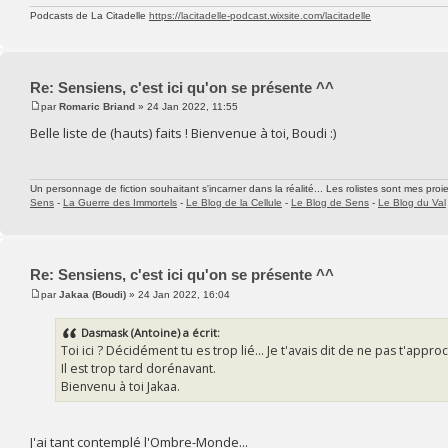
Podcasts de La Citadelle
https://lacitadelle-podcast.wixsite.com/lacitadelle
Re: Sensiens, c'est ici qu'on se présente ^^
par
Romaric Briand
» 24 Jan 2022, 11:55
Belle liste de (hauts) faits ! Bienvenue à toi, Boudi :)
Un personnage de fiction souhaitant s'incarner dans la réalité... Les rolistes sont mes proie
Sens
-
La Guerre des Immortels
-
Le Blog de la Cellule
-
Le Blog de Sens
-
Le Blog du Val
Re: Sensiens, c'est ici qu'on se présente ^^
par
Jakaa (Boudi)
» 24 Jan 2022, 16:04
Dasmask (Antoine) a écrit:
Toi ici ? Décidément tu es trop lié... Je t'avais dit de ne pas t'appr
Il est trop tard dorénavant.
Bienvenu à toi Jakaa.
J'ai tant contemplé l'Ombre-Monde...