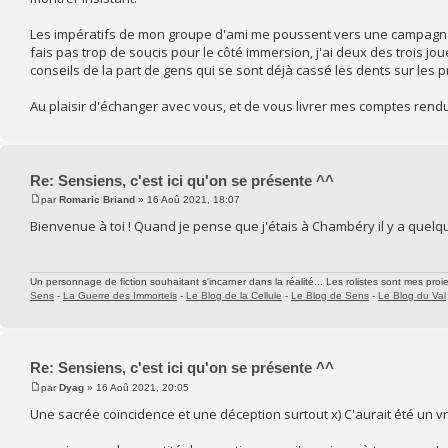
Les impératifs de mon groupe d'ami me poussent vers une campagne en
fais pas trop de soucis pour le côté immersion, j'ai deux des trois jou
conseils de la part de gens qui se sont déjà cassé les dents sur les 
Au plaisir d'échanger avec vous, et de vous livrer mes comptes ren
Re: Sensiens, c'est ici qu'on se présente ^^
par
Romaric Briand
» 16 Aoû 2021, 18:07
Bienvenue à toi ! Quand je pense que j'étais à Chambéry il y a quelq
Un personnage de fiction souhaitant s'incarner dans la réalité... Les rolistes sont mes proie
Sens
-
La Guerre des Immortels
-
Le Blog de la Cellule
-
Le Blog de Sens
-
Le Blog du Val
Re: Sensiens, c'est ici qu'on se présente ^^
par
Dyag
» 16 Aoû 2021, 20:05
Une sacrée coïncidence et une déception surtout x) C'aurait été un vrai