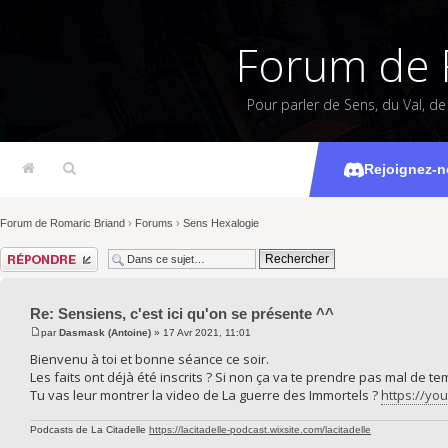
Forum de 
Pour parler de Sens, du Val, d
Sensiens, c'e
Rejoignez-n
Forum de Romaric Briand
›
Forums
›
Sens Hexalogie
Répondre
Re: Sensiens, c'est ici qu'on se présente ^^
par
Dasmask (Antoine)
» 17 Avr 2021, 11:01
Bienvenu à toi et bonne séance ce soir.
Les faits ont déjà été inscrits ? Si non ça va te prendre pas mal de te
Tu vas leur montrer la video de La guerre des Immortels ?
https://y
Podcasts de La Citadelle
https://lacitadelle-podcast.wixsite.com/lacitadelle