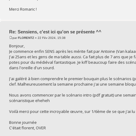
Merci Romaric !
Re: Sensiens, c'est ici qu'on se présente ^^
par
FLORENTZ
» 22 Fév 2024, 15:38
Bonjour,
Je commence enfin SENS après les mérite fait par Antoine (Van kalaa
J'ai 25ans et les gens de ma table aussi. Ca fait plus de 7 ans que je 
potes pour du médiéval fantastique. Je kiff beaucoup faire des scén
dans l'oreille d'un sourd.
J'ai galéré à bien comprendre le premier bouquin plus le scénarios (pdf 
clef. Malheureusement la semaine prochaine j'ai une semaine bloqu
Nous avons commencer par le scénario intro (pdf gratuit) une semaine
scénaristique eheheh
Voilà merci pour cette incroyable œuvre, sur 1/6ème de se que j'ai l
Bonne journée
C'était florent, OVER