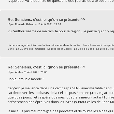
... quoique, vu la quantité de questions que j'aurais eu à te poser, c'
Re: Sensiens, c'est ici qu'on se présente ^^
par
Romaric Briand
» 16 Aoû 2021, 21:04
Vu l'enthousiasme de ma famille pour la région... je pense qu'on y r
Un personnage de fiction souhaitant s'incarner dans la réalité... Les rolistes sont mes proie
Sens
-
La Guerre des Immortels
-
Le Blog de la Cellule
-
Le Blog de Sens
-
Le Blog du Val
Re: Sensiens, c'est ici qu'on se présente ^^
par
Anth
» 31 Aoû 2021, 23:05
Bonjour tout le monde !
Ca y'est, je me lance dans une campagne SENS avec ma table habituell
J'ai découvert les podcasts de la Cellule puis Sens en juin... et j'ai t
quelques jours... et j'espère que mes joueurs aimeront autant l'univer
présentation des épreuves dans les livres (surtout celles de Sens Mort
Je me suis pas mal imprégné des podcasts et de toutes les aides qui so