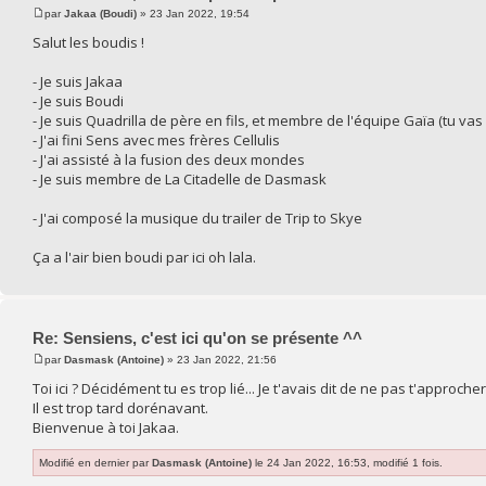
par
Jakaa (Boudi)
» 23 Jan 2022, 19:54
Salut les boudis !
- Je suis Jakaa
- Je suis Boudi
- Je suis Quadrilla de père en fils, et membre de l'équipe Gaïa (tu vas 
- J'ai fini Sens avec mes frères Cellulis
- J'ai assisté à la fusion des deux mondes
- Je suis membre de La Citadelle de Dasmask
- J'ai composé la musique du trailer de Trip to Skye
Ça a l'air bien boudi par ici oh lala.
Re: Sensiens, c'est ici qu'on se présente ^^
par
Dasmask (Antoine)
» 23 Jan 2022, 21:56
Toi ici ? Décidément tu es trop lié... Je t'avais dit de ne pas t'approche
Il est trop tard dorénavant.
Bienvenue à toi Jakaa.
Modifié en dernier par
Dasmask (Antoine)
le 24 Jan 2022, 16:53, modifié 1 fois.