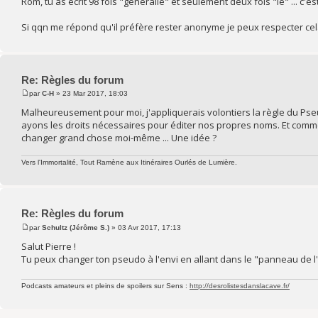
Rom, tu as écrit 98 fois "généralle" et seulement deux fois "le" ... c'
Si qqn me répond qu'il préfère rester anonyme je peux respecter cel
Re: Règles du forum
par
C-H
» 23 Mar 2017, 18:03
Malheureusement pour moi, j'appliquerais volontiers la règle du Pseu
ayons les droits nécessaires pour éditer nos propres noms. Et comme j
changer grand chose moi-même ... Une idée ?
Vers l'Immortalité, Tout Ramène aux Itinéraires Ourlés de Lumière.
Re: Règles du forum
par
Schultz (Jérôme S.)
» 03 Avr 2017, 17:13
Salut Pierre !
Tu peux changer ton pseudo à l'envi en allant dans le "panneau de l'u
Podcasts amateurs et pleins de spoilers sur Sens :
http://desrolistesdanslacave.fr/