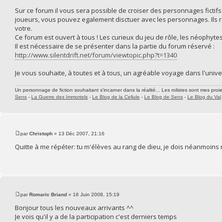
Sur ce forum il vous sera possible de croiser des personnages fictifs
joueurs, vous pouvez egalement disctuer avec les personnages. Ils r
votre.
Ce forum est ouvert à tous ! Les curieux du jeu de rôle, les néophytes
Il est nécessaire de se présenter dans la partie du forum réservé :
http://www.silentdrift.net/forum/viewtopic.php?t=1340
Je vous souhaite, à toutes et à tous, un agréable voyage dans l'univ
Un personnage de fiction souhaitant s'incarner dans la réalité... Les rolistes sont mes proie
Sens
-
La Guerre des Immortels
-
Le Blog de la Cellule
-
Le Blog de Sens
-
Le Blog du Val
par
Christoph
» 13 Déc 2007, 21:16
Quitte à me répéter: tu m'élèves au rang de dieu, je dois néanmoins 
par
Romaric Briand
» 16 Juin 2008, 15:19
Bonjour tous les nouveaux arrivants ^^
Je vois qu'il y a de la participation c'est derniers temps