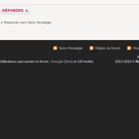
Répondre
Retourner vers Sens Hexalogie
Sens Hexalogie
Règles du forum
Flu
P
Utilisateurs parcourant ce forum :
Google [Bot]
et 125 invités
2013-2015 ©
R