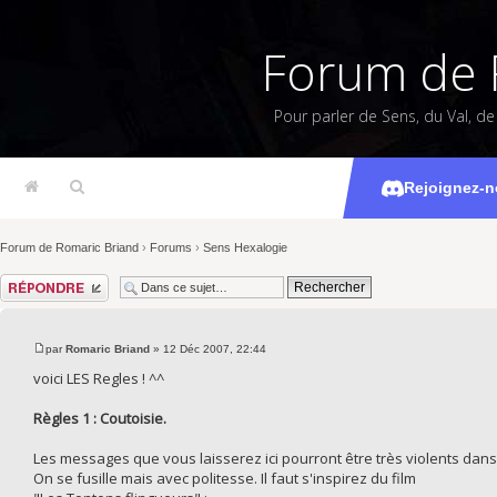
Forum de 
Pour parler de Sens, du Val, d
R
Rejoignez-n
Forum de Romaric Briand
›
Forums
›
Sens Hexalogie
Répondre
par
Romaric Briand
» 12 Déc 2007, 22:44
voici LES Regles ! ^^
Règles 1 : Coutoisie.
Les messages que vous laisserez ici pourront être très violents dans
On se fusille mais avec politesse. Il faut s'inspirez du film