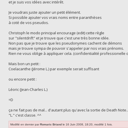
et je suis vos idées avec intérêt.
Je voudrais juste ajouter un petit élément.
Si possible ajouter vos vrais noms entre paranthèses
à coté de vos pseudos.
Christoph le modo principal encourage (edit) cette règle
sur "silentdrift" et je trouve que c'est une très bonne idée.
Non pas que je trouve que les pseudonymes cachent de démons
mais je trouve sympa de pouvoir s'appeler par nos vrais prénoms.
Rien ne vous oblige à appliquer cela. (confidentialité professionelle o
Mais bon un petit :
Coelacanthe (Jérome L.) par exemple serait suffisant
ou encore petit :
Léoric (Jean-Charles L.)
=D
ça ne fait pas de mal... d'autant plus qu'avec la sortie de Death Note..
"L." c'est classe. ^^
Modifié en dernier par
Romaric Briand
le 16 Juin 2008, 18:20, modifié 1 fois.