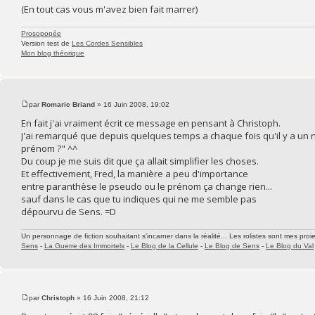
(En tout cas vous m'avez bien fait marrer)
Prosopopée
Version test de
Les Cordes Sensibles
Mon blog théorique
par
Romaric Briand
» 16 Juin 2008, 19:02
En fait j'ai vraiment écrit ce message en pensant à Christoph.
J'ai remarqué que depuis quelques temps a chaque fois qu'il y a un n
prénom ?" ^^
Du coup je me suis dit que ça allait simplifier les choses.
Et effectivement, Fred, la manière a peu d'importance
entre paranthèse le pseudo ou le prénom ça change rien...
sauf dans le cas que tu indiques qui ne me semble pas
dépourvu de Sens. =D
Un personnage de fiction souhaitant s'incarner dans la réalité... Les rolistes sont mes proie
Sens
-
La Guerre des Immortels
-
Le Blog de la Cellule
-
Le Blog de Sens
-
Le Blog du Val
par
Christoph
» 16 Juin 2008, 21:12