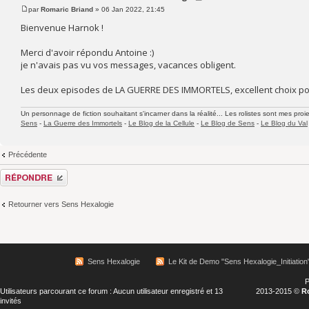
par
Romaric Briand
» 06 Jan 2022, 21:45
Bienvenue Harnok !
Merci d'avoir répondu Antoine :)
je n'avais pas vu vos messages, vacances obligent.
Les deux episodes de LA GUERRE DES IMMORTELS, excellent choix p
Un personnage de fiction souhaitant s'incarner dans la réalité... Les rolistes sont mes proie
Sens
-
La Guerre des Immortels
-
Le Blog de la Cellule
-
Le Blog de Sens
-
Le Blog du Val
Précédente
Répondre
Retourner vers Sens Hexalogie
Sens Hexalogie
Le Kit de Demo "Sens Hexalogie_Initiation
P
Utilisateurs parcourant ce forum : Aucun utilisateur enregistré et 13
2013-2015 ©
R
invités