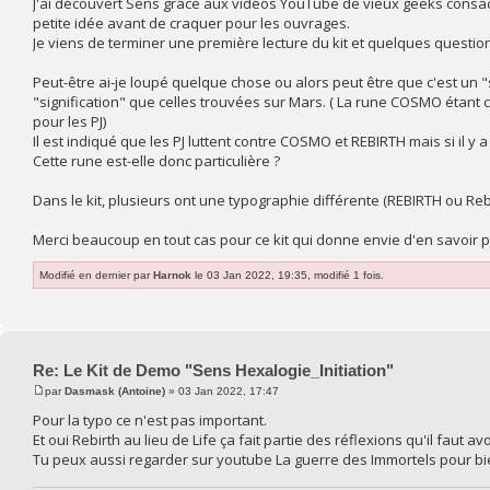
J'ai découvert Sens grâce aux vidéos YouTube de vieux geeks consacr
petite idée avant de craquer pour les ouvrages.
Je viens de terminer une première lecture du kit et quelques questi
Peut-être ai-je loupé quelque chose ou alors peut être que c'est un "
"signification" que celles trouvées sur Mars. ( La rune COSMO étant cel
pour les PJ)
Il est indiqué que les PJ luttent contre COSMO et REBIRTH mais si il y
Cette rune est-elle donc particulière ?
Dans le kit, plusieurs ont une typographie différente (REBIRTH ou Rebir
Merci beaucoup en tout cas pour ce kit qui donne envie d'en savoir p
Modifié en dernier par
Harnok
le 03 Jan 2022, 19:35, modifié 1 fois.
Re: Le Kit de Demo "Sens Hexalogie_Initiation"
par
Dasmask (Antoine)
» 03 Jan 2022, 17:47
Pour la typo ce n'est pas important.
Et oui Rebirth au lieu de Life ça fait partie des réflexions qu'il faut av
Tu peux aussi regarder sur youtube La guerre des Immortels pour bien