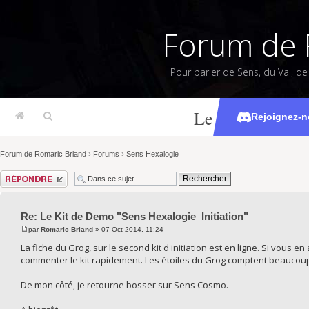
Forum de 
Pour parler de Sens, du Val, d
Le Kit de Demo
Rejoignez-n
Forum de Romaric Briand
›
Forums
›
Sens Hexalogie
Répondre
Re: Le Kit de Demo "Sens Hexalogie_Initiation"
par
Romaric Briand
» 07 Oct 2014, 11:24
La fiche du Grog, sur le second kit d'initiation est en ligne. Si vous e
commenter le kit rapidement. Les étoiles du Grog comptent beaucoup po
De mon côté, je retourne bosser sur Sens Cosmo.