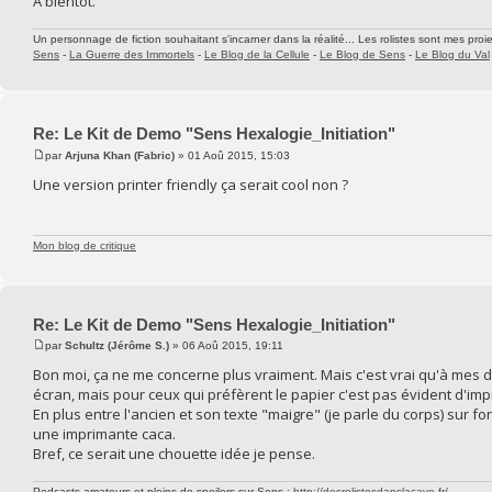
A bientôt.
Un personnage de fiction souhaitant s'incarner dans la réalité... Les rolistes sont mes proie
Sens
-
La Guerre des Immortels
-
Le Blog de la Cellule
-
Le Blog de Sens
-
Le Blog du Val
Re: Le Kit de Demo "Sens Hexalogie_Initiation"
par
Arjuna Khan (Fabric)
» 01 Aoû 2015, 15:03
Une version printer friendly ça serait cool non ?
Mon blog de critique
Re: Le Kit de Demo "Sens Hexalogie_Initiation"
par
Schultz (Jérôme S.)
» 06 Aoû 2015, 19:11
Bon moi, ça ne me concerne plus vraiment. Mais c'est vrai qu'à mes dé
écran, mais pour ceux qui préfèrent le papier c'est pas évident d'impr
En plus entre l'ancien et son texte "maigre" (je parle du corps) sur fo
une imprimante caca.
Bref, ce serait une chouette idée je pense.
Podcasts amateurs et pleins de spoilers sur Sens :
http://desrolistesdanslacave.fr/