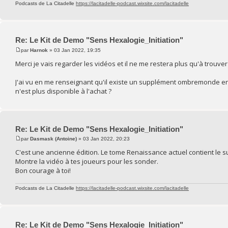
Podcasts de La Citadelle
https://lacitadelle-podcast.wixsite.com/lacitadelle
Re: Le Kit de Demo "Sens Hexalogie_Initiation"
par
Harnok
» 03 Jan 2022, 19:35
Merci je vais regarder les vidéos et il ne me restera plus qu'à trouv
J'ai vu en me renseignant qu'il existe un supplément ombremonde en
n'est plus disponible à l'achat ?
Re: Le Kit de Demo "Sens Hexalogie_Initiation"
par
Dasmask (Antoine)
» 03 Jan 2022, 20:23
C'est une ancienne édition. Le tome Renaissance actuel contient l
Montre la vidéo à tes joueurs pour les sonder.
Bon courage à toi!
Podcasts de La Citadelle
https://lacitadelle-podcast.wixsite.com/lacitadelle
Re: Le Kit de Demo "Sens Hexalogie_Initiation"