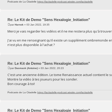
Podcasts de La Citadelle
https://lacitadelle-podcast.wixsite.com/lacitadelle
Re: Le Kit de Demo "Sens Hexalogie_Initiation"
par
Harnok
» 03 Jan 2022, 19:35
Merci je vais regarder les vidéos et il ne me restera plus qu'à trouv
J'ai vu en me renseignant qu'il existe un supplément ombremonde en
n'est plus disponible à l'achat ?
Re: Le Kit de Demo "Sens Hexalogie_Initiation"
par
Dasmask (Antoine)
» 03 Jan 2022, 20:23
C'est une ancienne édition. Le tome Renaissance actuel contient l
Montre la vidéo à tes joueurs pour les sonder.
Bon courage à toi!
Podcasts de La Citadelle
https://lacitadelle-podcast.wixsite.com/lacitadelle
Re: Le Kit de Demo "Sens Hexalogie_Initiation"