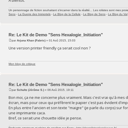
A bientôt.
Un personnage de fiction souhaitant s'incarner dans la réalité... Les rolistes sont mes proie
Sens
-
La Guerre des Immortels
-
Le Blog de la Cellule
-
Le Blog de Sens
-
Le Blog du Val
Re: Le Kit de Demo "Sens Hexalogie_Initiation"
par
Arjuna Khan (Fabric)
» 01 Aoû 2015, 15:03
Une version printer friendly ça serait cool non ?
Mon blog de critique
Re: Le Kit de Demo "Sens Hexalogie_Initiation"
par
Schultz (Jérôme S.)
» 06 Aoû 2015, 19:11
Bon moi, ça ne me concerne plus vraiment. Mais c'est vrai qu'à mes dé
écran, mais pour ceux qui préfèrent le papier c'est pas évident d'impr
En plus entre l'ancien et son texte "maigre" (je parle du corps) sur fo
une imprimante caca.
Bref, ce serait une chouette idée je pense.
Podcasts amateurs et pleins de spoilers sur Sens :
http://desrolistesdanslacave.fr/