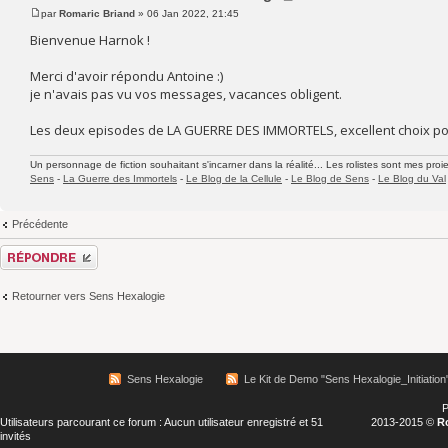
par
Romaric Briand
» 06 Jan 2022, 21:45
Bienvenue Harnok !
Merci d'avoir répondu Antoine :)
je n'avais pas vu vos messages, vacances obligent.
Les deux episodes de LA GUERRE DES IMMORTELS, excellent choix p
Un personnage de fiction souhaitant s'incarner dans la réalité... Les rolistes sont mes proie
Sens
-
La Guerre des Immortels
-
Le Blog de la Cellule
-
Le Blog de Sens
-
Le Blog du Val
Précédente
Répondre
Retourner vers Sens Hexalogie
Sens Hexalogie
Le Kit de Demo "Sens Hexalogie_Initiation
P
Utilisateurs parcourant ce forum : Aucun utilisateur enregistré et 51
2013-2015 ©
R
invités