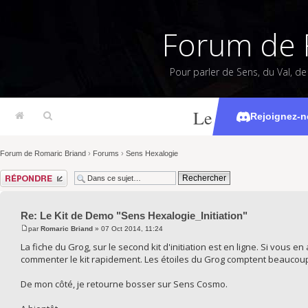
Forum de 
Pour parler de Sens, du Val, d
Le Kit de Demo
Rejoignez-n
Forum de Romaric Briand
›
Forums
›
Sens Hexalogie
Répondre
Re: Le Kit de Demo "Sens Hexalogie_Initiation"
par
Romaric Briand
» 07 Oct 2014, 11:24
La fiche du Grog, sur le second kit d'initiation est en ligne. Si vous e
commenter le kit rapidement. Les étoiles du Grog comptent beaucoup po
De mon côté, je retourne bosser sur Sens Cosmo.