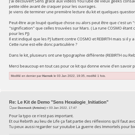
J'ai découvert Sens grâce aux vidéos YouTube de vieux geeks consacr
petite idée avant de craquer pour les ouvrages.
Je viens de terminer une première lecture du kit et quelques questi
Peut-être ai-je loupé quelque chose ou alors peut être que c'est un "
"signification" que celles trouvées sur Mars. ( La rune COSMO étant cel
pour les PJ)
Il est indiqué que les PJ luttent contre COSMO et REBIRTH mais si il y
Cette rune est-elle donc particulière ?
Dans le kit, plusieurs ont une typographie différente (REBIRTH ou Rebir
Merci beaucoup en tout cas pour ce kit qui donne envie d'en savoir p
Modifié en dernier par
Harnok
le 03 Jan 2022, 19:35, modifié 1 fois.
Re: Le Kit de Demo "Sens Hexalogie_Initiation"
par
Dasmask (Antoine)
» 03 Jan 2022, 17:47
Pour la typo ce n'est pas important.
Et oui Rebirth au lieu de Life ça fait partie des réflexions qu'il faut av
Tu peux aussi regarder sur youtube La guerre des Immortels pour bien