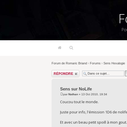
F
Po
Forum de Romaric Briand
›
Forums
›
Sens Hexalogie
Répondre
Sens sur NoLife
par
Nathan
» 13 Oct 2010, 19:34
Coucou tout le monde.
Juste pour info, l'émission 1D6 de nol
Et avec un beau petit spoill à mon gout.