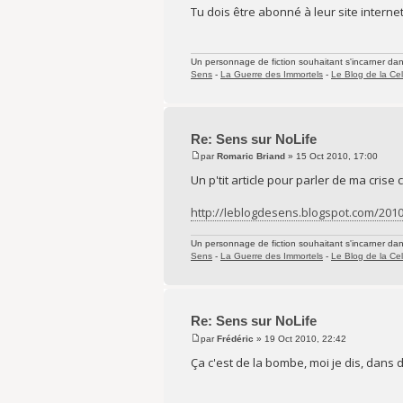
Tu dois être abonné à leur site internet
Un personnage de fiction souhaitant s'incarner dans 
Sens
-
La Guerre des Immortels
-
Le Blog de la Cel
Re: Sens sur NoLife
par
Romaric Briand
» 15 Oct 2010, 17:00
Un p'tit article pour parler de ma crise 
http://leblogdesens.blogspot.com/2010/
Un personnage de fiction souhaitant s'incarner dans 
Sens
-
La Guerre des Immortels
-
Le Blog de la Cel
Re: Sens sur NoLife
par
Frédéric
» 19 Oct 2010, 22:42
Ça c'est de la bombe, moi je dis, dans 