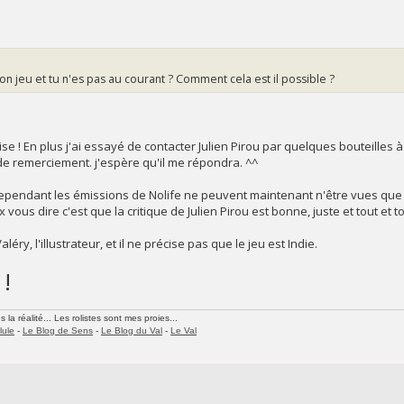
on jeu et tu n'es pas au courant ? Comment cela est il possible ?
se ! En plus j'ai essayé de contacter Julien Pirou par quelques bouteilles à 
de remerciement. j'espère qu'il me répondra. ^^
e. Cependant les émissions de Nolife ne peuvent maintenant n'être vues que
vous dire c'est que la critique de Julien Pirou est bonne, juste et tout et to
éry, l'illustrateur, et il ne précise pas que le jeu est Indie.
 !
la réalité... Les rolistes sont mes proies...
lule
-
Le Blog de Sens
-
Le Blog du Val
-
Le Val