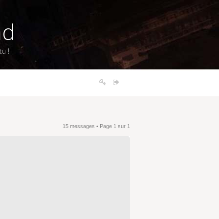
nd
u !
15 messages • Page
1
sur
1