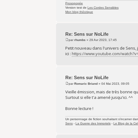
Prosopopée
Version test de
Les Cordes Sensibles
Mon blog théorique
Re: Sens sur NoLife
par
rhumbs
» 29 Avr 2023, 17:45
Petit nouveau dans l'univers de Sens, je
ici :
https://www.youtube.com/watch
Re: Sens sur NoLife
par
Romaric Briand
» 04 Mai 2023, 09:05
Vieille émission, mais de très bonne qua
Surtout si elle t'a amené jusqu'ici. ^^
Bonne lecture !
Un personnage de fiction souhaitant s'incarner dans 
Sens
-
La Guerre des Immortels
-
Le Blog de la Cel