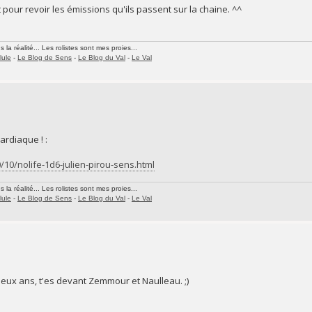
 pour revoir les émissions qu'ils passent sur la chaine. ^^
la réalité... Les rolistes sont mes proies...
lule
-
Le Blog de Sens
-
Le Blog du Val
-
Le Val
cardiaque ! :
10/nolife-1d6-julien-pirou-sens.html
la réalité... Les rolistes sont mes proies...
lule
-
Le Blog de Sens
-
Le Blog du Val
-
Le Val
deux ans, t'es devant Zemmour et Naulleau. ;)