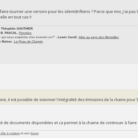
faire tourner une version pour les silentdriftiens ? Parce que moi, j'ai pas la
lle en tout cas !!
- Théophile GAUTHIER
.
- B. PASCAL
,
Pensées
.
e qui nous empêche d'en inventer un?
"
- Lewis Caroll
,
Alice au pays des Merveilles
.
de Balzac
,
La Peau de Chagrin
.
ne, il est possible de visionner l'intégralité des émissions de la chaine pour 5
ité de documents disponibles et ca permet à la chaine de continuer à fai
rôle à poitiers
et son
forum