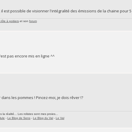
il est possible de visionner l'intégralité des émissions de la chaine pour 5 
rôle à poitiers
et son
forum
n'est pas encore mis en ligne ^^
 dans les pommes ! Pincez-moi, je dois rêver !?
la réalité... Les rolistes sont mes proies...
lule
-
Le Blog de Sens
-
Le Blog du Val
-
Le Val