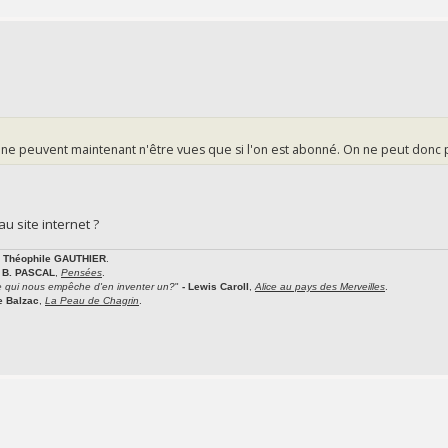
ne peuvent maintenant n'être vues que si l'on est abonné. On ne peut donc p
au site internet ?
- Théophile GAUTHIER
.
- B. PASCAL
,
Pensées
.
e qui nous empêche d'en inventer un?
"
- Lewis Caroll
,
Alice au pays des Merveilles
.
de Balzac
,
La Peau de Chagrin
.