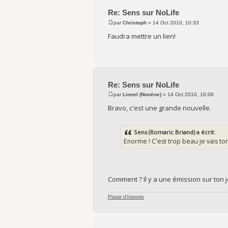
Re: Sens sur NoLife
par
Christoph
» 14 Oct 2010, 10:33
Faudra mettre un lien!
Re: Sens sur NoLife
par
Lionel (Nonène)
» 14 Oct 2010, 16:06
Bravo, c'est une grande nouvelle.
Sens (Romaric Briand) a écrit:
Enorme ! C'est trop beau je vais to
Comment ? Il y a une émission sur ton j
Plaisir d'histoire