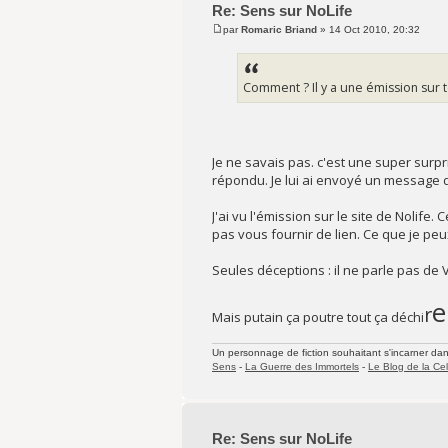
Re: Sens sur NoLife
par
Romaric Briand
» 14 Oct 2010, 20:32
Comment ? Il y a une émission sur t
Je ne savais pas. c'est une super surpri
répondu. Je lui ai envoyé un message 
J'ai vu l'émission sur le site de Nolif
pas vous fournir de lien. Ce que je peux 
Seules déceptions : il ne parle pas de Val
e
r
Mais putain ça poutre tout ça déchi
Un personnage de fiction souhaitant s'incarner dans 
Sens
-
La Guerre des Immortels
-
Le Blog de la Cel
Re: Sens sur NoLife