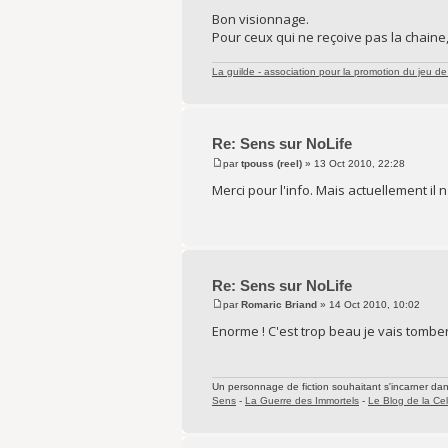
Bon visionnage.
Pour ceux qui ne reçoive pas la chaine, 
La guilde - association pour la promotion du jeu de 
Re: Sens sur NoLife
par
tpouss (reel)
» 13 Oct 2010, 22:28
Merci pour l'info. Mais actuellement il 
Re: Sens sur NoLife
par
Romaric Briand
» 14 Oct 2010, 10:02
Enorme ! C'est trop beau je vais tomber
Un personnage de fiction souhaitant s'incarner dans 
Sens
-
La Guerre des Immortels
-
Le Blog de la Cel