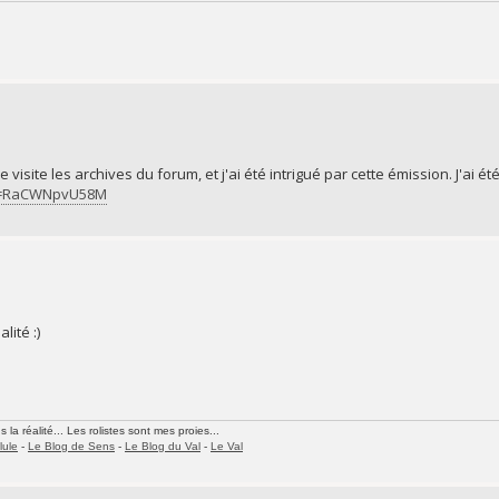
 visite les archives du forum, et j'ai été intrigué par cette émission. J'ai 
?v=RaCWNpvU58M
lité :)
la réalité... Les rolistes sont mes proies...
lule
-
Le Blog de Sens
-
Le Blog du Val
-
Le Val