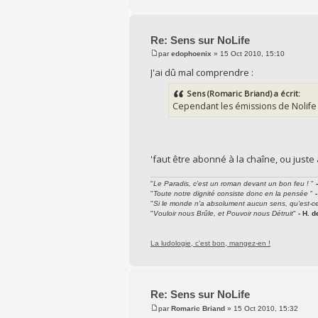
Re: Sens sur NoLife
par
edophoenix
» 15 Oct 2010, 15:10
J'ai dû mal comprendre :
Sens (Romaric Briand) a écrit:
Cependant les émissions de Nolife 
'faut être abonné à la chaîne, ou juste 
"
Le Paradis, c'est un roman devant un bon feu !
"
"
Toute notre dignité consiste donc en la pensée
"
"
Si le monde n'a absolument aucun sens, qu'est-c
"
Vouloir nous Brûle, et Pouvoir nous Détruit
"
- H. 
La ludologie, c'est bon, mangez-en !
Re: Sens sur NoLife
par
Romaric Briand
» 15 Oct 2010, 15:32