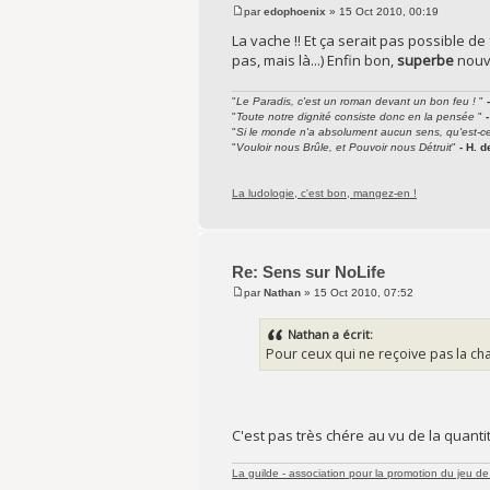
par
edophoenix
» 15 Oct 2010, 00:19
La vache !! Et ça serait pas possible de 
pas, mais là...) Enfin bon,
superbe
nouve
"
Le Paradis, c'est un roman devant un bon feu !
"
"
Toute notre dignité consiste donc en la pensée
"
"
Si le monde n'a absolument aucun sens, qu'est-c
"
Vouloir nous Brûle, et Pouvoir nous Détruit
"
- H. 
La ludologie, c'est bon, mangez-en !
Re: Sens sur NoLife
par
Nathan
» 15 Oct 2010, 07:52
Nathan a écrit:
Pour ceux qui ne reçoive pas la chai
C'est pas très chére au vu de la quant
La guilde - association pour la promotion du jeu de 