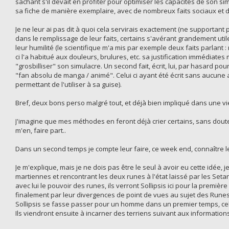
sachant s'il devait en profiter pour optimiser les capacités de son si
sa fiche de manière exemplaire, avec de nombreux faits sociaux et 
Je ne leur ai pas dit à quoi cela servirais exactement (ne supportant p
dans le remplissage de leur faits, certains s'avérant grandement uti
leur humilité (le scientifique m'a mis par exemple deux faits parlant : 
ci l'a habitué aux douleurs, brulures, etc. sa justification immédiates m
"grosbilliser" son simulacre. Un second fait, écrit, lui, par hasard pour
"fan absolu de manga / animé". Celui ci ayant été écrit sans aucune
permettant de l'utiliser à sa guise).
Bref, deux bons perso malgré tout, et déjà bien impliqué dans une vi
J'imagine que mes méthodes en feront déjà crier certains, sans doutes
m'en, faire part..
Dans un second temps je compte leur faire, ce week end, connaître l
Je m'explique, mais je ne dois pas être le seul à avoir eu cette idée,
martiennes et rencontrant les deux runes à l'état laissé par les Seta
avec lui le pouvoir des runes, ils verront Sollipsis ici pour la premi
finalement par leur divergences de point de vues au sujet des Runes e
Sollipsis se fasse passer pour un homme dans un premier temps, cela 
Ils viendront ensuite à incarner des terriens suivant aux informations