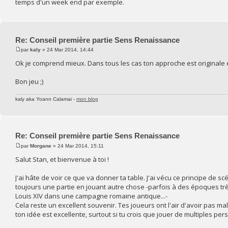
temps d'un week end par exemple.
Re: Conseil première partie Sens Renaissance
par
kaly
» 24 Mar 2014, 14:44
Ok je comprend mieux. Dans tous les cas ton approche est originale e
Bon jeu ;)
kaly aka Yoann Calamai -
mon blog
Re: Conseil première partie Sens Renaissance
par
Morgane
» 24 Mar 2014, 15:11
Salut Stan, et bienvenue à toi !
J'ai hâte de voir ce que va donner ta table. J'ai vécu ce principe de
toujours une partie en jouant autre chose -parfois à des époques très 
Louis XIV dans une campagne romaine antique...-
Cela reste un excellent souvenir. Tes joueurs ont l'air d'avoir pas m
ton idée est excellente, surtout si tu crois que jouer de multiples pe