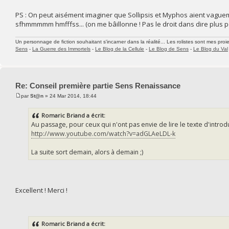
PS : On peut aisément imaginer que Sollipsis et Myphos aient vagu
sfhmmmmm hmfffss... (on me bâillonne ! Pas le droit dans dire plus 
Un personnage de fiction souhaitant s'incarner dans la réalité... Les rolistes sont mes proie
Sens
-
La Guerre des Immortels
-
Le Blog de la Cellule
-
Le Blog de Sens
-
Le Blog du Val
Re: Conseil première partie Sens Renaissance
par
St@n
» 24 Mar 2014, 18:44
Romaric Briand a écrit:
Au passage, pour ceux qui n'ont pas envie de lire le texte d'introdu
http://www.youtube.com/watch?v=adGLAeLDL-k
La suite sort demain, alors à demain ;)
Excellent ! Merci !
Romaric Briand a écrit: