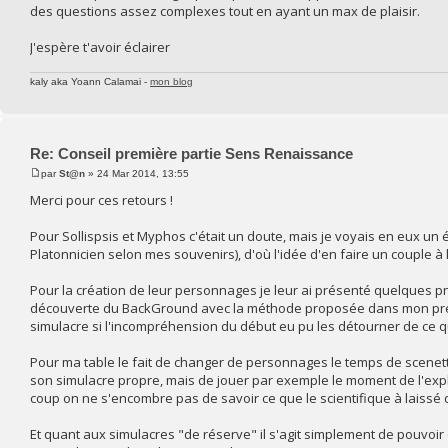
des questions assez complexes tout en ayant un max de plaisir.
J'espère t'avoir éclairer
kaly aka Yoann Calamai -
mon blog
Re: Conseil première partie Sens Renaissance
par
St@n
» 24 Mar 2014, 13:55
Merci pour ces retours !
Pour Sollispsis et Myphos c'était un doute, mais je voyais en eux un 
Platonnicien selon mes souvenirs), d'où l'idée d'en faire un couple à 
Pour la création de leur personnages je leur ai présenté quelques pn
découverte du BackGround avec la méthode proposée dans mon précéde
simulacre si l'incompréhension du début eu pu les détourner de ce q
Pour ma table le fait de changer de personnages le temps de scenette
son simulacre propre, mais de jouer par exemple le moment de l'expl
coup on ne s'encombre pas de savoir ce que le scientifique à laissé d
Et quant aux simulacres "de réserve" il s'agit simplement de pouvoir 