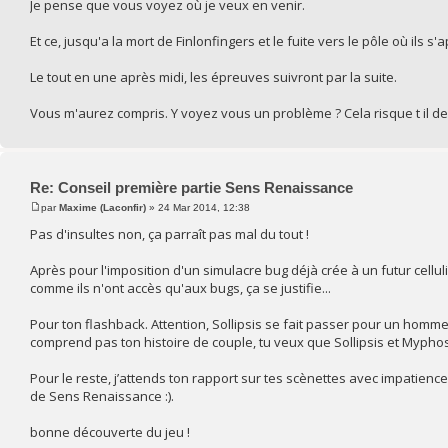
Je pense que vous voyez où je veux en venir.
Et ce, jusqu'a la mort de Finlonfingers et le fuite vers le pôle où ils s
Le tout en une après midi, les épreuves suivront par la suite.
Vous m'aurez compris. Y voyez vous un problème ? Cela risque t il de d
Re: Conseil première partie Sens Renaissance
par
Maxime (Laconfir)
» 24 Mar 2014, 12:38
Pas d'insultes non, ça parraît pas mal du tout !
Après pour l'imposition d'un simulacre bug déjà crée à un futur celluli
comme ils n'ont accès qu'aux bugs, ça se justifie...
Pour ton flashback. Attention, Sollipsis se fait passer pour un hom
comprend pas ton histoire de couple, tu veux que Sollipsis et Myphos
Pour le reste, j’attends ton rapport sur tes scènettes avec impatience ! 
de Sens Renaissance :).
bonne découverte du jeu !