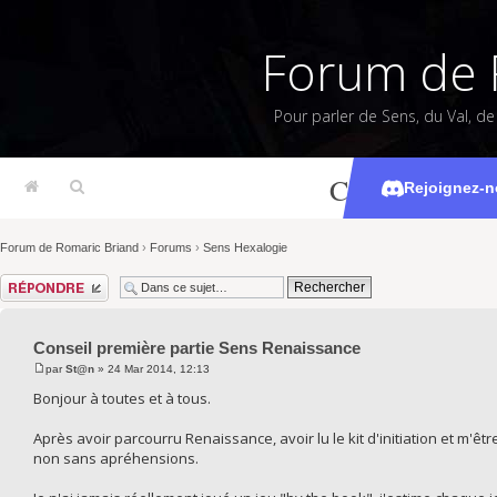
Forum de 
Pour parler de Sens, du Val, d
Conseil premi
Rejoignez-n
Forum de Romaric Briand
›
Forums
›
Sens Hexalogie
Répondre
Conseil première partie Sens Renaissance
par
St@n
» 24 Mar 2014, 12:13
Bonjour à toutes et à tous.
Après avoir parcourru Renaissance, avoir lu le kit d'initiation et m'ê
non sans apréhensions.