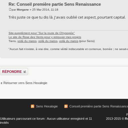
Re: Conseil première partie Sens Renaissance
par
Morgane
» 25 Mar 2014, 11:18
Très juste ce que tu dis là. J'avais oublié cet aspect, pourtant capital.
Site-supplément pour "Sur la route de Chrysopée"
Le site de Rose des Vents pour y retrouver mes projets
Tiens,
voilà du matos
,
voilà du matos
,
voilà du matos
(pour Sens)
"Aucun fait n’existe, à vrai dire, comme vérité indiscutable et contenue, bornée ; ne serait-
Répondre
Retourner vers Sens Hexalogie
Sens Hexalogie
Conseil première partie Sens Renaissanc
P
Utilisateurs parcourant ce forum : Aucun utilisateur enregistré et 11
2013-2015 ©
R
invités