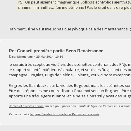
PS : On peut aisément imaginer que Sollipsis et Myphos aient v
sfhmmmmm hmfffss... (on me bâillonne ! Pas le droit dans dire plu
Rah merci, il ne vaut mieux pas que j'évoque cela dès maintenant si ça
Re: Conseil première partie Sens Renaissance
par
Mangelune
» 25 Mar 2014, 10:36
Je serais très sceptique vis-à-vis des scénettes contenant des PNJs
le rapport volonté extérieure/simulacre, et seuls les Bugs sont des p
campagne (Fragiles, Bugs de Séléné, Golems), ceux-ci sont exception
En gros les flashbacks sur la vie des Bugs oui, mais les scénettes 
être des réponses me contredisant). Pour moi seul un Bug peut être 
apporte une très légère nuance) et je ne sais pas s'il y avait des Bug
Contes et histoires à vivre
, un site pour parler des
Errants d'Ukiyo
, de
Perdus sous la pluie
Pensez aussi à
la page Facebook officielle de Perdus sous la pluie
.