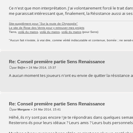
Ce n'est que mon interprétation. J'ai volontairement forcé le trait da
me paraissait intéressant que, finalement, la Résistance aussi ai se
Site-supplément pour "Sur la route de Chrysopée"
Le site de Rose des Vents pour y retrouver mes projets
Tiens,
voilà du matos
,
voilà du matos
,
voilà du matos
(pour Sens)
"Aucun fait n’existe, à vrai dire, comme vérité indiscutable et contenue, bornée ; ne serait-
Re: Conseil première partie Sens Renaissance
par
St@n
» 24 Mar 2014, 15:37
A aucun moment tes joueurs n'ont eu envie de quitter la résistance ap
Re: Conseil première partie Sens Renaissance
par
Morgane
» 24 Mar 2014, 15:41
Héhé, ils n'y sont pas encore ! Je te répondrais dans quelques semaines
Resterons-ils pour leurs idéaux ? Leurs amis ? Leurs buts personnels