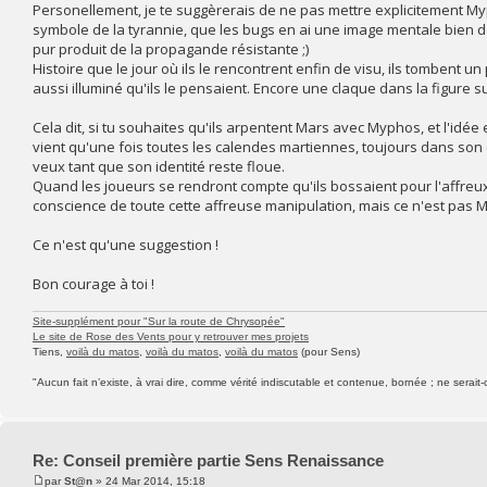
Personellement, je te suggèrerais de ne pas mettre explicitement My
symbole de la tyrannie, que les bugs en ai une image mentale bien d
pur produit de la propagande résistante ;)
Histoire que le jour où ils le rencontrent enfin de visu, ils tombent u
aussi illuminé qu'ils le pensaient. Encore une claque dans la figure s
Cela dit, si tu souhaites qu'ils arpentent Mars avec Myphos, et l'idée
vient qu'une fois toutes les calendes martiennes, toujours dans son c
veux tant que son identité reste floue.
Quand les joueurs se rendront compte qu'ils bossaient pour l'affreux 
conscience de toute cette affreuse manipulation, mais ce n'est pas My
Ce n'est qu'une suggestion !
Bon courage à toi !
Site-supplément pour "Sur la route de Chrysopée"
Le site de Rose des Vents pour y retrouver mes projets
Tiens,
voilà du matos
,
voilà du matos
,
voilà du matos
(pour Sens)
"Aucun fait n’existe, à vrai dire, comme vérité indiscutable et contenue, bornée ; ne serait-
Re: Conseil première partie Sens Renaissance
par
St@n
» 24 Mar 2014, 15:18