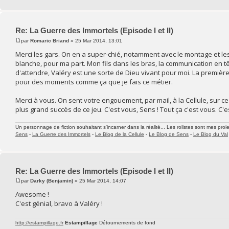
Re: La Guerre des Immortels (Episode I et II)
par
Romaric Briand
» 25 Mar 2014, 13:01
Merci les gars. On en a super-chié, notamment avec le montage et les
blanche, pour ma part. Mon fils dans les bras, la communication en tête
d'attendre, Valéry est une sorte de Dieu vivant pour moi. La première fo
pour des moments comme ça que je fais ce métier.
Merci à vous. On sent votre engouement, par mail, à la Cellule, sur ce f
plus grand succès de ce jeu. C'est vous, Sens ! Tout ça c'est vous. C'
Un personnage de fiction souhaitant s'incarner dans la réalité... Les rolistes sont mes proie
Sens
-
La Guerre des Immortels
-
Le Blog de la Cellule
-
Le Blog de Sens
-
Le Blog du Val
Re: La Guerre des Immortels (Episode I et II)
par
Darky (Benjamin)
» 25 Mar 2014, 14:07
Awesome !
C'est génial, bravo à Valéry !
http://estampillage.fr
Estampillage
Détournements de fond