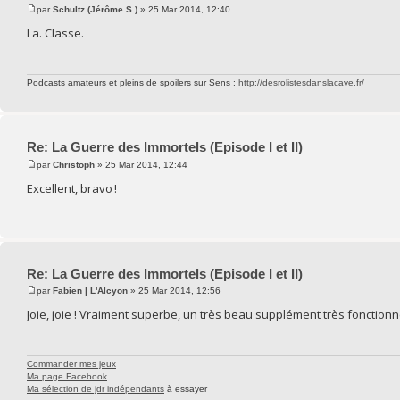
par
Schultz (Jérôme S.)
» 25 Mar 2014, 12:40
La. Classe.
Podcasts amateurs et pleins de spoilers sur Sens :
http://desrolistesdanslacave.fr/
Re: La Guerre des Immortels (Episode I et II)
par
Christoph
» 25 Mar 2014, 12:44
Excellent, bravo !
Re: La Guerre des Immortels (Episode I et II)
par
Fabien | L'Alcyon
» 25 Mar 2014, 12:56
Joie, joie ! Vraiment superbe, un très beau supplément très fonctionn
Commander mes jeux
Ma page Facebook
Ma sélection de jdr indépendants
à essayer