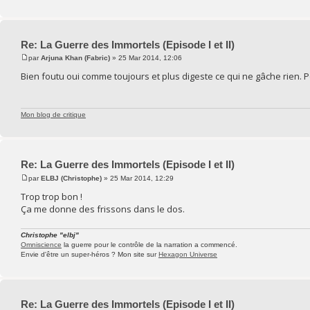
Re: La Guerre des Immortels (Episode I et II)
par
Arjuna Khan (Fabric)
» 25 Mar 2014, 12:06
Bien foutu oui comme toujours et plus digeste ce qui ne gâche rien. 
Mon blog de critique
Re: La Guerre des Immortels (Episode I et II)
par
ELBJ (Christophe)
» 25 Mar 2014, 12:29
Trop trop bon !
Ça me donne des frissons dans le dos.
Christophe "elbj"
Omniscience
la guerre pour le contrôle de la narration a commencé.
Envie d'être un super-héros ? Mon site sur
Hexagon Universe
Re: La Guerre des Immortels (Episode I et II)