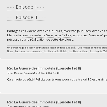
- - - Episode I - - -
- - - Episode II - - -
Partagez ces vidéos avec vos joueurs, avec vos joueuses, avec vos a
Merci à la
communauté de Sens
, à
La Cellule
, à tous ces "
sensiens
" p
nécessaire à la réalisation de cette Hexalogie.
Un personnage de fiction souhaitant s'incarner dans la réalité... Les rolistes sont mes proie
Sens
-
La Guerre des Immortels
-
Le Blog de la Cellule
-
Le Blog de Sens
-
Le Blog du Val
Re: La Guerre des Immortels (Episode I et II)
par
Maxime (Laconfir)
» 25 Mar 2014, 11:48
Ça envoie du pâté ! Félicitation à vous pour votre travail ! C'est vrai
Re: La Guerre des Immortels (Episode I et II)
par
Morgane
» 25 Mar 2014, 11:56