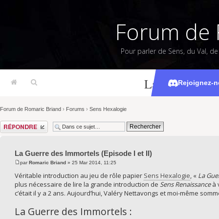
Forum de 
Pour parler de Sens, du Val, d
La Guerre des 
Rejoignez-n
Forum de Romaric Briand
›
Forums
›
Sens Hexalogie
Répondre
La Guerre des Immortels (Episode I et II)
par
Romaric Briand
» 25 Mar 2014, 11:25
Véritable introduction au jeu de rôle papier
Sens Hexalogie
, «
La Gue
plus nécessaire de lire la grande introduction de
Sens Renaissance
à 
c’était il y a 2 ans. Aujourd’hui, Valéry Nettavongs et moi-même somm
La Guerre des Immortels :