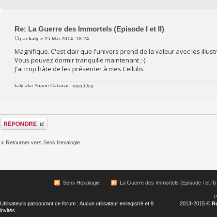
Re: La Guerre des Immortels (Episode I et II)
par
kaly
» 25 Mar 2014, 18:24
Magnifique. C'est clair que l'univers prend de la valeur avec les illust
Vous pouvez dormir tranquille maintenant ;-)
J'ai trop hâte de les présenter à mes Cellulis.
kaly aka Yoann Calamai -
mon blog
Répondre
Retourner vers Sens Hexalogie
Sens Hexalogie
La Guerre des Immortels (Episode I et II)
P
Utilisateurs parcourant ce forum : Aucun utilisateur enregistré et 9
2013-2015 ©
R
invités