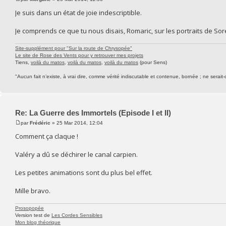
Je suis dans un état de joie indescriptible.
Je comprends ce que tu nous disais, Romaric, sur les portraits de Sore
Site-supplément pour "Sur la route de Chrysopée"
Le site de Rose des Vents pour y retrouver mes projets
Tiens,
voilà du matos
,
voilà du matos
,
voilà du matos
(pour Sens)
"Aucun fait n’existe, à vrai dire, comme vérité indiscutable et contenue, bornée ; ne serait-
Re: La Guerre des Immortels (Episode I et II)
par
Frédéric
» 25 Mar 2014, 12:04
Comment ça claque !
Valéry a dû se déchirer le canal carpien.
Les petites animations sont du plus bel effet.
Mille bravo.
Prosopopée
Version test de
Les Cordes Sensibles
Mon blog théorique