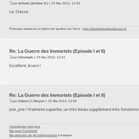
par
Schultz (Jérôme S.)
» 25 Mar 2014, 12:40
La. Classe.
Podcasts amateurs et pleins de spoilers sur Sens :
http://desrolistesdanslacave.fr/
Re: La Guerre des Immortels (Episode I et II)
par
Christoph
» 25 Mar 2014, 12:44
Excellent, bravo !
Re: La Guerre des Immortels (Episode I et II)
par
Fabien | L'Alcyon
» 25 Mar 2014, 12:56
Joie, joie ! Vraiment superbe, un très beau supplément très fonctionn
Commander mes jeux
Ma page Facebook
Ma sélection de jdr indépendants
à essayer