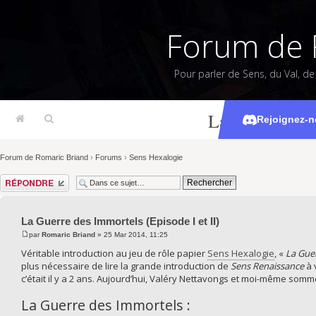
Forum de 
Pour parler de Sens, du Val, d
La Guerre des 
Rejoignez-n
Forum de Romaric Briand
›
Forums
›
Sens Hexalogie
Répondre
La Guerre des Immortels (Episode I et II)
par
Romaric Briand
» 25 Mar 2014, 11:25
Véritable introduction au jeu de rôle papier
Sens Hexalogie
, «
La Gue
plus nécessaire de lire la grande introduction de
Sens Renaissance
à 
c’était il y a 2 ans. Aujourd’hui, Valéry Nettavongs et moi-même somm
La Guerre des Immortels :