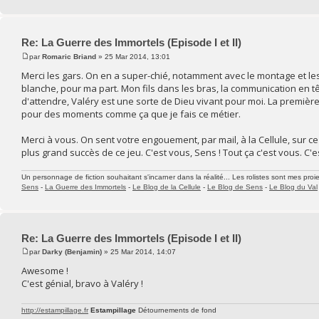
Re: La Guerre des Immortels (Episode I et II)
par
Romaric Briand
» 25 Mar 2014, 13:01
Merci les gars. On en a super-chié, notamment avec le montage et les
blanche, pour ma part. Mon fils dans les bras, la communication en tête
d'attendre, Valéry est une sorte de Dieu vivant pour moi. La première fo
pour des moments comme ça que je fais ce métier.
Merci à vous. On sent votre engouement, par mail, à la Cellule, sur ce f
plus grand succès de ce jeu. C'est vous, Sens ! Tout ça c'est vous. C'
Un personnage de fiction souhaitant s'incarner dans la réalité... Les rolistes sont mes proie
Sens
-
La Guerre des Immortels
-
Le Blog de la Cellule
-
Le Blog de Sens
-
Le Blog du Val
Re: La Guerre des Immortels (Episode I et II)
par
Darky (Benjamin)
» 25 Mar 2014, 14:07
Awesome !
C'est génial, bravo à Valéry !
http://estampillage.fr
Estampillage
Détournements de fond