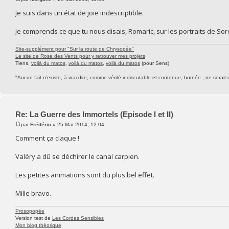
Je suis dans un état de joie indescriptible.
Je comprends ce que tu nous disais, Romaric, sur les portraits de Sore
Site-supplément pour "Sur la route de Chrysopée"
Le site de Rose des Vents pour y retrouver mes projets
Tiens,
voilà du matos
,
voilà du matos
,
voilà du matos
(pour Sens)
"Aucun fait n’existe, à vrai dire, comme vérité indiscutable et contenue, bornée ; ne serait-
Re: La Guerre des Immortels (Episode I et II)
par
Frédéric
» 25 Mar 2014, 12:04
Comment ça claque !
Valéry a dû se déchirer le canal carpien.
Les petites animations sont du plus bel effet.
Mille bravo.
Prosopopée
Version test de
Les Cordes Sensibles
Mon blog théorique