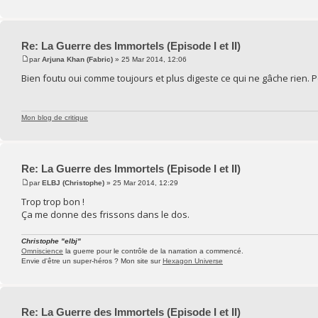
Re: La Guerre des Immortels (Episode I et II)
par
Arjuna Khan (Fabric)
» 25 Mar 2014, 12:06
Bien foutu oui comme toujours et plus digeste ce qui ne gâche rien. 
Mon blog de critique
Re: La Guerre des Immortels (Episode I et II)
par
ELBJ (Christophe)
» 25 Mar 2014, 12:29
Trop trop bon !
Ça me donne des frissons dans le dos.
Christophe "elbj"
Omniscience
la guerre pour le contrôle de la narration a commencé.
Envie d'être un super-héros ? Mon site sur
Hexagon Universe
Re: La Guerre des Immortels (Episode I et II)