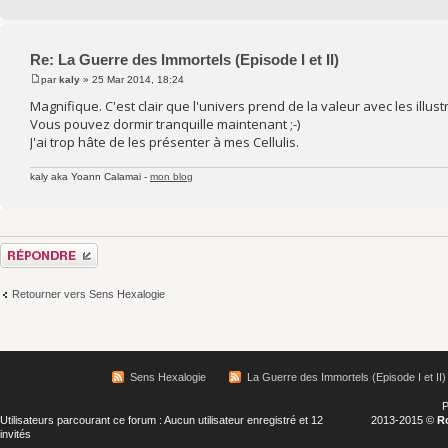
Re: La Guerre des Immortels (Episode I et II)
par
kaly
» 25 Mar 2014, 18:24
Magnifique. C'est clair que l'univers prend de la valeur avec les illust
Vous pouvez dormir tranquille maintenant ;-)
J'ai trop hâte de les présenter à mes Cellulis.
kaly aka Yoann Calamai -
mon blog
Répondre
Retourner vers Sens Hexalogie
Sens Hexalogie
La Guerre des Immortels (Episode I et II)
P
Utilisateurs parcourant ce forum : Aucun utilisateur enregistré et 12
2013-2015 ©
R
invités