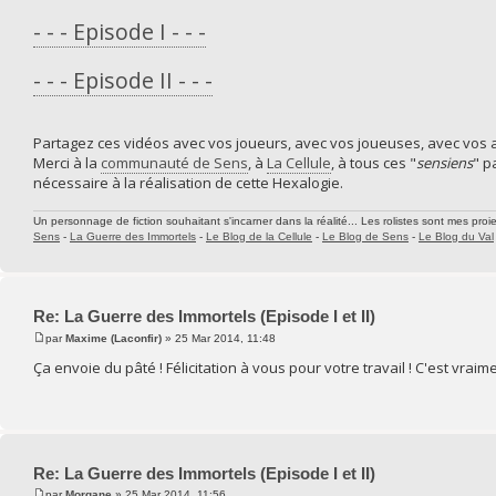
- - - Episode I - - -
- - - Episode II - - -
Partagez ces vidéos avec vos joueurs, avec vos joueuses, avec vos a
Merci à la
communauté de Sens
, à
La Cellule
, à tous ces "
sensiens
" p
nécessaire à la réalisation de cette Hexalogie.
Un personnage de fiction souhaitant s'incarner dans la réalité... Les rolistes sont mes proie
Sens
-
La Guerre des Immortels
-
Le Blog de la Cellule
-
Le Blog de Sens
-
Le Blog du Val
Re: La Guerre des Immortels (Episode I et II)
par
Maxime (Laconfir)
» 25 Mar 2014, 11:48
Ça envoie du pâté ! Félicitation à vous pour votre travail ! C'est vrai
Re: La Guerre des Immortels (Episode I et II)
par
Morgane
» 25 Mar 2014, 11:56