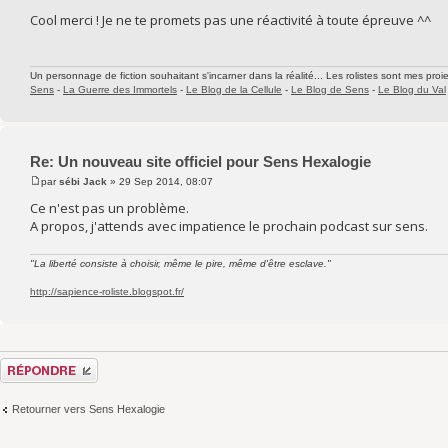
Cool merci ! Je ne te promets pas une réactivité à toute épreuve ^^
Un personnage de fiction souhaitant s'incarner dans la réalité... Les rolistes sont mes proie
Sens
-
La Guerre des Immortels
-
Le Blog de la Cellule
-
Le Blog de Sens
-
Le Blog du Val
Re: Un nouveau site officiel pour Sens Hexalogie
par
sébi Jack
» 29 Sep 2014, 08:07
Ce n'est pas un problème.
A propos, j'attends avec impatience le prochain podcast sur sens.
"La liberté consiste à choisir, même le pire, même d'être esclave."
http://sapience-roliste.blogspot.fr/
Répondre
Retourner vers Sens Hexalogie