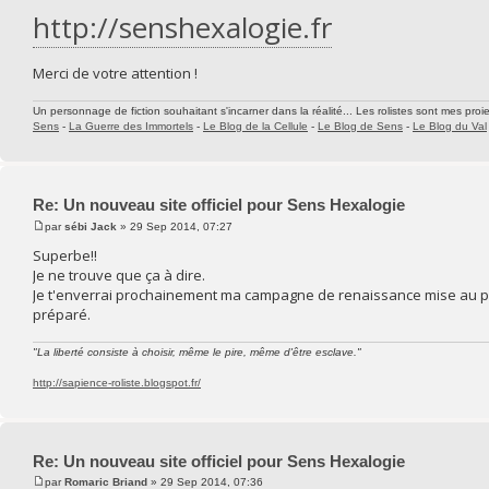
http://senshexalogie.fr
Merci de votre attention !
Un personnage de fiction souhaitant s'incarner dans la réalité... Les rolistes sont mes proie
Sens
-
La Guerre des Immortels
-
Le Blog de la Cellule
-
Le Blog de Sens
-
Le Blog du Val
Re: Un nouveau site officiel pour Sens Hexalogie
par
sébi Jack
» 29 Sep 2014, 07:27
Superbe!!
Je ne trouve que ça à dire.
Je t'enverrai prochainement ma campagne de renaissance mise au pro
préparé.
"La liberté consiste à choisir, même le pire, même d'être esclave."
http://sapience-roliste.blogspot.fr/
Re: Un nouveau site officiel pour Sens Hexalogie
par
Romaric Briand
» 29 Sep 2014, 07:36