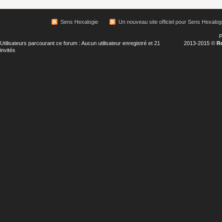
Sens Hexalogie
Un nouveau site officiel pour Sens Hexalog
P
Utilisateurs parcourant ce forum : Aucun utilisateur enregistré et 21
2013-2015 ©
R
invités