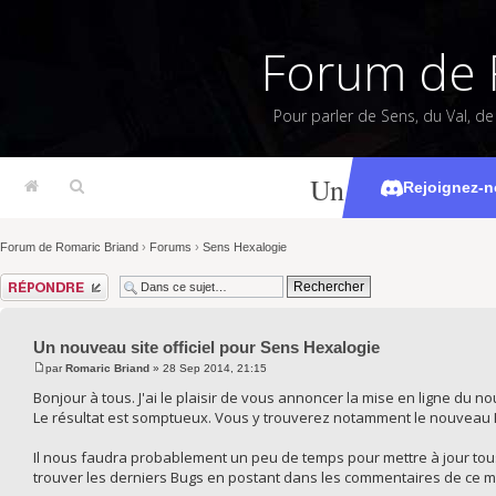
Forum de 
Pour parler de Sens, du Val, d
Un nouveau site
Rejoignez-n
Forum de Romaric Briand
›
Forums
›
Sens Hexalogie
Répondre
Un nouveau site officiel pour Sens Hexalogie
par
Romaric Briand
» 28 Sep 2014, 21:15
Bonjour à tous. J'ai le plaisir de vous annoncer la mise en ligne du n
Le résultat est somptueux. Vous y trouverez notamment le nouveau Ki
Il nous faudra probablement un peu de temps pour mettre à jour tous 
trouver les derniers Bugs en postant dans les commentaires de ce 