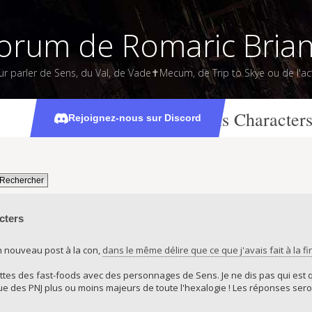
orum de Romaric Bria
ur parler de Sens, du Val, de Vade✝Mecum, de Trip to Skye ou de l'act
Fast-food Mascots as Sens Character
Rejoignez-nous sur Discord
cters
n nouveau post à la con,
dans le même délire que ce que j'avais fait à la f
tes des fast-foods avec des personnages de Sens. Je ne dis pas qui est qui
ue des PNJ plus ou moins majeurs de toute l'hexalogie ! Les réponses sero