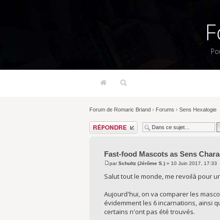
F
Po
Forum de Romaric Briand
›
Forums
›
Sens Hexalogie
Répondre
Fast-food Mascots as Sens Chara
par
Schultz (Jérôme S.)
» 10 Juin 2017, 17:33
Salut tout le monde, me revoilà pour u
Aujourd'hui, on va comparer les mascot
évidemment les 6 incarnations, ainsi q
certains n'ont pas été trouvés.