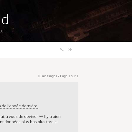
nd
u !
s
10 messages • Page
1
sur
1
in de l'année dernière.
, à vous de deviner ^^ Il y a bien
nt données plus bas plus tard si