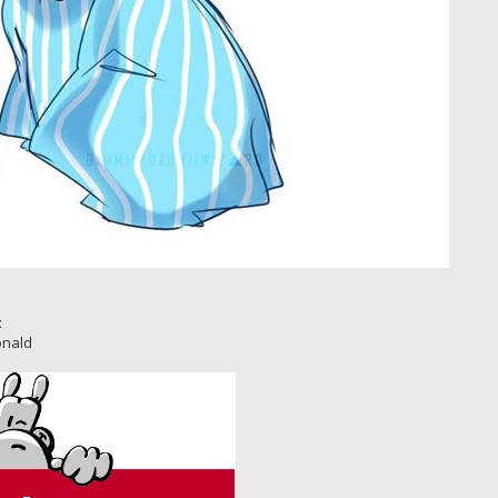
x
onald