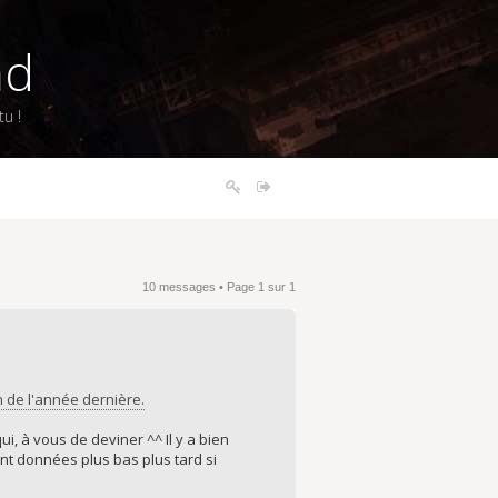
nd
u !
s
10 messages • Page
1
sur
1
in de l'année dernière.
, à vous de deviner ^^ Il y a bien
nt données plus bas plus tard si