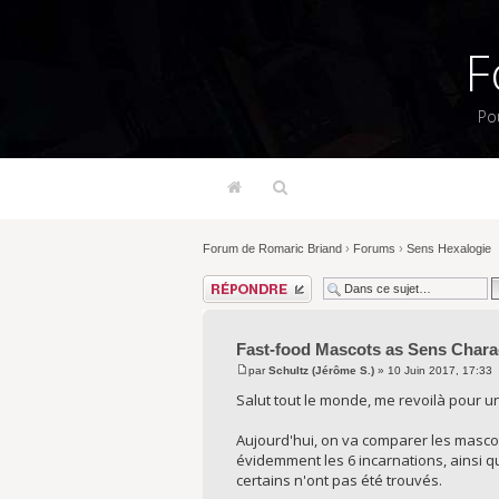
F
Po
Forum de Romaric Briand
›
Forums
›
Sens Hexalogie
Répondre
Fast-food Mascots as Sens Chara
par
Schultz (Jérôme S.)
» 10 Juin 2017, 17:33
Salut tout le monde, me revoilà pour u
Aujourd'hui, on va comparer les mascot
évidemment les 6 incarnations, ainsi q
certains n'ont pas été trouvés.