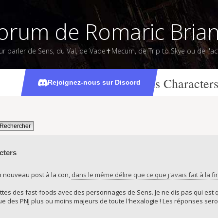
orum de Romaric Bria
ur parler de Sens, du Val, de Vade✝Mecum, de Trip to Skye ou de l'act
Fast-food Mascots as Sens Character
Rejoignez-nous sur Discord
cters
n nouveau post à la con,
dans le même délire que ce que j'avais fait à la f
tes des fast-foods avec des personnages de Sens. Je ne dis pas qui est qui
ue des PNJ plus ou moins majeurs de toute l'hexalogie ! Les réponses sero