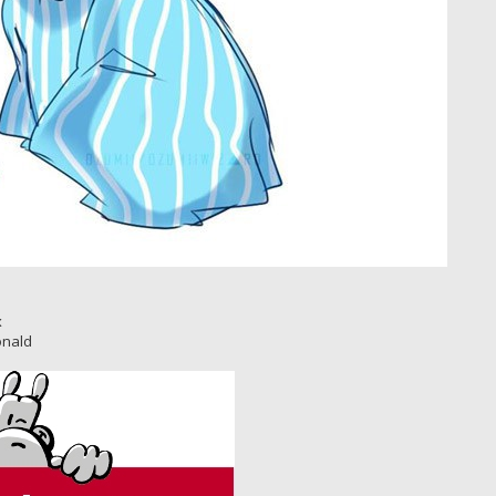
x
onald