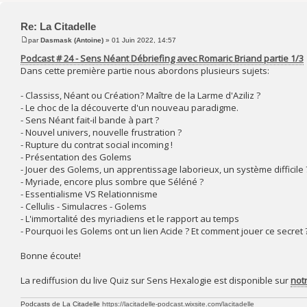
Re: La Citadelle
par
Dasmask (Antoine)
» 01 Juin 2022, 14:57
Podcast # 24 - Sens Néant Débriefing avec Romaric Briand partie 1/3
Dans cette première partie nous abordons plusieurs sujets:
- Classiss, Néant ou Création? Maître de la Larme d'Aziliz ?
- Le choc de la découverte d'un nouveau paradigme.
- Sens Néant fait-il bande à part ?
- Nouvel univers, nouvelle frustration ?
- Rupture du contrat social incoming !
- Présentation des Golems
- Jouer des Golems, un apprentissage laborieux, un système difficile 
- Myriade, encore plus sombre que Séléné ?
- Essentialisme VS Relationnisme
- Cellulis - Simulacres - Golems
- L'immortalité des myriadiens et le rapport au temps
- Pourquoi les Golems ont un lien Acide ? Et comment jouer ce secret 
Bonne écoute!
La rediffusion du live Quiz sur Sens Hexalogie est disponible sur
not
Podcasts de La Citadelle
https://lacitadelle-podcast.wixsite.com/lacitadelle