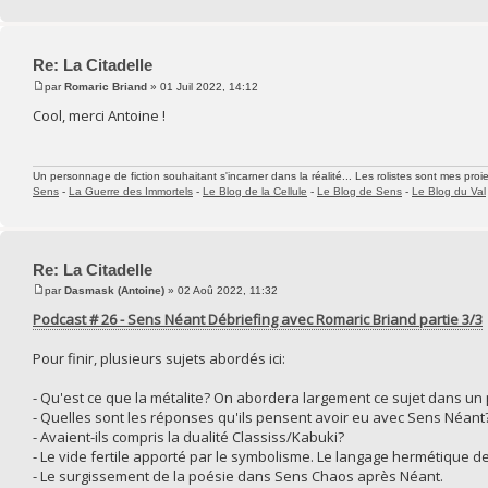
Re: La Citadelle
par
Romaric Briand
» 01 Juil 2022, 14:12
Cool, merci Antoine !
Un personnage de fiction souhaitant s'incarner dans la réalité... Les rolistes sont mes proie
Sens
-
La Guerre des Immortels
-
Le Blog de la Cellule
-
Le Blog de Sens
-
Le Blog du Val
Re: La Citadelle
par
Dasmask (Antoine)
» 02 Aoû 2022, 11:32
Podcast # 26 - Sens Néant Débriefing avec Romaric Briand partie 3/3
Pour finir, plusieurs sujets abordés ici:
- Qu'est ce que la métalite? On abordera largement ce sujet dans un
- Quelles sont les réponses qu'ils pensent avoir eu avec Sens Néant
- Avaient-ils compris la dualité Classiss/Kabuki?
- Le vide fertile apporté par le symbolisme. Le langage hermétique d
- Le surgissement de la poésie dans Sens Chaos après Néant.