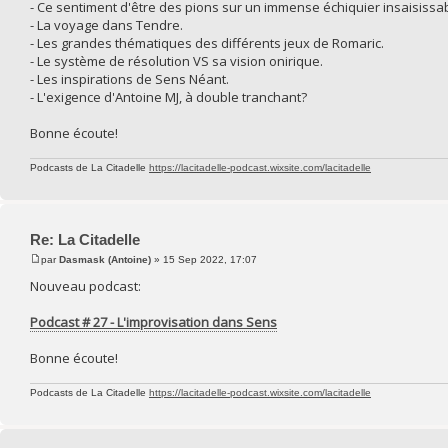
- Ce sentiment d'être des pions sur un immense échiquier insaisissab
- La voyage dans Tendre.
- Les grandes thématiques des différents jeux de Romaric.
- Le système de résolution VS sa vision onirique.
- Les inspirations de Sens Néant.
- L'exigence d'Antoine MJ, à double tranchant?
Bonne écoute!
Podcasts de La Citadelle
https://lacitadelle-podcast.wixsite.com/lacitadelle
Re: La Citadelle
par
Dasmask (Antoine)
» 15 Sep 2022, 17:07
Nouveau podcast:
Podcast # 27 - L'improvisation dans Sens
Bonne écoute!
Podcasts de La Citadelle
https://lacitadelle-podcast.wixsite.com/lacitadelle