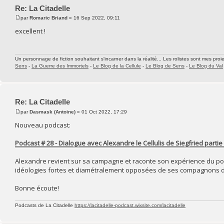
Re: La Citadelle
par
Romaric Briand
» 16 Sep 2022, 09:11
excellent !
Un personnage de fiction souhaitant s'incarner dans la réalité... Les rolistes sont mes proie
Sens
-
La Guerre des Immortels
-
Le Blog de la Cellule
-
Le Blog de Sens
-
Le Blog du Val
Re: La Citadelle
par
Dasmask (Antoine)
» 01 Oct 2022, 17:29
Nouveau podcast:
Podcast # 28 - Dialogue avec Alexandre le Cellulis de Siegfried partie
Alexandre revient sur sa campagne et raconte son expérience du point
idéologies fortes et diamétralement opposées de ses compagnons d
Bonne écoute!
Podcasts de La Citadelle
https://lacitadelle-podcast.wixsite.com/lacitadelle