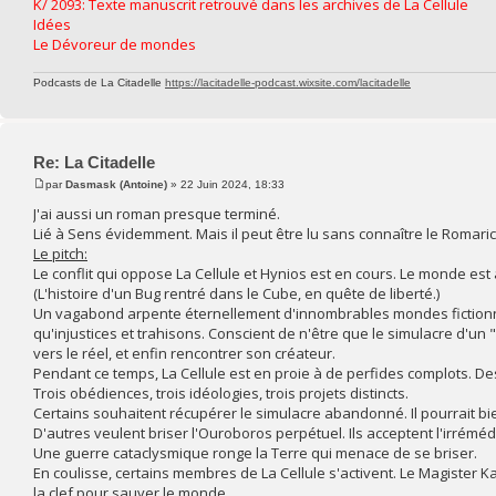
K/ 2093: Texte manuscrit retrouvé dans les archives de La Cellule
Idées
Le Dévoreur de mondes
Podcasts de La Citadelle
https://lacitadelle-podcast.wixsite.com/lacitadelle
Re: La Citadelle
par
Dasmask (Antoine)
» 22 Juin 2024, 18:33
J'ai aussi un roman presque terminé.
Lié à Sens évidemment. Mais il peut être lu sans connaître le Romari
Le pitch:
Le conflit qui oppose La Cellule et Hynios est en cours. Le monde est 
(L'histoire d'un Bug rentré dans le Cube, en quête de liberté.)
Un vagabond arpente éternellement d'innombrables mondes fictionnels
qu'injustices et trahisons. Conscient de n'être que le simulacre d'un
vers le réel, et enfin rencontrer son créateur.
Pendant ce temps, La Cellule est en proie à de perfides complots. De
Trois obédiences, trois idéologies, trois projets distincts.
Certains souhaitent récupérer le simulacre abandonné. Il pourrait bi
D'autres veulent briser l'Ouroboros perpétuel. Ils acceptent l'irrémé
Une guerre cataclysmique ronge la Terre qui menace de se briser.
En coulisse, certains membres de La Cellule s'activent. Le Magister K
la clef pour sauver le monde.