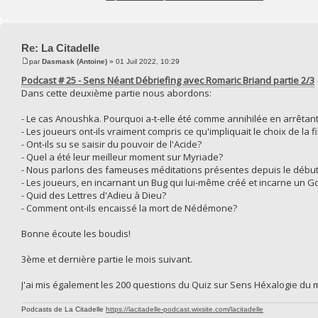
Re: La Citadelle
par
Dasmask (Antoine)
» 01 Juil 2022, 10:29
Podcast # 25 - Sens Néant Débriefing avec Romaric Briand partie 2/3
Dans cette deuxième partie nous abordons:
- Le cas Anoushka. Pourquoi a-t-elle été comme annihilée en arrêtan
- Les joueurs ont-ils vraiment compris ce qu'impliquait le choix de la 
- Ont-ils su se saisir du pouvoir de l'Acide?
- Quel a été leur meilleur moment sur Myriade?
- Nous parlons des fameuses méditations présentes depuis le débu
- Les joueurs, en incarnant un Bug qui lui-même créé et incarne un Gol
- Quid des Lettres d'Adieu à Dieu?
- Comment ont-ils encaissé la mort de Nédémone?
Bonne écoute les boudis!
3ème et dernière partie le mois suivant.
J'ai mis également les 200 questions du Quiz sur Sens Héxalogie du mo
Podcasts de La Citadelle
https://lacitadelle-podcast.wixsite.com/lacitadelle