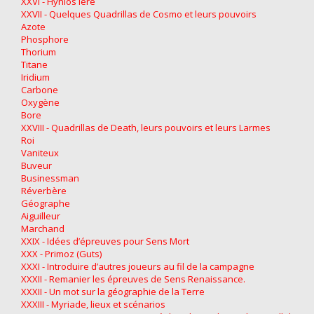
XXVI - Hynios Ière
XXVII - Quelques Quadrillas de Cosmo et leurs pouvoirs
Azote
Phosphore
Thorium
Titane
Iridium
Carbone
Oxygène
Bore
XXVIII - Quadrillas de Death, leurs pouvoirs et leurs Larmes
Roi
Vaniteux
Buveur
Businessman
Réverbère
Géographe
Aiguilleur
Marchand
XXIX - Idées d’épreuves pour Sens Mort
XXX - Primoz (Guts)
XXXI - Introduire d’autres joueurs au fil de la campagne
XXXII - Remanier les épreuves de Sens Renaissance.
XXXII - Un mot sur la géographie de la Terre
XXXIII - Myriade, lieux et scénarios