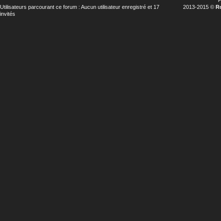
P
Utilisateurs parcourant ce forum : Aucun utilisateur enregistré et 17
2013-2015 ©
R
invités