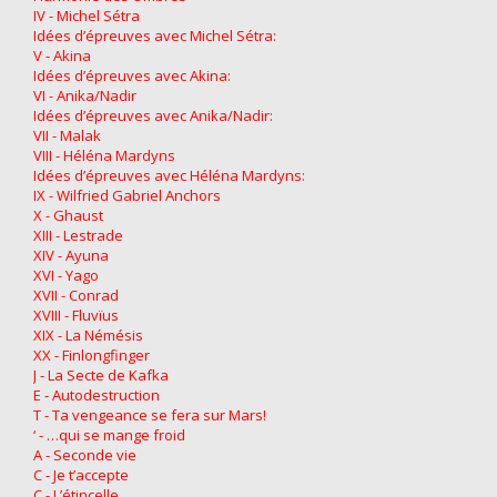
IV - Michel Sétra
Idées d’épreuves avec Michel Sétra:
V - Akina
Idées d’épreuves avec Akina:
VI - Anika/Nadir
Idées d’épreuves avec Anika/Nadir:
VII - Malak
VIII - Héléna Mardyns
Idées d’épreuves avec Héléna Mardyns:
IX - Wilfried Gabriel Anchors
X - Ghaust
XIII - Lestrade
XIV - Ayuna
XVI - Yago
XVII - Conrad
XVIII - Fluvïus
XIX - La Némésis
XX - Finlongfinger
J - La Secte de Kafka
E - Autodestruction
T - Ta vengeance se fera sur Mars!
‘ - …qui se mange froid
A - Seconde vie
C - Je t’accepte
C - L’étincelle