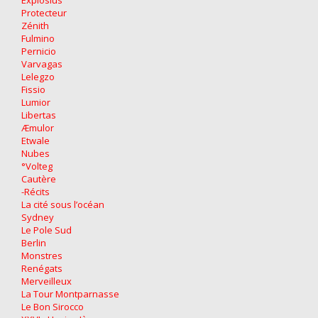
Explosius
Protecteur
Zénith
Fulmino
Pernicio
Varvagas
Lelegzo
Fissio
Lumior
Libertas
Æmulor
Etwale
Nubes
°Volteg
Cautère
-Récits
La cité sous l’océan
Sydney
Le Pole Sud
Berlin
Monstres
Renégats
Merveilleux
La Tour Montparnasse
Le Bon Sirocco