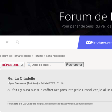
Forum de 
Pour parler de Sens, du Val, d
Rejoignez-n
Forum de Romaric Briand
›
Forums
›
Sens Hexalogie
Répondre
Re: La Citadelle
par
Dasmask (Antoine)
» 24 Mai 2022, 01:14
Au fait il y aura aussi le coffret Dragons integrale Grand-Ver, le all-i
Podcasts de La Citadelle
https://lacitadelle-podcast.wixsite.com/lacitadelle