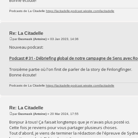
Bonne écoute!
Podcasts de La Citadelle
https://lacitadelle-podcast.wixsite.com/lacitadelle
Re: La Citadelle
par
Dasmask (Antoine)
» 03 Jan 2023, 14:36
Nouveau podcast:
Podcast # 31 - Débriefing global de notre campagne de Sens avec Rom
Troisième partie où l'on finit de parler de la story de Finlongfinger.
Bonne écoute!
Podcasts de La Citadelle
https://lacitadelle-podcast.wixsite.com/lacitadelle
Re: La Citadelle
par
Dasmask (Antoine)
» 20 Mar 2024, 17:55
Bonjour à tous! Ça faisait longtemps que je n'avais plus posté ici.
Cette fois je reviens pour vous partager plusieurs choses.
Tout d'abord, je viens de terminer la rédaction de l'épreuve de Syd