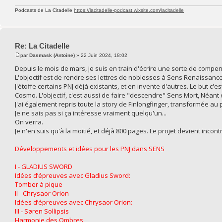
Podcasts de La Citadelle
https://lacitadelle-podcast.wixsite.com/lacitadelle
Re: La Citadelle
par
Dasmask (Antoine)
» 22 Juin 2024, 18:02
Depuis le mois de mars, je suis en train d'écrire une sorte de comp
L'objectif est de rendre ses lettres de noblesses à Sens Renaissance
J'étoffe certains PNJ déjà existants, et en invente d'autres. Le but c
Cosmo. L'objectif, c'est aussi de faire "descendre" Sens Mort, Néan
J'ai également repris toute la story de Finlongfinger, transformée 
Je ne sais pas si ça intéresse vraiment quelqu'un...
On verra.
Je n'en suis qu'à la moitié, et déjà 800 pages. Le projet devient incont
Développements et idées pour les PNJ dans SENS
I - GLADIUS SWORD
Idées d’épreuves avec Gladius Sword:
Tomber à pique
II - Chrysaor Orion
Idées d’épreuves avec Chrysaor Orion:
III - Søren Sollipsis
Harmonie des Ombres