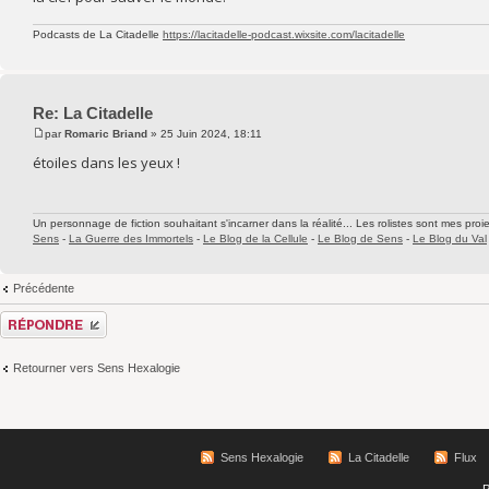
Podcasts de La Citadelle
https://lacitadelle-podcast.wixsite.com/lacitadelle
Re: La Citadelle
par
Romaric Briand
» 25 Juin 2024, 18:11
étoiles dans les yeux !
Un personnage de fiction souhaitant s'incarner dans la réalité... Les rolistes sont mes proie
Sens
-
La Guerre des Immortels
-
Le Blog de la Cellule
-
Le Blog de Sens
-
Le Blog du Val
Précédente
Répondre
Retourner vers Sens Hexalogie
Sens Hexalogie
La Citadelle
Flux