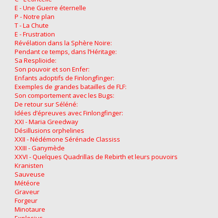
E - Une Guerre éternelle
P - Notre plan
T - La Chute
E - Frustration
Révélation dans la Sphère Noire:
Pendant ce temps, dans l’Héritage:
Sa Resplïoide:
Son pouvoir et son Enfer:
Enfants adoptifs de Finlongfinger:
Exemples de grandes batailles de FLF:
Son comportement avec les Bugs:
De retour sur Séléné:
Idées d’épreuves avec Finlongfinger:
XXI - Maria Greedway
Désillusions orphelines
XXII - Nédémone Sérénade Classiss
XXIII - Ganymède
XXVI - Quelques Quadrillas de Rebirth et leurs pouvoirs
Kranisten
Sauveuse
Météore
Graveur
Forgeur
Minotaure