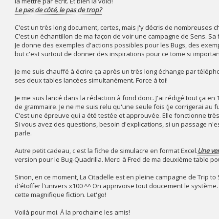
la mettre par écrit. Et bien la voici!
Le pas de côté, le pas de trop?
C'est un très long document, certes, mais j'y décris de nombreuses c
C'est un échantillon de ma façon de voir une campagne de Sens. Sa f
Je donne des exemples d'actions possibles pour les Bugs, des exemple
but c'est surtout de donner des inspirations pour ce tome si importa
Je me suis chauffé à écrire ça après un très long échange par télé
ses deux tables lancées simultanément. Force à toi!
Je me suis lancé dans la rédaction à fond donc. J'ai rédigé tout ça e
de grammaire. Je ne me suis relu qu'une seule fois (je corrigerai au f
C'est une épreuve qui a été testée et approuvée. Elle fonctionne très
Si vous avez des questions, besoin d'explications, si un passage n'est p
parle.
Autre petit cadeau, c'est la fiche de simulacre en format Excel.
Une ver
version pour le Bug-Quadrilla. Merci à Fred de ma deuxième table pou
Sinon, en ce moment, La Citadelle est en pleine campagne de Trip to
d'étoffer l'univers x100 ^^ On apprivoise tout doucement le système
cette magnifique fiction. Let'go!
Voilà pour moi. À la prochaine les amis!