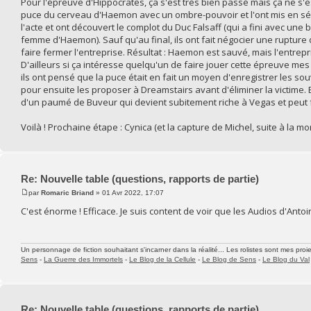
Pour l'épreuve d'Hippocrates, ça s'est très bien passé mais ça ne s'es
puce du cerveau d'Haemon avec un ombre-pouvoir et l'ont mis en sécur
l'acte et ont découvert le complot du Duc Falsaff (qui a fini avec une 
femme d'Haemon). Sauf qu'au final, ils ont fait négocier une rupture
faire fermer l'entreprise. Résultat : Haemon est sauvé, mais l'entrep
D'ailleurs si ça intéresse quelqu'un de faire jouer cette épreuve mes
ils ont pensé que la puce était en fait un moyen d'enregistrer les sou
pour ensuite les proposer à Dreamstairs avant d'éliminer la victime.
d'un paumé de Buveur qui devient subitement riche à Vegas et peut fai
Voilà ! Prochaine étape : Cynica (et la capture de Michel, suite à la mo
Re: Nouvelle table (questions, rapports de partie)
par
Romaric Briand
» 01 Avr 2022, 17:07
C'est énorme ! Efficace. Je suis content de voir que les Audios d'Antoin
Un personnage de fiction souhaitant s'incarner dans la réalité... Les rolistes sont mes proie
Sens
-
La Guerre des Immortels
-
Le Blog de la Cellule
-
Le Blog de Sens
-
Le Blog du Val
Re: Nouvelle table (questions, rapports de partie)