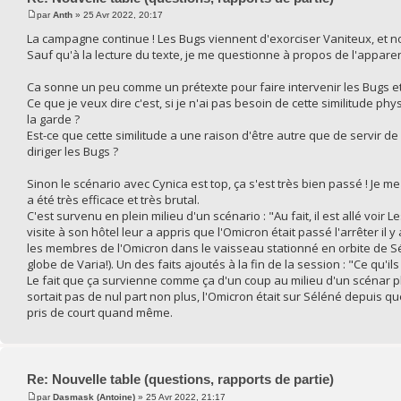
par
Anth
» 25 Avr 2022, 20:17
La campagne continue ! Les Bugs viennent d'exorciser Vaniteux, et n
Sauf qu'à la lecture du texte, je me questionne à propos de l'apparen
Ca sonne un peu comme un prétexte pour faire intervenir les Bugs et j
Ce que je veux dire c'est, si je n'ai pas besoin de cette similitude ph
la garde ?
Est-ce que cette similitude a une raison d'être autre que de servir d
diriger les Bugs ?
Sinon le scénario avec Cynica est top, ça s'est très bien passé ! Je m
a été très efficace et très brutal.
C'est survenu en plein milieu d'un scénario : "Au fait, il est allé voir
visite à son hôtel leur a appris que l'Omicron était passé l'arrêter il
les membres de l'Omicron dans le vaisseau stationné en orbite de Sélé
globe de Varia!). Un des faits ajoutés à la fin de la session : "Ce qu'il
Le fait que ça survienne comme ça d'un coup au milieu d'un scénar plu
sortait pas de nul part non plus, l'Omicron était sur Séléné depuis 
pris de court quand même.
Re: Nouvelle table (questions, rapports de partie)
par
Dasmask (Antoine)
» 25 Avr 2022, 21:17