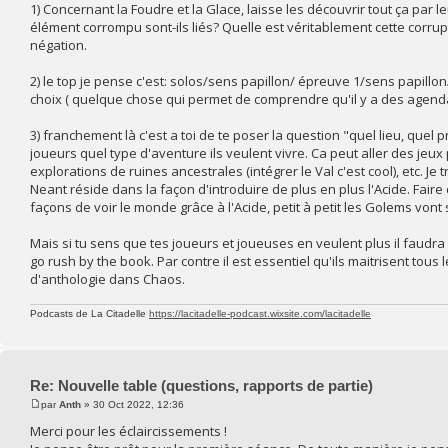
1) Concernant la Foudre et la Glace, laisse les découvrir tout ça par
élément corrompu sont-ils liés? Quelle est véritablement cette corrup
négation.
2) le top je pense c'est: solos/sens papillon/ épreuve 1/sens papillo
choix ( quelque chose qui permet de comprendre qu'il y a des agenda
3) franchement là c'est a toi de te poser la question "quel lieu, que
joueurs quel type d'aventure ils veulent vivre. Ca peut aller des je
explorations de ruines ancestrales (intégrer le Val c'est cool), etc. J
Neant réside dans la façon d'introduire de plus en plus l'Acide. Fair
façons de voir le monde grâce à l'Acide, petit à petit les Golems vo
Mais si tu sens que tes joueurs et joueuses en veulent plus il faudra
go rush by the book. Par contre il est essentiel qu'ils maitrisent tou
d'anthologie dans Chaos.
Podcasts de La Citadelle
https://lacitadelle-podcast.wixsite.com/lacitadelle
Re: Nouvelle table (questions, rapports de partie)
par
Anth
» 30 Oct 2022, 12:36
Merci pour les éclaircissements !