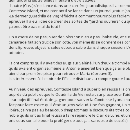
demander si les Sélénites méritent d'être sauvés.
-L'autre (Créa) s'est lancé dans une carrière journalistique. Il a com
Comtesse Island, et maintenant il se lance dans un journal gratuit (s
-Le dernier (Quadrilla de Vie) réfléchit à comment nourrir plus facil
épreuve). Il a eu l'idée de créer des sortes de "jardins ouvriers" o
ça peut être pas mal du tout !
On a choisi de ne pas jouer de Solos : on n'en a pas l'habitude, et 
camarade fait son truc de son coté, voir même ils se donnent des co
donc Epreuve, objectifs solos et bac à sable dans chaque session. L'
adopter.
Ils ont compris qu'il y avait des Bugs sur Séléné, l'un d'eux a tromp
qu'ils avaient organisé, même si Antonie aimerait bien que ça aille plu
aient leur première piste pour retrouver Maria (épreuve 3).
Ils s'intéressent à l'histoire de FlF et je distribue au compte goutte l
Au niveau des épreuves, Comtesse Island a super bien réussi ! Ils ont 
auprès du public et que le Quadrilla de Vie restait sur place pour l'a
Leur objectif final était de gagner pour sauver la Comtesse Ilyana mais
fait pour faire croire qu'il était un gros salaud. Une fois gagnant, il
libéré, ça n'a pas eu beaucoup d'impact mais le discours était très
noble qu'ils ont au final réussi à faire rejoindre le Clair de Lune, e
pris sous son aile pour la protéger de tout ça... sans trop de succès)