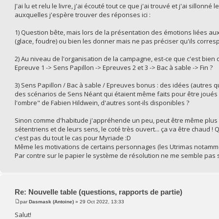
J'ai lu et relu le livre, j'ai écouté tout ce que j'ai trouvé et j'ai sill
auxquelles j'espère trouver des réponses ici :
1) Question bête, mais lors de la présentation des émotions liées au
(glace, foudre) ou bien les donner mais ne pas préciser qu'ils corres
2) Au niveau de l'organisation de la campagne, est-ce que c'est bien c
Epreuve 1 -> Sens Papillon -> Epreuves 2 et 3 -> Bac à sable -> Fin ?
3) Sens Papillon / Bac à sable / Epreuves bonus : des idées (autres q
des scénarios de Sens Néant qui étaient même faits pour être joués 
l'ombre" de Fabien Hildwein, d'autres sont-ils disponibles ?
Sinon comme d'habitude j'appréhende un peu, peut être même plus q
sétentriens et de leurs sens, le coté très ouvert... ça va être chaud
c'est pas du tout le cas pour Myriade :D
Même les motivations de certains personnages (les Utrimas notamme
Par contre sur le papier le système de résolution ne me semble pas s
Re: Nouvelle table (questions, rapports de partie)
par
Dasmask (Antoine)
» 29 Oct 2022, 13:33
Salut!