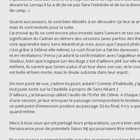
devant lui. Lorsqu'il lui a dit de ne pas faire l'imbécile et de lui la 
de camp...)
Quand aux joueurs, ils sont bien décidés à en découdre ! Je leur ai
mais ils sont motivés pour la suite.
J'ai trouvé qu'ils se sont encore plus investis dans l'univers et ses
signification du Cadran en dehors des sessions (avec parfois des th
vont apprendre dans Sens Néant!) et je crois aussi que l'aspect phi
c'est grâce à Séléné elle-même). Le rush final (on a fait les épreuves 1
et en révélations ! Perso j'ai adoré la confrontation avec l'aiguilleur
Gladius, bien que tragique (un des Bugs s'est d'ailleurs jeté sur elle et
méfient, ils savent que Soren a plus d'un tour dans son sac, et le coup 
est belle et bien morte, mais le doute subsiste dans leur esprit...
De mon point de vue, j'adore toujours autant ! Comme d'habitude, j'
tout juste sortis sur la Citadelle à propos de Sens Néant ;)
D'ailleurs, j'ai beaucoup utilisé l'audio de l'Enfer de Céline. A chaque
d'une session, je leur envoyais le passage correspondant le lendemai
un petit point d'immersion positive au passage :D) Au final, il n'y a q
quand même.
Merci à tous ceux qui ont partagé leurs préparations, ça m'a bien aidé
Renaissance pour de potentiels futurs MJ qui pourraient être intéres
Et je repasserai surement bientôt avec des questions sur Sens Néan