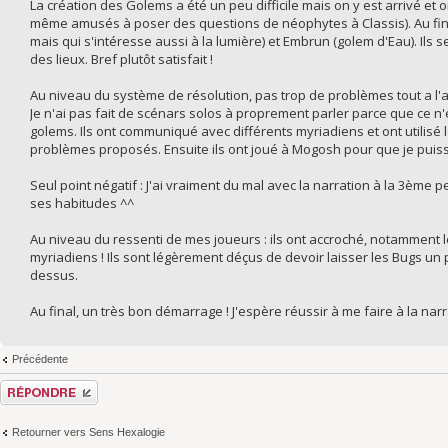
La création des Golems a été un peu difficile mais on y est arrivé et 
même amusés à poser des questions de néophytes à Classis). Au fina
mais qui s'intéresse aussi à la lumière) et Embrun (golem d'Eau). Ils 
des lieux. Bref plutôt satisfait !
Au niveau du système de résolution, pas trop de problèmes tout a l'air
Je n'ai pas fait de scénars solos à proprement parler parce que ce n
golems. Ils ont communiqué avec différents myriadiens et ont utilisé l
problèmes proposés. Ensuite ils ont joué à Mogosh pour que je puisse 
Seul point négatif : J'ai vraiment du mal avec la narration à la 3ème p
ses habitudes ^^
Au niveau du ressenti de mes joueurs : ils ont accroché, notamment 
myriadiens ! Ils sont légèrement déçus de devoir laisser les Bugs un 
dessus.
Au final, un très bon démarrage ! J'espère réussir à me faire à la nar
Précédente
Répondre
Retourner vers Sens Hexalogie