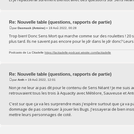
Re: Nouvelle table (questions, rapports de partie)
par
Dasmask (Antoine)
» 19 Aoû 2022, 00:28
Trop bien! Donc Sens Mort qui marche comme sur des roulettes ! 20 séa
plus tard. Ils ne savent pas encore pour le jdr dans le jdr donc? Leur
Podcasts de La Citadelle
https://lacitadelle-podcast.wixsite.com/lacitadelle
Re: Nouvelle table (questions, rapports de partie)
par
Anth
» 19 Aoû 2022, 12:01
Non je ne leur ai pas dit pour le contenu de Sens Néant ! Je me suis arrê
retrouvaient tous les trois à Aquacity avec Météore, Sauveuse et Ant
C'est sur que ça va les surprendre mais j'espère surtout que ça va pas
dommage de pas continuer à jouer les Bugs. J'essayerai de bien insist
mettre leurs personnages de coté.