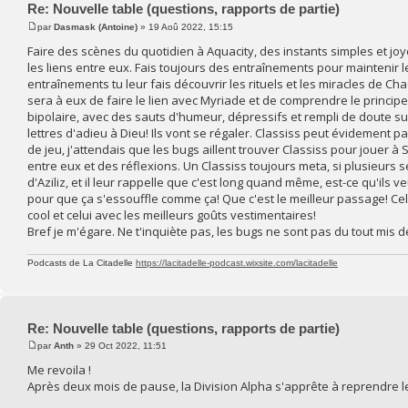
Re: Nouvelle table (questions, rapports de partie)
par
Dasmask (Antoine)
» 19 Aoû 2022, 15:15
Faire des scènes du quotidien à Aquacity, des instants simples et jo
les liens entre eux. Fais toujours des entraînements pour maintenir l
entraînements tu leur fais découvrir les rituels et les miracles de Ch
sera à eux de faire le lien avec Myriade et de comprendre le principe 
bipolaire, avec des sauts d'humeur, dépressifs et rempli de doute sur
lettres d'adieu à Dieu! Ils vont se régaler. Classiss peut évidement 
de jeu, j'attendais que les bugs aillent trouver Classiss pour jouer à
entre eux et des réflexions. Un Classiss toujours meta, si plusieur
d'Aziliz, et il leur rappelle que c'est long quand même, est-ce qu'ils
pour que ça s'essouffle comme ça! Que c'est le meilleur passage! Celu
cool et celui avec les meilleurs goûts vestimentaires!
Bref je m'égare. Ne t'inquiète pas, les bugs ne sont pas du tout mis d
Podcasts de La Citadelle
https://lacitadelle-podcast.wixsite.com/lacitadelle
Re: Nouvelle table (questions, rapports de partie)
par
Anth
» 29 Oct 2022, 11:51
Me revoila !
Après deux mois de pause, la Division Alpha s'apprête à reprendre l