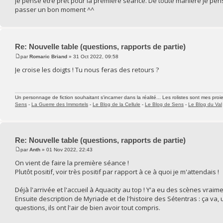
Je pense être prêt pour la première séance. De toute manière je pen
passer un bon moment ^^
Re: Nouvelle table (questions, rapports de partie)
par
Romaric Briand
» 31 Oct 2022, 09:58
Je croise les doigts ! Tu nous feras des retours ?
Un personnage de fiction souhaitant s'incarner dans la réalité... Les rolistes sont mes proie
Sens
-
La Guerre des Immortels
-
Le Blog de la Cellule
-
Le Blog de Sens
-
Le Blog du Val
Re: Nouvelle table (questions, rapports de partie)
par
Anth
» 01 Nov 2022, 22:43
On vient de faire la première séance !
Plutôt positif, voir très positif par rapport à ce à quoi je m'attendais !
Déjà l'arrivée et l'accueil à Aquacity au top ! Y'a eu des scènes vrai
Ensuite description de Myriade et de l'histoire des Sétentras : ça va, u
questions, ils ont l'air de bien avoir tout compris.