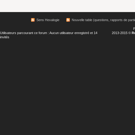
Sens Hexalogie
Nouvelle table (questions, rapports de parti
P
Utilisateurs parcourant ce forum : Aucun utilisateur enregistré et 14
2013-2015 ©
R
invités