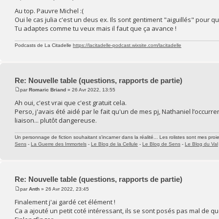
Au top. Pauvre Michel :(
Oui le cas julia c'est un deus ex. Ils sont gentiment "aiguillés" pour q
Tu adaptes comme tu veux mais il faut que ça avance !
Podcasts de La Citadelle
https://lacitadelle-podcast.wixsite.com/lacitadelle
Re: Nouvelle table (questions, rapports de partie)
par
Romaric Briand
» 26 Avr 2022, 13:55
Ah oui, c'est vrai que c'est gratuit cela.
Perso, j'avais été aidé par le fait qu'un de mes pj, Nathaniel l’occurre
liaison... plutôt dangereuse.
Un personnage de fiction souhaitant s'incarner dans la réalité... Les rolistes sont mes proie
Sens
-
La Guerre des Immortels
-
Le Blog de la Cellule
-
Le Blog de Sens
-
Le Blog du Val
Re: Nouvelle table (questions, rapports de partie)
par
Anth
» 26 Avr 2022, 23:45
Finalement j'ai gardé cet élément !
Ca a ajouté un petit coté intéressant, ils se sont posés pas mal de q