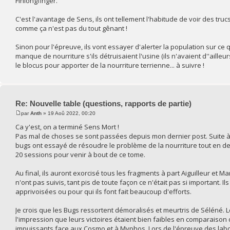
Finlongfinger.
C'est l'avantage de Sens, ils ont tellement l'habitude de voir des tr
comme ça n'est pas du tout gênant !
Sinon pour l'épreuve, ils vont essayer d'alerter la population sur ce q
manque de nourriture s'ils détruisaient l'usine (ils n'avaient d''aille
le blocus pour apporter de la nourriture terrienne... à suivre !
Re: Nouvelle table (questions, rapports de partie)
par
Anth
» 19 Aoû 2022, 00:20
Ca y'est, on a terminé Sens Mort !
Pas mal de choses se sont passées depuis mon dernier post. Suite à
bugs ont essayé de résoudre le problème de la nourriture tout en dev
20 sessions pour venir à bout de ce tome.
Au final, ils auront exorcisé tous les fragments à part Aiguilleur et
n'ont pas suivis, tant pis de toute façon ce n'était pas si important.
apprivoisées ou pour qui ils font fait beaucoup d'efforts.
Je crois que les Bugs ressortent démoralisés et meurtris de Séléné. L
l'impression que leurs victoires étaient bien faibles en comparaison d
impuissants face aux Cosmo et à Myphos. Lors de l'épreuve des lab