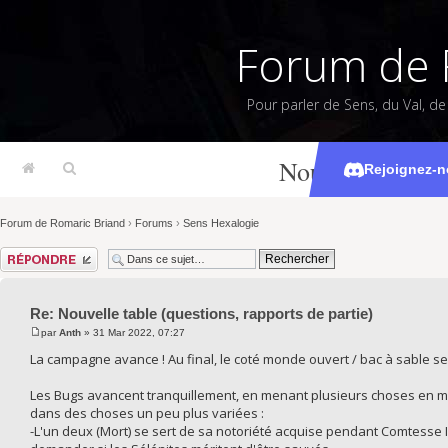
Forum de 
Pour parler de Sens, du Val, d
Nouvelle table (
Rejoignez-n
Forum de Romaric Briand
›
Forums
›
Sens Hexalogie
Répondre
Re: Nouvelle table (questions, rapports de partie)
par
Anth
» 31 Mar 2022, 07:27
La campagne avance ! Au final, le coté monde ouvert / bac à sable se 
Les Bugs avancent tranquillement, en menant plusieurs choses en même
dans des choses un peu plus variées :
-L'un deux (Mort) se sert de sa notoriété acquise pendant Comtesse 