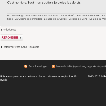
C'est horrible. Tout mon soutien. Je croise les doigts.
Un personnage de fiction souhaitant s'incarner dans la réalité... Les rolistes sont mes proie
Sens
-
La Guerre des Immortels
-
Le Blog de la Cellule
-
Le Blog de Sens
-
Le Blog du Val
Précédente
Répondre
Retourner vers Sens Hexalogie
Sens Hexalogie
Nouvelle table (questions, rapports de parti
P
Utilisateurs parcourant ce forum : Aucun utilisateur enregistré et 18
2013-2015 ©
R
invités