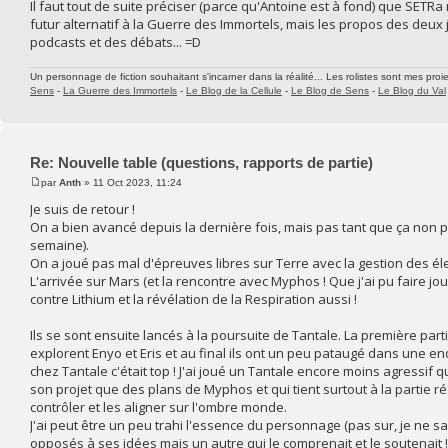
Il faut tout de suite préciser (parce qu'Antoine est à fond) que SETRa
futur alternatif à la Guerre des Immortels, mais les propos des deux 
podcasts et des débats... =D
Un personnage de fiction souhaitant s'incarner dans la réalité... Les rolistes sont mes proie
Sens
-
La Guerre des Immortels
-
Le Blog de la Cellule
-
Le Blog de Sens
-
Le Blog du Val
Re: Nouvelle table (questions, rapports de partie)
par
Anth
» 11 Oct 2023, 11:24
Je suis de retour !
On a bien avancé depuis la dernière fois, mais pas tant que ça non p
semaine).
On a joué pas mal d'épreuves libres sur Terre avec la gestion des éle
L'arrivée sur Mars (et la rencontre avec Myphos ! Que j'ai pu faire jo
contre Lithium et la révélation de la Respiration aussi !
Ils se sont ensuite lancés à la poursuite de Tantale. La première parti
explorent Enyo et Eris et au final ils ont un peu pataugé dans une e
chez Tantale c'était top ! J'ai joué un Tantale encore moins agressif 
son projet que des plans de Myphos et qui tient surtout à la partie rés
contrôler et les aligner sur l'ombre monde.
J'ai peut être un peu trahi l'essence du personnage (pas sur, je ne sa
opposés à ses idées mais un autre qui le comprenait et le soutenait ! 