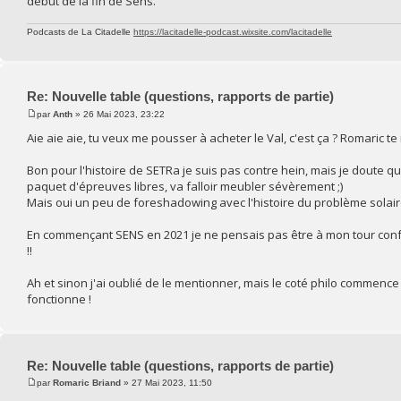
début de la fin de Sens.
Podcasts de La Citadelle
https://lacitadelle-podcast.wixsite.com/lacitadelle
Re: Nouvelle table (questions, rapports de partie)
par
Anth
» 26 Mai 2023, 23:22
Aie aie aie, tu veux me pousser à acheter le Val, c'est ça ? Romaric 
Bon pour l'histoire de SETRa je suis pas contre hein, mais je doute qu
paquet d'épreuves libres, va falloir meubler sévèrement ;)
Mais oui un peu de foreshadowing avec l'histoire du problème solaire
En commençant SENS en 2021 je ne pensais pas être à mon tour confro
!!
Ah et sinon j'ai oublié de le mentionner, mais le coté philo commence
fonctionne !
Re: Nouvelle table (questions, rapports de partie)
par
Romaric Briand
» 27 Mai 2023, 11:50