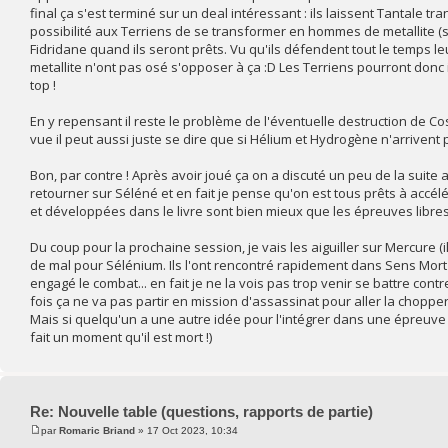
final ça s'est terminé sur un deal intéressant : ils laissent Tantale tra
possibilité aux Terriens de se transformer en hommes de metallite (
Fidridane quand ils seront prêts. Vu qu'ils défendent tout le temps leu
metallite n'ont pas osé s'opposer à ça :D Les Terriens pourront donc i
top !
En y repensant il reste le problème de l'éventuelle destruction de Co
vue il peut aussi juste se dire que si Hélium et Hydrogène n'arrivent p
Bon, par contre ! Après avoir joué ça on a discuté un peu de la suite a
retourner sur Séléné et en fait je pense qu'on est tous prêts à accél
et développées dans le livre sont bien mieux que les épreuves libres
Du coup pour la prochaine session, je vais les aiguiller sur Mercure (i
de mal pour Sélénium. Ils l'ont rencontré rapidement dans Sens Mort s
engagé le combat... en fait je ne la vois pas trop venir se battre con
fois ça ne va pas partir en mission d'assassinat pour aller la chopper e
Mais si quelqu'un a une autre idée pour l'intégrer dans une épreuve j
fait un moment qu'il est mort !)
Re: Nouvelle table (questions, rapports de partie)
par
Romaric Briand
» 17 Oct 2023, 10:34