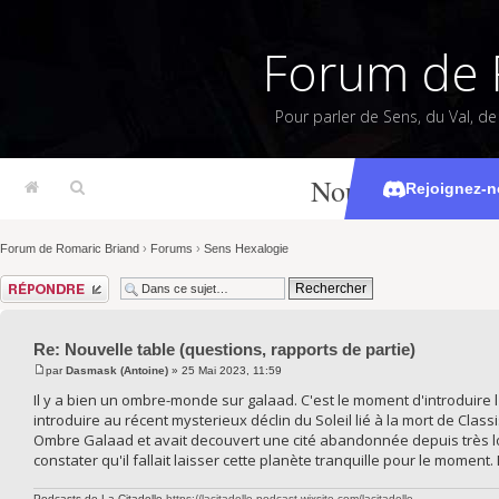
Forum de 
Pour parler de Sens, du Val, d
Nouvelle table (
Rejoignez-n
Forum de Romaric Briand
›
Forums
›
Sens Hexalogie
Répondre
Re: Nouvelle table (questions, rapports de partie)
par
Dasmask (Antoine)
» 25 Mai 2023, 11:59
Il y a bien un ombre-monde sur galaad. C'est le moment d'introduire l
introduire au récent mysterieux déclin du Soleil lié à la mort de Classis
Ombre Galaad et avait decouvert une cité abandonnée depuis très lon
constater qu'il fallait laisser cette planète tranquille pour le moment
Podcasts de La Citadelle
https://lacitadelle-podcast.wixsite.com/lacitadelle