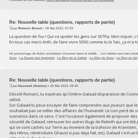
Re: Nouvelle table (questions, rapports de partie)
par
Romaric Briand
» 26 Mai 2023, 07:55
La question de fou ! Qui va spoiler les gens sur SETRa. Mon espoir, c'ét
En tous cas merci Anth, de faire vivre SENS comme tu le fais, ça m'a to
Un personnage de fiction souhaitant s'incarner dans la réalité... Les rolistes sont mes proie
Sens
-
La Guerre des Immortels
-
Le Blog de la Cellule
-
Le Blog de Sens
-
Le Blog du Val
Re: Nouvelle table (questions, rapports de partie)
par
Dasmask (Antoine)
» 26 Mai 2023, 09:30
Désolé Romaric, tu espérais qu'Ombre-Galaad disparaisse de Cosmo? 
utilisé.
Sur Galaad tu peux essayer de faire comprendre aux joueurs que le 
souhaitait pas se mêler des affaires de l'humanité. Le Lion perd de 
scenarios dans ce sens. C'est l'occasion également de proposer des 
sécurité de Galaad, retrouver les autres Bugs de Rebirth qui ont été 
qui se sont cachés sur Terre au moment de la trahison de Kranisten,
des Héros, réintroduire Ghaust si pas deja fait, etc). Galaad c'est u