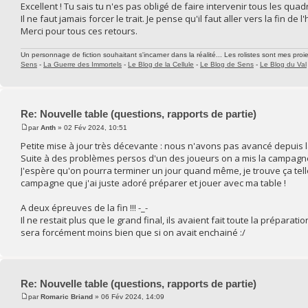
Excellent ! Tu sais tu n'es pas obligé de faire intervenir tous les quad
Il ne faut jamais forcer le trait. Je pense qu'il faut aller vers la fin de 
Merci pour tous ces retours.
Un personnage de fiction souhaitant s'incarner dans la réalité... Les rolistes sont mes proie
Sens
-
La Guerre des Immortels
-
Le Blog de la Cellule
-
Le Blog de Sens
-
Le Blog du Val
Re: Nouvelle table (questions, rapports de partie)
par
Anth
» 02 Fév 2024, 10:51
Petite mise à jour très décevante : nous n'avons pas avancé depuis la
Suite à des problèmes persos d'un des joueurs on a mis la campagne
J'espère qu'on pourra terminer un jour quand même, je trouve ça tell
campagne que j'ai juste adoré préparer et jouer avec ma table !
A deux épreuves de la fin !!! -_-
Il ne restait plus que le grand final, ils avaient fait toute la préparatio
sera forcément moins bien que si on avait enchainé :/
Re: Nouvelle table (questions, rapports de partie)
par
Romaric Briand
» 06 Fév 2024, 14:09