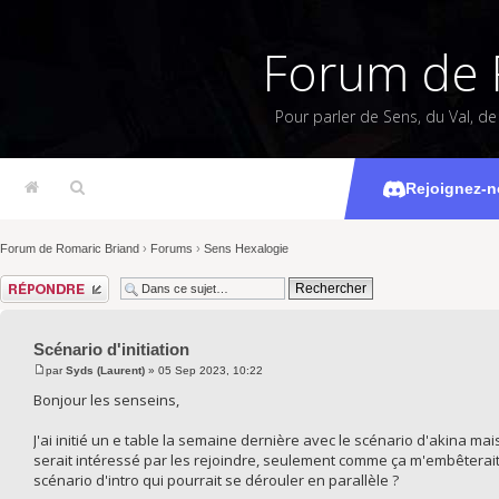
Forum de 
Pour parler de Sens, du Val, d
Scé
Rejoignez-n
Forum de Romaric Briand
›
Forums
›
Sens Hexalogie
Répondre
Scénario d'initiation
par
Syds (Laurent)
» 05 Sep 2023, 10:22
Bonjour les senseins,
J'ai initié un e table la semaine dernière avec le scénario d'akina mai
serait intéressé par les rejoindre, seulement comme ça m'embêterait d
scénario d'intro qui pourrait se dérouler en parallèle ?