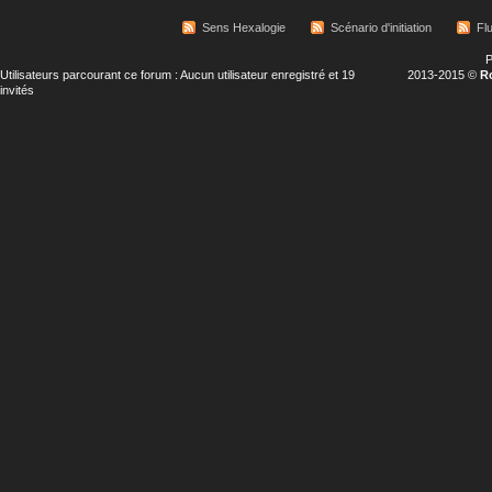
Sens Hexalogie
Scénario d'initiation
Fl
P
Utilisateurs parcourant ce forum : Aucun utilisateur enregistré et 19
2013-2015 ©
R
invités