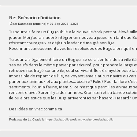
Re: Scénario d'initiation
par
Dasmask (Antoine)
» 07 Sep 2023, 13:26
Tu pourrais faire un Bug (oublié a la Nouvelle-York petit ou élevé ail
joueur. Moi j'aurais adoré intégrer un nouveau joueur en tant que B
résistant courageux et déjà un leader né malgré son âge.
Résonnant curieusement avec les resplioides des Bugs alors qu'il e
Tu pourrais également faire un Bug qui se serait enfuis de sa ville (là
ses oeufs dans le même panier par sécurité) pour prendre le large et 
retrouvé naufragé sur une ile, seul survivant. Île très mystérieuse tab
Impossible de repartir de l'ile, ne voyant jamais aucun navire ou vaiss
parler aux animaux et aux plantes... bizarre? Folie? Pour la flore c'e
sentiments. Pour la faune, idem. Si ce n'est que parmi les animaux s
rencontre avec Soren il y a des années. Kranisten et sa bande cotoie
ile ou alors est-ce que les Bugs arriveront ici par hasard? Hasard? On d
Des idées en vrac comme ça
Podcasts de La Citadelle
https://lacitadelle-podcast.wixsite.com/lacitadelle