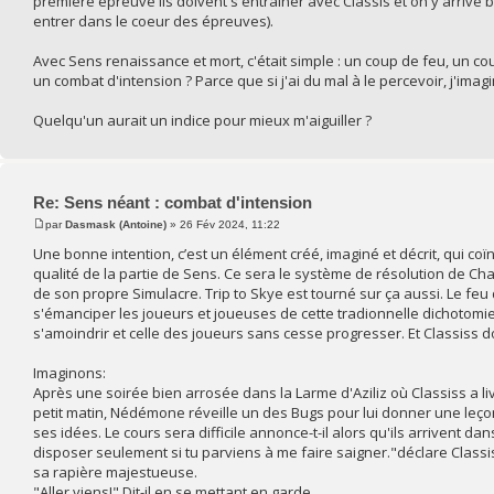
première épreuve ils doivent s'entraîner avec Classis et on y arrive b
entrer dans le coeur des épreuves).
Avec Sens renaissance et mort, c'était simple : un coup de feu, un 
un combat d'intension ? Parce que si j'ai du mal à le percevoir, j'ima
Quelqu'un aurait un indice pour mieux m'aiguiller ?
Re: Sens néant : combat d'intension
par
Dasmask (Antoine)
» 26 Fév 2024, 11:22
Une bonne intention, c’est un élément créé, imaginé et décrit, qui coïn
qualité de la partie de Sens. Ce sera le système de résolution de C
de son propre Simulacre. Trip to Skye est tourné sur ça aussi. Le feu 
s'émanciper les joueurs et joueuses de cette tradionnelle dichotomie: MJ
s'amoindrir et celle des joueurs sans cesse progresser. Et Classiss d
Imaginons:
Après une soirée bien arrosée dans la Larme d'Aziliz où Classiss a li
petit matin, Nédémone réveille un des Bugs pour lui donner une leçon p
ses idées. Le cours sera difficile annonce-t-il alors qu'ils arrivent 
disposer seulement si tu parviens à me faire saigner."déclare Classis
sa rapière majestueuse.
"Aller viens!" Dit-il en se mettant en garde.