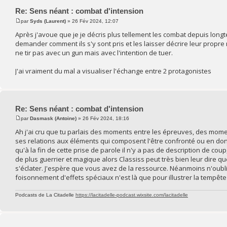
Re: Sens néant : combat d'intension
par
Syds (Laurent)
» 26 Fév 2024, 12:07
Après j'avoue que je je décris plus tellement les combat depuis long
demander comment ils s'y sont pris et les laisser décrire leur prop
ne tir pas avec un gun mais avec l'intention de tuer.
J'ai vraiment du mal a visualiser l'échange entre 2 protagonistes
Re: Sens néant : combat d'intension
par
Dasmask (Antoine)
» 26 Fév 2024, 18:16
Ah j'ai cru que tu parlais des moments entre les épreuves, des momen
ses relations aux éléments qui composent l'être confronté ou en donna
qu'à la fin de cette prise de parole il n'y a pas de description de co
de plus guerrier et magique alors Classiss peut très bien leur dire q
s'éclater. J'espère que vous avez de la ressource. Néanmoins n'oubli
foisonnement d'effets spéciaux n'est là que pour illustrer la tempêt
Podcasts de La Citadelle
https://lacitadelle-podcast.wixsite.com/lacitadelle