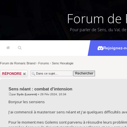
Forum de 
Pour parler de Sens, du Val, d
Sens néan
Rejoignez-n
Forum de Romaric Briand
›
Forums
›
Sens Hexalogie
Répondre
Sens néant : combat d'intension
par
Syds (Laurent)
» 26 Fév 2024, 10:34
Bonjour les sensiens
J'ai commencé à masteriser sens néant et j'ai quelques difficultés av
Pour le moment mes Golems sont parvenu à résoudre leurs problème de 