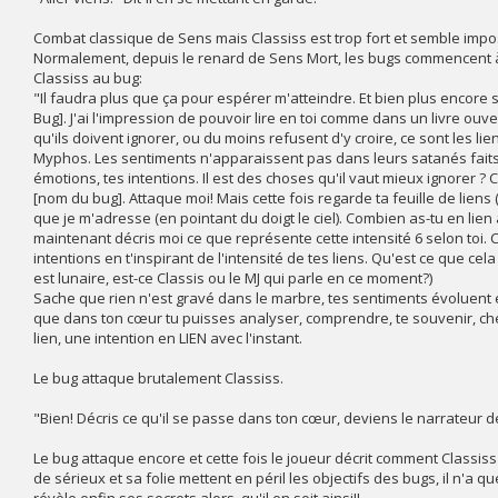
Combat classique de Sens mais Classiss est trop fort et semble impos
Normalement, depuis le renard de Sens Mort, les bugs commencent à a
Classiss au bug:
"Il faudra plus que ça pour espérer m'atteindre. Et bien plus encore
Bug]. J'ai l'impression de pouvoir lire en toi comme dans un livre ouv
qu'ils doivent ignorer, ou du moins refusent d'y croire, ce sont les li
Myphos. Les sentiments n'apparaissent pas dans leurs satanés faits. C
émotions, tes intentions. Il est des choses qu'il vaut mieux ignorer ? C'
[nom du bug]. Attaque moi! Mais cette fois regarde ta feuille de liens (
que je m'adresse (en pointant du doigt le ciel). Combien as-tu en lien 
maintenant décris moi ce que représente cette intensité 6 selon toi. 
intentions en t'inspirant de l'intensité de tes liens. Qu'est ce que cela
est lunaire, est-ce Classis ou le MJ qui parle en ce moment?)
Sache que rien n'est gravé dans le marbre, tes sentiments évoluent en
que dans ton cœur tu puisses analyser, comprendre, te souvenir, cher
lien, une intention en LIEN avec l'instant.
Le bug attaque brutalement Classiss.
"Bien! Décris ce qu'il se passe dans ton cœur, deviens le narrateur de 
Le bug attaque encore et cette fois le joueur décrit comment Classi
de sérieux et sa folie mettent en péril les objectifs des bugs, il n'a qu
révèle enfin ses secrets alors, qu'il en soit ainsi!!