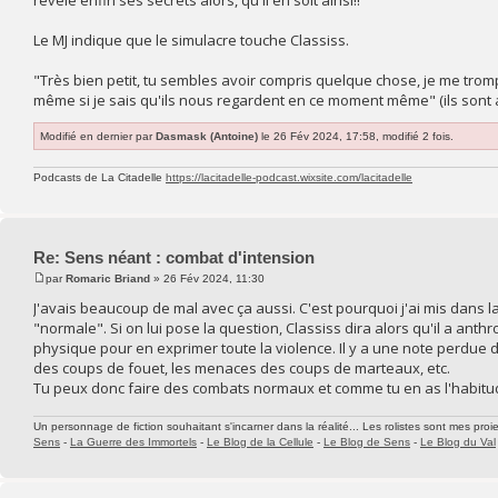
Le MJ indique que le simulacre touche Classiss.
"Très bien petit, tu sembles avoir compris quelque chose, je me tro
même si je sais qu'ils nous regardent en ce moment même" (ils sont a
Modifié en dernier par
Dasmask (Antoine)
le 26 Fév 2024, 17:58, modifié 2 fois.
Podcasts de La Citadelle
https://lacitadelle-podcast.wixsite.com/lacitadelle
Re: Sens néant : combat d'intension
par
Romaric Briand
» 26 Fév 2024, 11:30
J'avais beaucoup de mal avec ça aussi. C'est pourquoi j'ai mis da
"normale". Si on lui pose la question, Classiss dira alors qu'il a an
physique pour en exprimer toute la violence. Il y a une note perdue 
des coups de fouet, les menaces des coups de marteaux, etc.
Tu peux donc faire des combats normaux et comme tu en as l'habitude,
Un personnage de fiction souhaitant s'incarner dans la réalité... Les rolistes sont mes proie
Sens
-
La Guerre des Immortels
-
Le Blog de la Cellule
-
Le Blog de Sens
-
Le Blog du Val