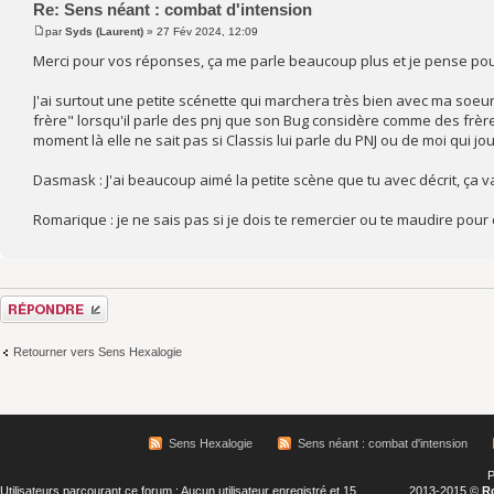
Re: Sens néant : combat d'intension
par
Syds (Laurent)
» 27 Fév 2024, 12:09
Merci pour vos réponses, ça me parle beaucoup plus et je pense po
J'ai surtout une petite scénette qui marchera très bien avec ma soeur 
frère" lorsqu'il parle des pnj que son Bug considère comme des frères.
moment là elle ne sait pas si Classis lui parle du PNJ ou de moi qui jou
Dasmask : J'ai beaucoup aimé la petite scène que tu avec décrit, ça 
Romarique : je ne sais pas si je dois te remercier ou te maudire pour
Répondre
Retourner vers Sens Hexalogie
Sens Hexalogie
Sens néant : combat d'intension
P
Utilisateurs parcourant ce forum : Aucun utilisateur enregistré et 15
2013-2015 ©
R