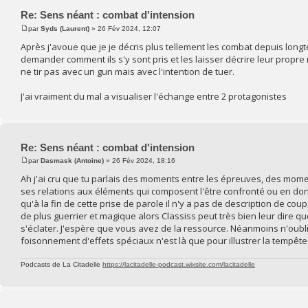
Re: Sens néant : combat d'intension
par
Syds (Laurent)
» 26 Fév 2024, 12:07
Après j'avoue que je je décris plus tellement les combat depuis long
demander comment ils s'y sont pris et les laisser décrire leur prop
ne tir pas avec un gun mais avec l'intention de tuer.
J'ai vraiment du mal a visualiser l'échange entre 2 protagonistes
Re: Sens néant : combat d'intension
par
Dasmask (Antoine)
» 26 Fév 2024, 18:16
Ah j'ai cru que tu parlais des moments entre les épreuves, des momen
ses relations aux éléments qui composent l'être confronté ou en donna
qu'à la fin de cette prise de parole il n'y a pas de description de co
de plus guerrier et magique alors Classiss peut très bien leur dire q
s'éclater. J'espère que vous avez de la ressource. Néanmoins n'oubli
foisonnement d'effets spéciaux n'est là que pour illustrer la tempêt
Podcasts de La Citadelle
https://lacitadelle-podcast.wixsite.com/lacitadelle