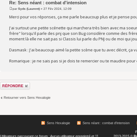
Re: Sens néant : combat d'intension
par
Syds (Laurent)
» 27 Fév 2024, 12:09
Merci pour vos réponses, ça me parle beaucoup plus et je pense po
J'ai surtout une petite scénette qui marchera très bien avec ma soeur 
frère" lorsqu'il parle des pnj que son Bug considère comme des frères.
moment là elle ne sait pas si Classis lui parle du PNJ ou de moi qui jou
Dasmask : J'ai beaucoup aimé la petite scène que tu avec décrit, ça 
Romarique : je ne sais pas si je dois te remercier ou te maudire pour
Répondre
Retourner vers Sens Hexalogie
Sens Hexalogie
Sens néant : combat d'intension
P
Utilisateurs parcourant ce forum : Aucun utilisateur enregistré et 11
2013-2015 ©
R