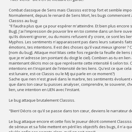
Combat classique de Sens mais Classiss est trop fort et semble impos
Normalement, depuis le renard de Sens Mort, les bugs commencent à a
Classiss au bug:
"Il faudra plus que ça pour espérer m'atteindre. Et bien plus encore
Bug]. J'ai l'impression de pouvoir lire en toi comme dans un livre ouv
qu'ils doivent ignorer, ou du moins refusent d'y croire, ce sont les li
Myphos. Les sentiments n'apparaissent pas dans leurs satanés faits. C
émotions, tes intentions. Il est des choses qu'il vaut mieux ignorer ? C'
[nom du bug]. Attaque moi! Mais cette fois regarde ta feuille de liens (
que je m'adresse (en pointant du doigt le ciel). Combien as-tu en lien 
maintenant décris moi ce que représente cette intensité 6 selon toi. 
intentions en t'inspirant de l'intensité de tes liens. Qu'est ce que cela
est lunaire, est-ce Classis ou le MJ qui parle en ce moment?)
Sache que rien n'est gravé dans le marbre, tes sentiments évoluent en
que dans ton cœur tu puisses analyser, comprendre, te souvenir, cher
lien, une intention en LIEN avec l'instant.
Le bug attaque brutalement Classiss.
"Bien! Décris ce qu'il se passe dans ton cœur, deviens le narrateur de 
Le bug attaque encore et cette fois le joueur décrit comment Classi
de sérieux et sa folie mettent en péril les objectifs des bugs, il n'a qu
révèle enfin ses secrets alors, qu'il en soit ainsi!!