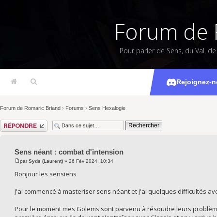
Forum de 
Pour parler de Sens, du Val, d
Sens néan
Rejoignez-n
Forum de Romaric Briand
›
Forums
›
Sens Hexalogie
Répondre
Sens néant : combat d'intension
par
Syds (Laurent)
» 26 Fév 2024, 10:34
Bonjour les sensiens
J'ai commencé à masteriser sens néant et j'ai quelques difficultés av
Pour le moment mes Golems sont parvenu à résoudre leurs problème de 