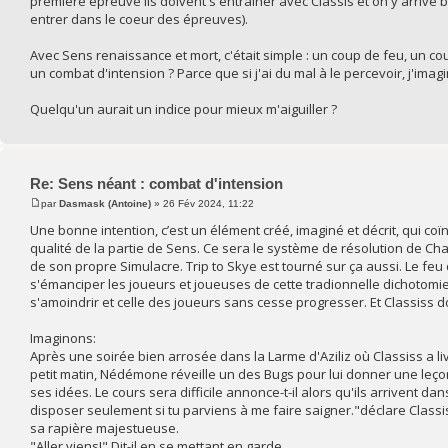
première épreuve ils doivent s'entraîner avec Classis et on y arrive b
entrer dans le coeur des épreuves).
Avec Sens renaissance et mort, c'était simple : un coup de feu, un 
un combat d'intension ? Parce que si j'ai du mal à le percevoir, j'ima
Quelqu'un aurait un indice pour mieux m'aiguiller ?
Re: Sens néant : combat d'intension
par
Dasmask (Antoine)
» 26 Fév 2024, 11:22
Une bonne intention, c’est un élément créé, imaginé et décrit, qui coïn
qualité de la partie de Sens. Ce sera le système de résolution de C
de son propre Simulacre. Trip to Skye est tourné sur ça aussi. Le feu 
s'émanciper les joueurs et joueuses de cette tradionnelle dichotomie: MJ
s'amoindrir et celle des joueurs sans cesse progresser. Et Classiss d
Imaginons:
Après une soirée bien arrosée dans la Larme d'Aziliz où Classiss a li
petit matin, Nédémone réveille un des Bugs pour lui donner une leçon p
ses idées. Le cours sera difficile annonce-t-il alors qu'ils arrivent 
disposer seulement si tu parviens à me faire saigner."déclare Classis
sa rapière majestueuse.
"Aller viens!" Dit-il en se mettant en garde.