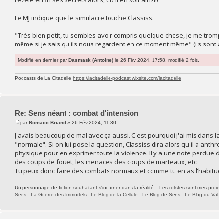
Le MJ indique que le simulacre touche Classiss.
"Très bien petit, tu sembles avoir compris quelque chose, je me tro
même si je sais qu'ils nous regardent en ce moment même" (ils sont a
Modifié en dernier par
Dasmask (Antoine)
le 26 Fév 2024, 17:58, modifié 2 fois.
Podcasts de La Citadelle
https://lacitadelle-podcast.wixsite.com/lacitadelle
Re: Sens néant : combat d'intension
par
Romaric Briand
» 26 Fév 2024, 11:30
J'avais beaucoup de mal avec ça aussi. C'est pourquoi j'ai mis da
"normale". Si on lui pose la question, Classiss dira alors qu'il a an
physique pour en exprimer toute la violence. Il y a une note perdue 
des coups de fouet, les menaces des coups de marteaux, etc.
Tu peux donc faire des combats normaux et comme tu en as l'habitude,
Un personnage de fiction souhaitant s'incarner dans la réalité... Les rolistes sont mes proie
Sens
-
La Guerre des Immortels
-
Le Blog de la Cellule
-
Le Blog de Sens
-
Le Blog du Val