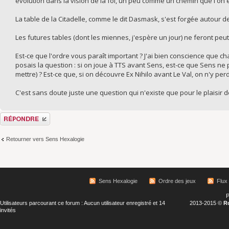
évolution dans la vision de la foi, un peu comme un chemin que l'on 
La table de la Citadelle, comme le dit Dasmask, s'est forgée autour de
Les futures tables (dont les miennes, j'espère un jour) ne feront pe
Est-ce que l'ordre vous paraît important ? J'ai bien conscience que ch
posais la question : si on joue à TTS avant Sens, est-ce que Sens n
mettre) ? Est-ce que, si on découvre Ex Nihilo avant Le Val, on n'y pe
C'est sans doute juste une question qui n'existe que pour le plaisir d
Répondre
Retourner vers Sens Hexalogie
Sens Hexalogie
Ordre des jeux
Flux
P
Utilisateurs parcourant ce forum : Aucun utilisateur enregistré et 14
2013-2015 ©
R
invités