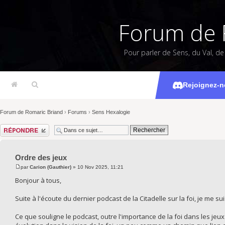
Forum de 
Pour parler de Sens, du Val, d
Rejoignez-n
Forum de Romaric Briand
›
Forums
›
Sens Hexalogie
Répondre
Ordre des jeux
par
Carion (Gauthier)
» 10 Nov 2025, 11:21
Bonjour à tous,
Suite à l'écoute du dernier podcast de la Citadelle sur la foi, je me s
Ce que souligne le podcast, outre l'importance de la foi dans les jeu